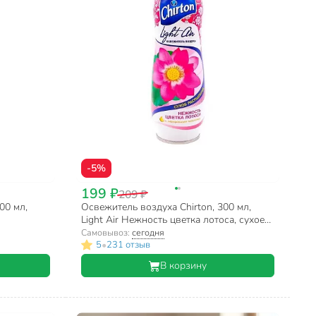
-5%
199 ₽
209 ₽
00 мл,
Освежитель воздуха Chirton, 300 мл,
Light Air Нежность цветка лотоса, сухое
распыление
Самовывоз:
сегодня
•
5
231 отзыв
В корзину