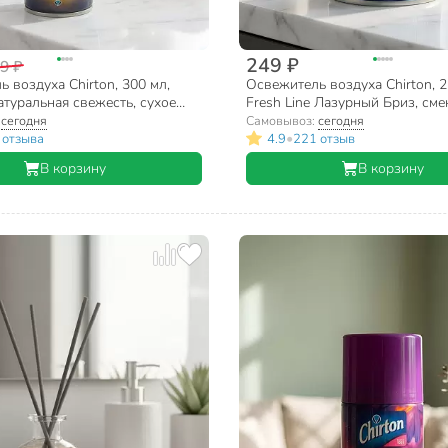
249 ₽
9 ₽
 воздуха Chirton, 300 мл,
Освежитель воздуха Chirton, 2
Натуральная свежесть, сухое
Fresh Line Лазурный Бриз, см
е
баллон, сухое распыление, 12,
:
сегодня
Самовывоз:
сегодня
•
 отзыва
4.9
221 отзыв
В корзину
В корзину