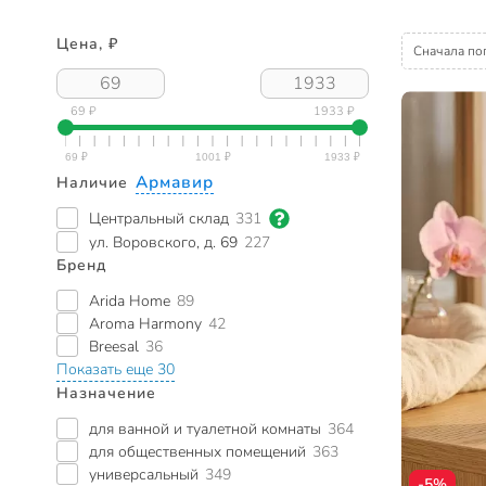
Цена, ₽
Сначала по
69 ₽
1933 ₽
Армавир
Наличие
Центральный склад
331
ул. Воровского, д. 69
227
Бренд
Arida Home
89
Aroma Harmony
42
Breesal
36
Показать еще 30
Назначение
для ванной и туалетной комнаты
364
для общественных помещений
363
универсальный
349
-5%