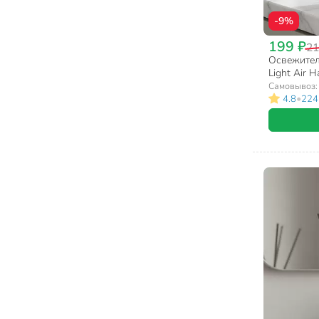
-9%
199 ₽
21
Освежитель
Light Air 
распылени
Самовывоз
•
4.8
224