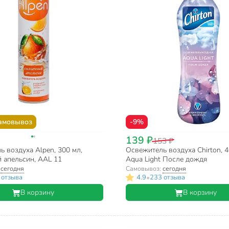
амовывоз
-9%
139 ₽
153 ₽
 воздуха Alpen, 300 мл,
Освежитель воздуха Chirton, 4
 апельсин, AAL 11
Aqua Light После дождя
:
сегодня
Самовывоз:
сегодня
•
 отзыва
4.9
233 отзыва
В корзину
В корзину