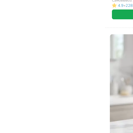
Самовывоз
•
4.9
228