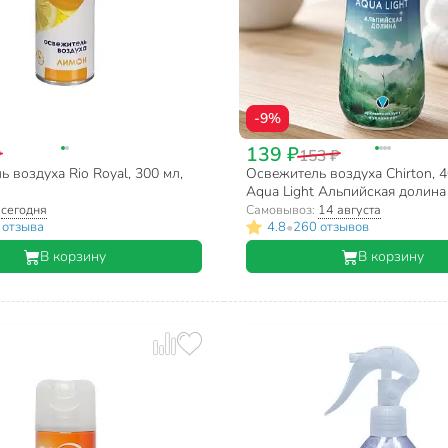
-9%
139 ₽
₽
153 ₽
 воздуха Rio Royal, 300 мл,
Освежитель воздуха Chirton, 4
Aqua Light Альпийская долина
:
сегодня
Самовывоз:
14 августа
•
 отзыва
4.8
260 отзывов
В корзину
В корзину