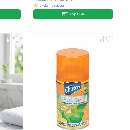
Самовывоз:
14 августа
•
5
224 отзыва
В корзину