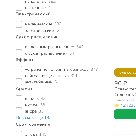
напольные
382
настенные
1
Электрический
механические
386
электрические
2
Сухое распыление
с влажным распылением
342
с сухим распылением
34
Эффект
устранение неприятных запахов
378
Только с
нейтрализация запаха
311
90 ₽
антитабачный
5
Аромат
Освежитель
Солнечный
ваниль
43
Самовывоз
мускус
38
•
4.9
233
амбра
31
Показать еще 187
Срок хранения
3 года
145