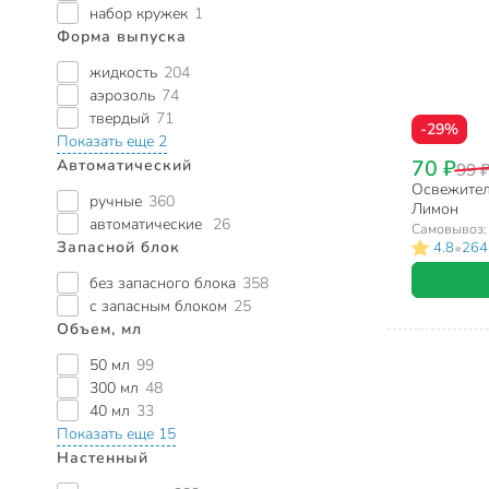
набор кружек
1
Форма выпуска
жидкость
204
аэрозоль
74
твердый
71
-29%
Показать еще 2
70 ₽
Автоматический
99 
Освежитель
ручные
360
Лимон
автоматические
26
Самовывоз
Запасной блок
•
4.8
264
без запасного блока
358
с запасным блоком
25
Объем, мл
50 мл
99
300 мл
48
40 мл
33
Показать еще 15
Настенный