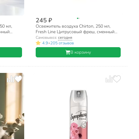
245 ₽
50 мл,
Освежитель воздуха Chirton, 250 мл,
енный
Fresh Line Цитрусовый фреш, сменный
50
баллон, сухое распыление
Самовывоз:
сегодня
•
4.9
205 отзывов
В корзину