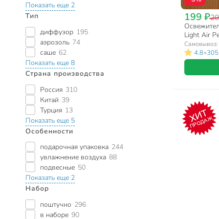
Показать еще 2
199 ₽
Тип
20
Освежитель
диффузор
195
Light Air 
аэрозоль
74
распылени
Самовывоз
саше
62
•
4.8
305
Показать еще 8
Страна производства
Россия
310
Китай
39
Турция
13
ХИТ
ПРОДАЖ
Показать еще 5
Особенности
подарочная упаковка
244
увлажнение воздуха
88
подвесные
50
Показать еще 2
Набор
поштучно
296
в наборе
90