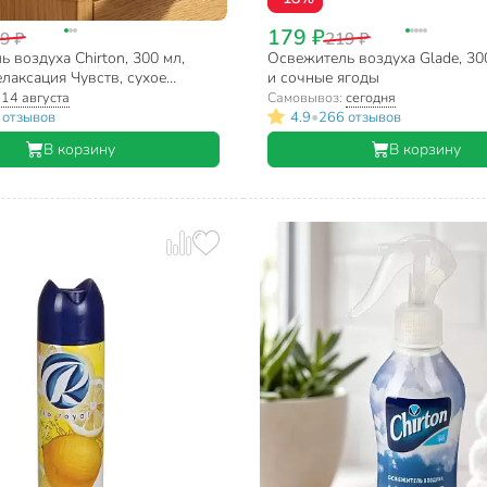
179 ₽
9 ₽
219 ₽
 воздуха Chirton, 300 мл,
Освежитель воздуха Glade, 30
Релаксация Чувств, сухое
и сочные ягоды
е
:
14 августа
Самовывоз:
сегодня
•
 отзывов
4.9
266 отзывов
В корзину
В корзину