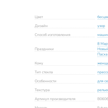
Цвет
бесцв
Дизайн
узор
Способ изготовления
маши
8 Мар
Праздники
Новый
Пасха
Кому
женщ
Тип стекла
пресс
Особенности
для с
Текстура
рель
Артикул производителя
B060
Модель
Future