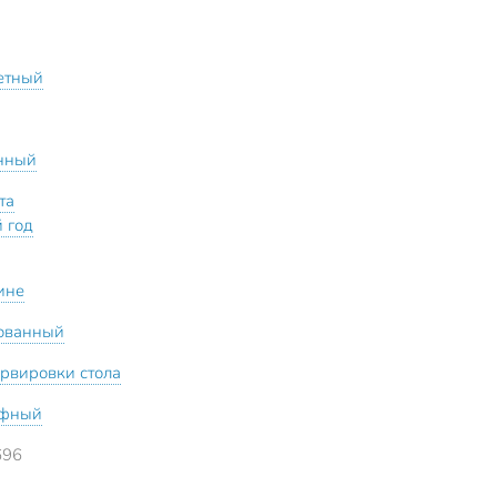
етный
нный
та
 год
ине
ованный
ервировки стола
ефный
696