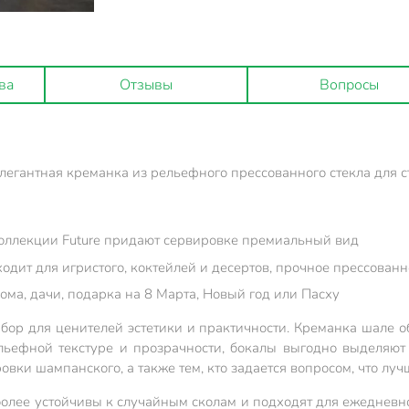
ва
Отзывы
Вопросы
элегантная креманка из рельефного прессованного стекла для 
коллекции Future придают сервировке премиальный вид
дит для игристого, коктейлей и десертов, прочное прессованн
ма, дачи, подарка на 8 Марта, Новый год или Пасху
ор для ценителей эстетики и практичности. Креманка шале об
ьефной текстуре и прозрачности, бокалы выгодно выделяют 
ровки шампанского, а также тем, кто задается вопросом, что лу
и более устойчивы к случайным сколам и подходят для ежедневн