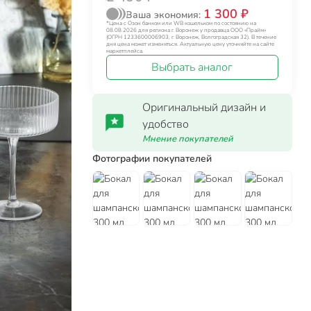
1 300 ₽
Ваша экономия:
*Цена с Озон банком или WB кошельком по состоянию на
08.08.2026 для региона г. Воронеж у продавца ООО «Прайм»
(ОГРН 1233600006903, г. Воронеж, Волгоградская 32). В течение
дня цена может изменяться. Актуальную цену уточняйте на сайте
маркетплейса.
Выбрать аналог
Оригинальный дизайн и
удобство
Мнение покупателей
Фотографии покупателей