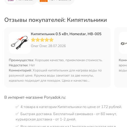
Отзывы покупателей: Кипятильники
Кипятильник 0.5 кВт, Homestar, HB-005
Олег Олег, 28.07.2026
Преимущества:
Хорошее качество, приемлемая стоимость.
Комм
Недостатки:
Нет
время
Комментарий:
Хороший кипятильник для нагрева воды по
воды
разумной цене. Кружка воды закипает за две минуты,
понят
идеально подходит для поездок. Цена и качество
дово
соответствуют, к покупке рекомендую.
В интернет-магазине Poryadok.ru:
✅ 4 товара в категории Кипятильники по цене от 172 рублей.
✅ Быстрая доставка. Бесплатный самовывоз - от 60 минут,
курьерская доставка - от 1-2 дней.
✅ Вся продукция в наличии на Центральном складе или в