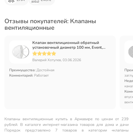
Отзывы покупателей: Клапаны
вентиляционные
Клапан вентялиционный обратный
установочный диаметр 100 мм, Event,
Эвент100
Валерий Хотулев, 03.06.2026
Преимущества:
Достойная
Преи
Комментарий:
Работает
загл
Недо
канал
Комм
впуск
вент
Клапаны вентиляционные купить в Армавире по ценам от 239
рублей. В каталоге интернет-магазина товаров для дома и дачи
Порядок представлено 7 товаров в категории «клапаны