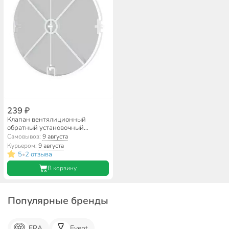
239 ₽
Клапан вентялиционный
обратный установочный
диаметр 100 мм, ERA, 10BV
Самовывоз:
9 августа
Курьером:
9 августа
5
2 отзыва
•
В корзину
Популярные бренды
ERA
Event