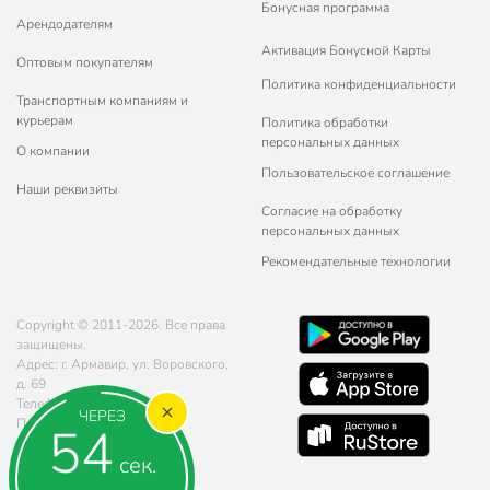
Бонусная программа
Арендодателям
Активация Бонусной Карты
Оптовым покупателям
Политика конфиденциальности
Транспортным компаниям и
курьерам
Политика обработки
персональных данных
О компании
Пользовательское соглашение
Наши реквизиты
Согласие на обработку
персональных данных
Рекомендательные технологии
Copyright © 2011-2026. Все права
защищены.
Адрес: г. Армавир, ул. Воровского,
д. 69
Телефон:
8 (800) 770-77-06
ЧЕРЕЗ
Почта:
sales@poryadok.ru
54
сек.