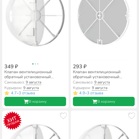
349 ₽
293 ₽
Клапан вентялиционный
Клапан вентялиционный
обратный установочный
обратный установочный
диаметр 150 мм, Event,
диаметр 125 мм, ERA, 12,5BV
Самовывоз:
9 августа
Самовывоз:
9 августа
Эвент150
Курьером:
9 августа
Курьером:
9 августа
4.7
3 отзыва
4.9
3 отзыва
•
•
В корзину
В корзину
ХИТ
ПРОДАЖ