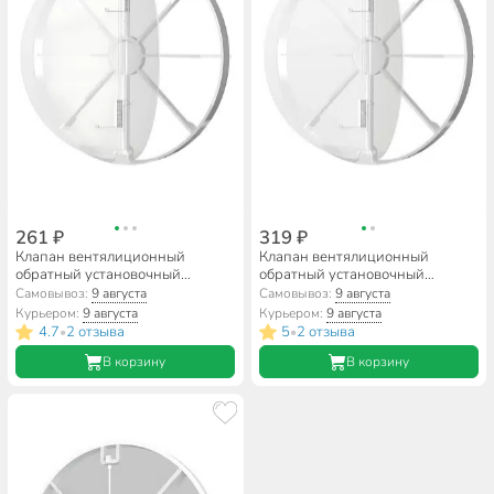
261 ₽
319 ₽
Клапан вентялиционный
Клапан вентялиционный
обратный установочный
обратный установочный
диаметр 120 мм, Event,
диаметр 120 мм, ERA, 125 ОК
Самовывоз:
9 августа
Самовывоз:
9 августа
Эвент120
Курьером:
9 августа
Курьером:
9 августа
4.7
2 отзыва
5
2 отзыва
•
•
В корзину
В корзину