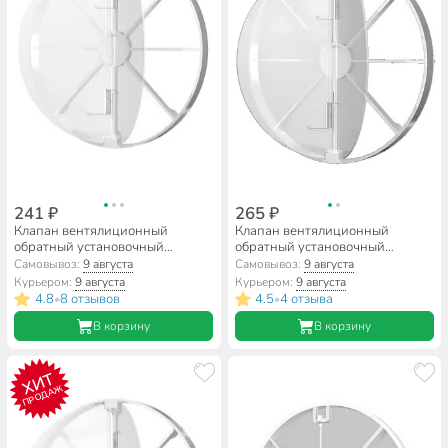
241 ₽
265 ₽
Клапан вентялиционный
Клапан вентялиционный
обратный установочный
обратный установочный
диаметр 100 мм, Event,
диаметр 100 мм, ERA, 100 ОК
Самовывоз:
9 августа
Самовывоз:
9 августа
Эвент100
Курьером:
9 августа
Курьером:
9 августа
4.8
8 отзывов
4.5
4 отзыва
•
•
В корзину
В корзину
ХИТ
ПРОДАЖ