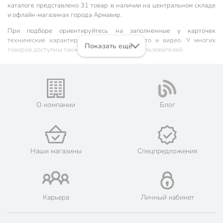
каталоге представлено 31 товар в наличии на центральном складе
и офлайн-магазинах города Армавир.
При подборе ориентируйтесь на заполненные у карточек
технические характеристики, описания, фото и видео. У многих
Показать ещё
товаров доступны также рейтинг и отзывы пользователей.
Наши преимущества:
🎁 Бонусная система. Максимальный кэшбэк до 290 бонусных
рублей, 1 бонусный балл = 1 рубль.
О компании
Блог
📦 Быстрая доставка. Самовывоз от 60 минут, доставка - от 1-
2 дней.
🛒 Бесплатный самовывоз из магазинов города Армавир.
Жители Краснодарском крае могут сделать заказ и оплатить
его онлайн на официальном сайте сети магазинов Порядок.
Наши магазины
Спецпредложения
Мы предлагаем бесплатную курьерскую доставку для товара
«ковры интерьерные» при заказе от 3000 рублей в такие
города, как: Новокубанск, Усть-Лабинск, Курганинск,
Лабинск, Кропоткин, Гулькевичи.
💳 Оплата: онлайн на сайте интернет-гипермаркета или
Карьера
Личный кабинет
наличными при получении.
🛍 Скидки, акции, распродажи каждый день!