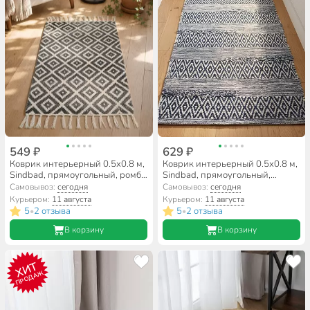
549 ₽
629 ₽
Коврик интерьерный 0.5х0.8 м,
Коврик интерьерный 0.5х0.8 м,
Sindbad, прямоугольный, ромб,
Sindbad, прямоугольный,
хлопок, толщина 8 мм, ручное
голубой, хлопок, толщина 7 мм,
Самовывоз:
сегодня
Самовывоз:
сегодня
плетение, SINDBAD 750801
ручное плетение, SINDBAD KH
Курьером:
11 августа
Курьером:
11 августа
58-7
5
2 отзыва
5
2 отзыва
•
•
В корзину
В корзину
ХИТ
ПРОДАЖ