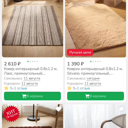
Лучшая цена
2 610 ₽
1 390 ₽
Ковер интерьерный 0.8х1.2 м,
Коврик интерьерный 0.8х1.2 м,
Лаос, прямоугольный,
Silvano, прямоугольный,
геометрический узор, 126Х,
бежевый, искусственный мех,
Самовывоз:
11 августа
Самовывоз:
сегодня
24748
Y4-11720
Курьером:
11 августа
Курьером:
11 августа
5
1 отзыв
5
1 отзыв
•
•
В корзину
В корзину
ХИТ
ПРОДАЖ