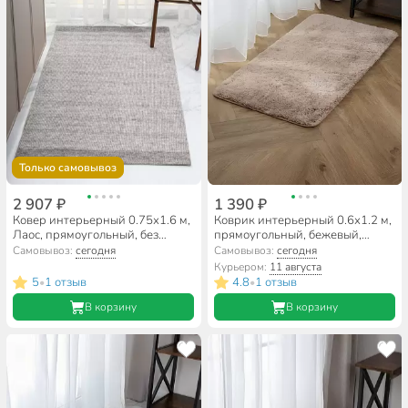
Только самовывоз
2 907 ₽
1 390 ₽
Ковер интерьерный 0.75х1.6 м,
Коврик интерьерный 0.6х1.2 м,
Лаос, прямоугольный, без
прямоугольный, бежевый,
рисунка, светло-серый, 285 X
шегги, A090287
Самовывоз:
сегодня
Самовывоз:
сегодня
Курьером:
11 августа
5
1 отзыв
4.8
1 отзыв
•
•
В корзину
В корзину