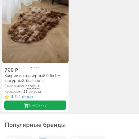
799 ₽
Коврик интерьерный 0.6х1 м,
фигурный, бежево-
коричневый, искусственный
Самовывоз:
сегодня
мех, A090277
Курьером:
11 августа
4.7
1 отзыв
•
В корзину
Популярные бренды