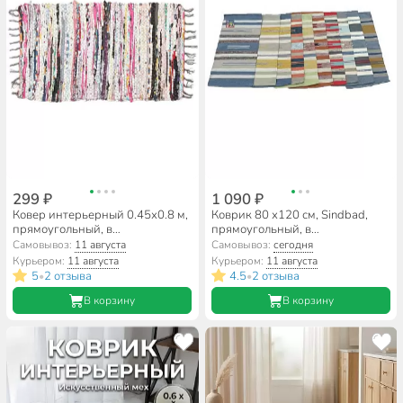
299 ₽
1 090 ₽
Ковер интерьерный 0.45х0.8 м,
Коврик 80 х120 см, Sindbad,
прямоугольный, в
прямоугольный, в
ассортименте, хлопковый,
ассортименте, 4 мм, 6081
Самовывоз:
11 августа
Самовывоз:
сегодня
напольный, CR-002
Курьером:
11 августа
Курьером:
11 августа
5
2 отзыва
4.5
2 отзыва
•
•
В корзину
В корзину