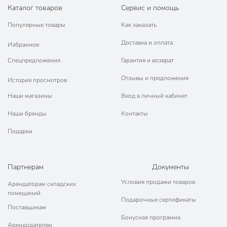
Каталог товаров
Сервис и помощь
📜 Только оригинальная продукция. Интернет-гипермаркет
Порядок - официальный представитель ведущих мировых
Популярные товары
Как заказать
марок.
Доставка и оплата
Заказ можно оставить на сайте или по телелефону
8 (800) 770-77-
Избранное
06
. Наши операторы примут ваш звонок, помогут определиться с
Спецпредложения
Гарантия и возврат
выбором, расскажут о сроках и порядке получения товаров.
Отзывы и предложения
История просмотров
Наши магазины
Вход в личный кабинет
Наши бренды
Контакты
Подарки
Партнерам
Документы
Условия продажи товаров
Арендаторам складских
помещений
Подарочные сертификаты
Поставщикам
Бонусная программа
Арендодателям