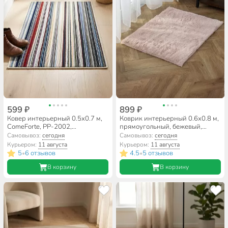
599 ₽
899 ₽
Ковер интерьерный 0.5х0.7 м,
Коврик интерьерный 0.6х0.8 м,
ComeForte, PP-2002,
прямоугольный, бежевый,
прямоугольный, мультиколор
искусственный мех, A090284
Самовывоз:
сегодня
Самовывоз:
сегодня
Курьером:
11 августа
Курьером:
11 августа
5
6 отзывов
4.5
5 отзывов
•
•
В корзину
В корзину