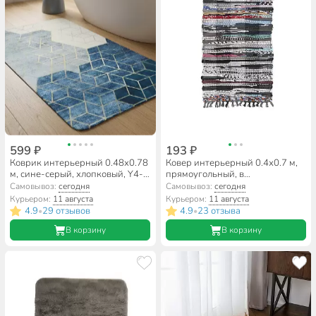
599 ₽
193 ₽
Коврик интерьерный 0.48х0.78
Ковер интерьерный 0.4х0.7 м,
м, сине-серый, хлопковый, Y4-
прямоугольный, в
6813
ассортименте, хлопковый, 6020
Самовывоз:
сегодня
Самовывоз:
сегодня
Курьером:
11 августа
Курьером:
11 августа
4.9
29 отзывов
4.9
23 отзыва
•
•
В корзину
В корзину