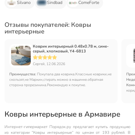
Silvano
Sindbad
ComeForte
Отзывы покупателей: Ковры
интерьерные
Коврик интерьерный 0.48х0.78 м, сине-
серый, хлопковый, Y4-6813
Сергей, 12.06.2026
Преимущества:
Покупала два коврика.Классные коврики,не
Преи
скользят,не Маркин,стирать можно в машинке.обратная
Недо
сторона прорезинина.Рекомендую к покупке.
Комм
кори
Ковры интерьерные в Армавире
Интернет-гипермаркет Порядок.ру предлагает купить продукцию
из категории “Ковры интерьерные“ по ценам от 193 рублей. В