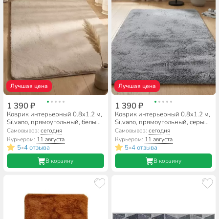
Лучшая цена
Лучшая цена
1 390 ₽
1 390 ₽
Коврик интерьерный 0.8х1.2 м,
Коврик интерьерный 0.8х1.2 м,
Silvano, прямоугольный, белый,
Silvano, прямоугольный, серый,
искусственный мех, Y4-11724
искусственный мех, Y4-11721
Самовывоз:
сегодня
Самовывоз:
сегодня
Курьером:
11 августа
Курьером:
11 августа
5
4 отзыва
5
4 отзыва
•
•
В корзину
В корзину