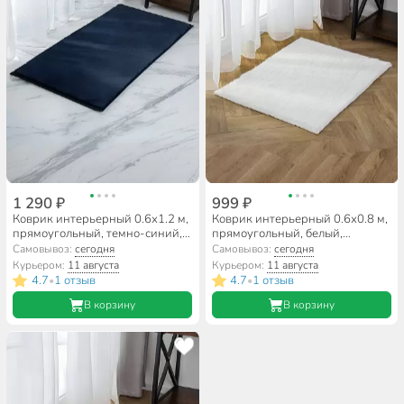
1 290 ₽
999 ₽
Коврик интерьерный 0.6х1.2 м,
Коврик интерьерный 0.6х0.8 м,
прямоугольный, темно-синий,
прямоугольный, белый,
искусственный мех, A090285
искусственный мех, A090282
Самовывоз:
сегодня
Самовывоз:
сегодня
Курьером:
11 августа
Курьером:
11 августа
4.7
1 отзыв
4.7
1 отзыв
•
•
В корзину
В корзину