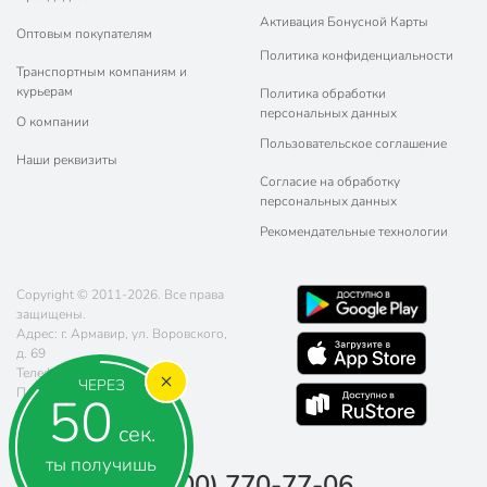
Активация Бонусной Карты
Оптовым покупателям
Политика конфиденциальности
Транспортным компаниям и
курьерам
Политика обработки
персональных данных
О компании
Пользовательское соглашение
Наши реквизиты
Согласие на обработку
персональных данных
Рекомендательные технологии
Copyright © 2011-2026. Все права
защищены.
Адрес: г. Армавир, ул. Воровского,
д. 69
Телефон:
8 (800) 770-77-06
ЧЕРЕЗ
Почта:
sales@poryadok.ru
49
сек.
ты получишь
8 (800) 770-77-06