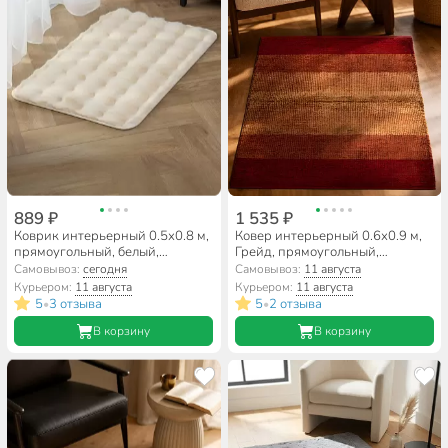
889 ₽
1 535 ₽
Коврик интерьерный 0.5х0.8 м,
Ковер интерьерный 0.6х0.9 м,
прямоугольный, белый,
Грейд, прямоугольный,
искусственный мех, A090278
оранжевый, хлопковый, 31118
Самовывоз:
сегодня
Самовывоз:
11 августа
Курьером:
11 августа
Курьером:
11 августа
5
3 отзыва
5
2 отзыва
•
•
В корзину
В корзину