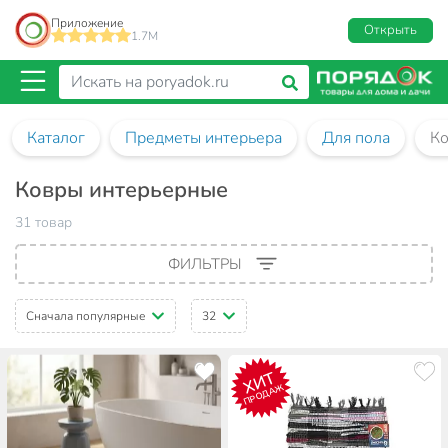
Приложение
Открыть
1.7M
Каталог
Предметы интерьера
Для пола
Ко
Ковры интерьерные
31 товар
ФИЛЬТРЫ
Сначала популярные
32
ХИТ
ПРОДАЖ