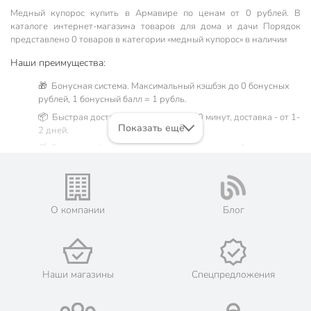
Медный купорос купить в Армавире по ценам от 0 рублей. В
каталоге интернет-магазина товаров для дома и дачи Порядок
представлено 0 товаров в категории «медный купорос» в наличии
Наши преимущества:
🎁 Бонусная система. Максимальный кэшбэк до 0 бонусных
рублей, 1 бонусный балл = 1 рубль.
📦 Быстрая доставка. Самовывоз от 60 минут, доставка - от 1-
Показать ещё
2 дней.
🛒 Бесплатный самовывоз из магазинов города Армавир.
Жители Краснодарском крае могут сделать заказ и оплатить
его онлайн на официальном сайте сети магазинов Порядок.
Мы предлагаем бесплатную курьерскую доставку для товара
«медный купорос» при заказе от 3000 рублей в такие города,
О компании
Блог
как: Новокубанск, Усть-Лабинск, Курганинск, Лабинск,
Кропоткин, Гулькевичи.
💳 Оплата: онлайн на сайте интернет-гипермаркета или
наличными при получении.
Наши магазины
Спецпредложения
🛍 Скидки, акции, распродажи каждый день!
📜 Только оригинальная продукция. Интернет-гипермаркет
Порядок - официальный представитель ведущих мировых