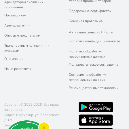
Условия продажи товаров
Арендаторам складских
помещений
Подарочные сертификаты
Поставщикам
Бонусная программа
Арендодателям
Активация Бонусной Карты
Оптовым покупателям
Политика конфиденциальности
Транспортным компаниям и
курьерам
Политика обработки
персональных данных
О компании
Пользовательское соглашение
Наши реквизиты
Согласие на обработку
персональных данных
Рекомендательные технологии
Copyright © 2011-2026. Все права
защищены.
Адрес: г. Армавир, ул. Воровского,
д. 69
Телефон:
8 (800) 770-77-06
ЧЕРЕЗ