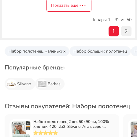
Показать ещё
Товары 1 - 32 из 50
1
2
Набор полотенец маленьких
Набор больших полотенец
Н
Популярные бренды
Silvano
Barkas
Отзывы покупателей: Наборы полотенец
Набор полотенец 2 шт, 50х90 см, 100%
хлопок, 420 г/м2, Silvano, Агат, серо-
зеленый, пудрово-фисташковый,
Узбекистан