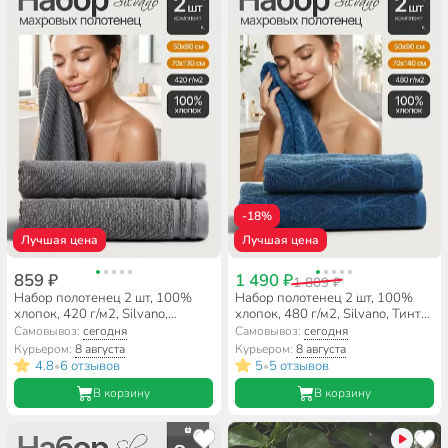
-18%
Лучшая цена
Лучшая цена
859 ₽
1 490 ₽
1 809 ₽
Набор полотенец 2 шт, 100%
Набор полотенец 2 шт, 100%
хлопок, 420 г/м2, Silvano,
хлопок, 480 г/м2, Silvano, Тинто,
Мореска, серый, Узбекистан
синий, Турция
Самовывоз:
сегодня
Самовывоз:
сегодня
Курьером:
8 августа
Курьером:
8 августа
4.8
6 отзывов
5
5 отзывов
•
•
В корзину
В корзину