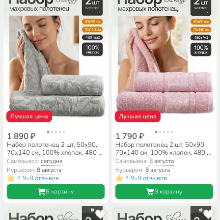
Лучшая цена
Лучшая цена
1 890 ₽
1 790 ₽
Набор полотенец 2 шт, 50х90,
Набор полотенец 2 шт, 50х90,
70х140 см, 100% хлопок, 480 г/
70х140 см, 100% хлопок, 480 г/
м2, Silvano, Эмми, серо-
м2, Silvano, Сильви, лиловый,
Самовывоз:
сегодня
Самовывоз:
8 августа
ментоловый, Турция
Турция
Курьером:
8 августа
Курьером:
8 августа
4.9
8 отзывов
4.9
8 отзывов
•
•
В корзину
В корзину