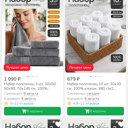
Лучшая цена
Лучшая цена
1 090 ₽
679 ₽
Набор полотенец 3 шт, 30х50,
Набор полотенец 10 шт, 30х30
50х90, 70х140 см, 100%
см, 100% хлопок, 380 г/м2,
хлопок, 400 г/м2, Silvano,
Silvano, белый, Узбекистан
Самовывоз:
8 августа
Самовывоз:
сегодня
Грация, серый, Узбекистан
Курьером:
8 августа
Курьером:
8 августа
5
11 отзывов
4.9
11 отзывов
•
•
В корзину
В корзину