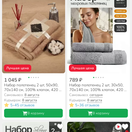
Лучшая цена
Лучшая цена
1 045 ₽
789 ₽
Набор полотенец 2 шт, 50х90,
Набор полотенец 2 шт, 30х50,
70х140 см, 100% хлопок, 420 г/
70х140 см, 100% хлопок, 420 г/
м2, Silvano, Карат, бежевый,
м2, Silvano, Аврора, светло-
Самовывоз:
8 августа
Самовывоз:
сегодня
Узбекистан
серый, Узбекистан
Курьером:
8 августа
Курьером:
8 августа
5
45 отзывов
5
36 отзывов
•
•
В корзину
В корзину