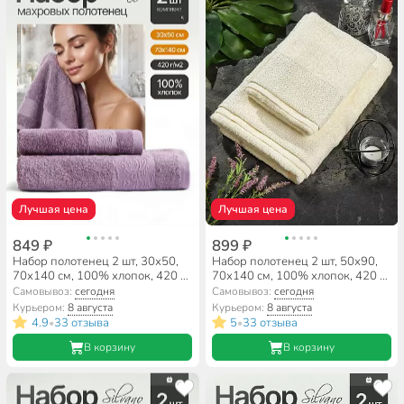
Лучшая цена
Лучшая цена
849 ₽
899 ₽
Набор полотенец 2 шт, 30х50,
Набор полотенец 2 шт, 50х90,
70х140 см, 100% хлопок, 420 г/
70х140 см, 100% хлопок, 420 г/
м2, Silvano, Аврора, сухая роза,
м2, Silvano, Мореска, слоновая
Самовывоз:
сегодня
Самовывоз:
сегодня
Узбекистан
кость, Узбекистан
Курьером:
8 августа
Курьером:
8 августа
4.9
33 отзыва
5
33 отзыва
•
•
В корзину
В корзину