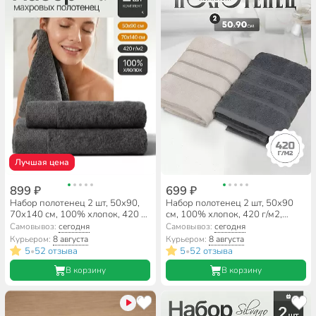
Лучшая цена
899 ₽
699 ₽
Набор полотенец 2 шт, 50х90,
Набор полотенец 2 шт, 50х90
70х140 см, 100% хлопок, 420 г/
см, 100% хлопок, 420 г/м2,
м2, Silvano, Мореска, темно-
Barkas, Агат, светло-серый,
Самовывоз:
сегодня
Самовывоз:
сегодня
серый, Узбекистан
серый, Узбекистан
Курьером:
8 августа
Курьером:
8 августа
5
52 отзыва
5
52 отзыва
•
•
В корзину
В корзину