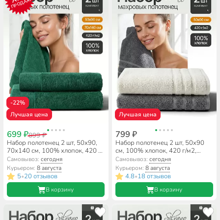
ПРОДАЖ
-22%
Лучшая цена
Лучшая цена
699 ₽
799 ₽
899 ₽
Набор полотенец 2 шт, 50х90,
Набор полотенец 2 шт, 50х90
70х140 см, 100% хлопок, 420 г/
см, 100% хлопок, 420 г/м2,
м2, Silvano, Мореска, темно-
Silvano, Агат, молочный, серый,
Самовывоз:
сегодня
Самовывоз:
сегодня
зеленый, Узбекистан
Узбекистан
Курьером:
8 августа
Курьером:
8 августа
5
20 отзывов
4.8
18 отзывов
•
•
В корзину
В корзину