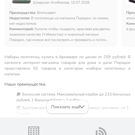
Шахризат Алибекова, 10.07.2026
Преимущества:
Впитывают
Преи
Недостатки:
В полотенцах из магазина Порядок, по моему,
хлоп
нет недостатков
Комм
Комментарий:
Купила чтобы подарить, красивая расцветка,
в дру
знакомое качество (Узбекистан) и знакомый магазин
Порядок, где можно всё посмотреть и проверить и потом
только оплатить, мягкие, качественные полотенца
Наборы полотенец купить в Армавире по ценам от 259 рублей. В
каталоге интернет-магазина товаров для дома и дачи Порядок
представлено 50 товаров в категории «наборы полотенец» в
наличии
Наши преимущества:
🎁 Бонусная система. Максимальный кэшбэк до 233 бонусных
рублей, 1 бонусный балл = 1 рубль.
Показать ещё
📦 Быстрая доставка. Самовывоз от 60 минут, доставка - от 1-
2 дней.
🛒 Бесплатный самовывоз из магазинов города Армавир.
Жители Краснодарском крае могут сделать заказ и оплатить
его онлайн на официальном сайте сети магазинов Порядок.