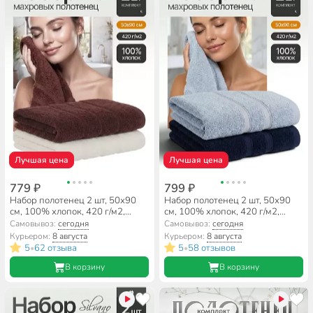
Лучшая цена
Лучшая цена
779 ₽
799 ₽
Набор полотенец 2 шт, 50х90
Набор полотенец 2 шт, 50х90
см, 100% хлопок, 420 г/м2,
см, 100% хлопок, 420 г/м2,
Silvano, Агат, молочный,
Silvano, Агат, темно-
Самовывоз:
сегодня
Самовывоз:
сегодня
шоколадный, Узбекистан
фиолетовый, серый, Узбекистан
Курьером:
8 августа
Курьером:
8 августа
5
62 отзыва
5
58 отзывов
•
•
В корзину
В корзину