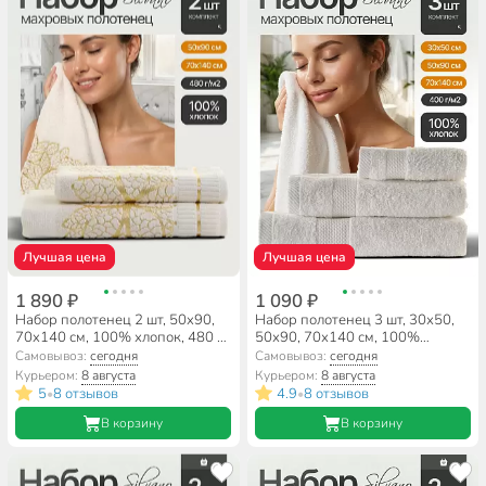
Лучшая цена
Лучшая цена
1 890 ₽
1 090 ₽
Набор полотенец 2 шт, 50x90,
Набор полотенец 3 шт, 30х50,
70x140 см, 100% хлопок, 480 г/
50х90, 70х140 см, 100%
м2, Silvano, Эльба, молочный,
хлопок, 400 г/м2, Silvano,
Самовывоз:
сегодня
Самовывоз:
сегодня
золотой, Турция
Грация, молочный, Узбекистан
Курьером:
8 августа
Курьером:
8 августа
5
8 отзывов
4.9
8 отзывов
•
•
В корзину
В корзину