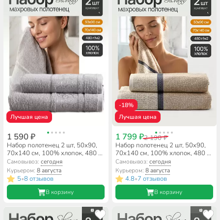
-18%
Лучшая цена
Лучшая цена
1 590 ₽
1 799 ₽
2 190 ₽
Набор полотенец 2 шт, 50х90,
Набор полотенец 2 шт, 50x90,
70х140 см, 100% хлопок, 480 г/
70x140 см, 100% хлопок, 480 г/
м2, Silvano, Сильви, серый,
м2, Silvano, Турия, бежевый,
Самовывоз:
сегодня
Самовывоз:
сегодня
Турция
синий, Турция
Курьером:
8 августа
Курьером:
8 августа
5
8 отзывов
4.8
7 отзывов
•
•
В корзину
В корзину