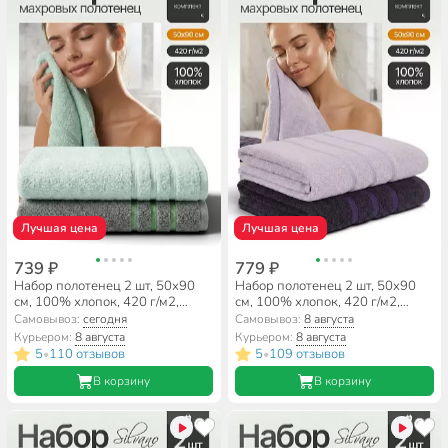
Лучшая цена
Лучшая цена
739 ₽
779 ₽
Набор полотенец 2 шт, 50х90
Набор полотенец 2 шт, 50х90
см, 100% хлопок, 420 г/м2,
см, 100% хлопок, 420 г/м2,
Silvano, Агат, серо-зеленый,
Silvano, Агат, пудрово-розовый,
Самовывоз:
сегодня
Самовывоз:
8 августа
пудрово-фисташковый,
баклажановый, Узбекистан
Курьером:
8 августа
Курьером:
8 августа
Узбекистан
5
110 отзывов
5
109 отзывов
•
•
В корзину
В корзину