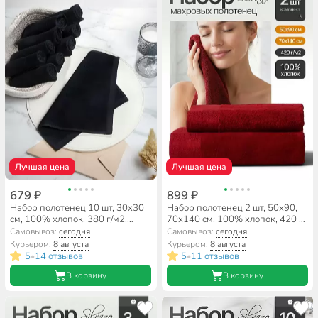
Лучшая цена
Лучшая цена
679 ₽
899 ₽
Набор полотенец 10 шт, 30х30
Набор полотенец 2 шт, 50х90,
см, 100% хлопок, 380 г/м2,
70х140 см, 100% хлопок, 420 г/
Silvano, графит, Узбекистан
м2, Silvano, Мореска, бордо,
Самовывоз:
сегодня
Самовывоз:
сегодня
Узбекистан
Курьером:
8 августа
Курьером:
8 августа
5
14 отзывов
5
11 отзывов
•
•
В корзину
В корзину