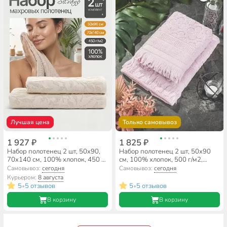
Лучшая цена
Только самовывоз
1 927 ₽
1 825 ₽
Набор полотенец 2 шт, 50x90,
Набор полотенец 2 шт, 50х90
70x140 см, 100% хлопок, 450 г/
см, 100% хлопок, 500 г/м2,
м2, Silvano, Флер, бежевый,
Шик, пыльно-розовый,
Самовывоз:
сегодня
Самовывоз:
сегодня
Турция
Узбекистан
Курьером:
8 августа
5
5 отзывов
5
5 отзывов
•
•
В корзину
В корзину