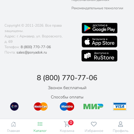
Рекомендательные технологии
Copyright © 2011-2026. Все права
защищены.
Адрес: г. Армавир, ул. Воровского,
д. 69
Телефон:
8 (800) 770-77-06
Почта:
sales@poryadok.ru
8 (800) 770-77-06
Звонок бесплатный
Способы оплаты
0
Главная
Каталог
Корзина
Избранное
Профиль