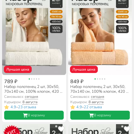
Лучшая цена
Лучшая цена
789 ₽
849 ₽
Набор полотенец 2 шт, 30х50,
Набор полотенец 2 шт, 30х50,
70х140 см, 100% хлопок, 420 г/
70х140 см, 100% хлопок, 420 г/
м2, Silvano, Аврора, молочный,
м2, Silvano, Аврора, персик,
Самовывоз:
сегодня
Самовывоз:
сегодня
Узбекистан
Узбекистан
Курьером:
8 августа
Курьером:
8 августа
4.9
23 отзыва
4.9
22 отзыва
•
•
В корзину
В корзину
ХИТ