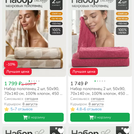
-10%
Лучшая цена
Лучшая цена
1 799 ₽
1 749 ₽
1 990 ₽
Набор полотенец 2 шт, 50x90,
Набор полотенец 2 шт, 50x90,
70x140 см, 100% хлопок, 450 г/
70x140 см, 100% хлопок, 450 г/
м2, Silvano, Эсла, бежевый,
м2, Silvano, Флер, бордо, Турция
Самовывоз:
сегодня
Самовывоз:
сегодня
Турция
Курьером:
8 августа
Курьером:
8 августа
5
7 отзывов
4.8
6 отзывов
•
•
В корзину
В корзину