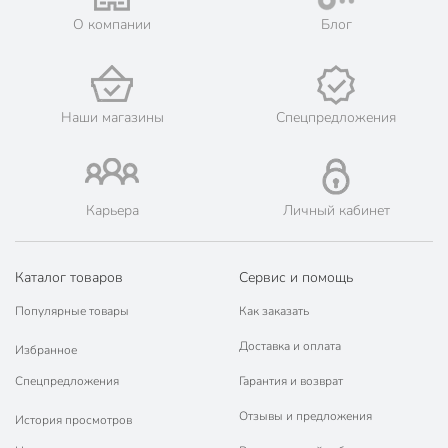
Мы предлагаем бесплатную курьерскую доставку для товара
О компании
Блог
«наборы полотенец» при заказе от 3000 рублей в такие
города, как: Новокубанск, Усть-Лабинск, Курганинск,
Лабинск, Кропоткин, Гулькевичи.
💳 Оплата: онлайн на сайте интернет-гипермаркета или
наличными при получении.
Наши магазины
Спецпредложения
🛍 Скидки, акции, распродажи каждый день!
📜 Только оригинальная продукция. Интернет-гипермаркет
Порядок - официальный представитель ведущих мировых
марок.
Карьера
Личный кабинет
Каталог товаров
Сервис и помощь
Популярные товары
Как заказать
Доставка и оплата
Избранное
Спецпредложения
Гарантия и возврат
Отзывы и предложения
История просмотров