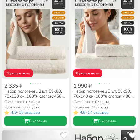
Лучшая цена
Лучшая цена
2 335 ₽
1 990 ₽
Набор полотенец 2 шт, 50х80,
Набор полотенец 2 шт, 50х90,
70х130 см, 100% хлопок, 450 г/
70х140 см, 100% хлопок, 480 г/
м2, Silvano, Амели, молочный,
м2, Silvano, Эмми, молочный,
Самовывоз:
сегодня
Самовывоз:
сегодня
Турция
Турция
Курьером:
8 августа
Курьером:
8 августа
4.9
16 отзывов
4.9
14 отзывов
•
•
В корзину
В корзину