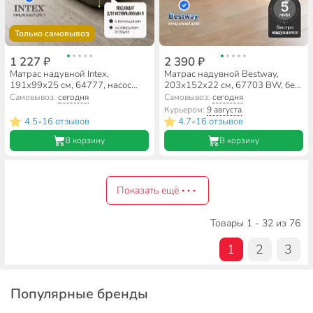
Только самовывоз
1 227 ₽
2 390 ₽
Матрас надувной Intex,
Матрас надувной Bestway,
191х99х25 см, 64777, насос
203х152х22 см, 67703 BW, без
внешний, на батарейках,
насоса, флокированный, со
Самовывоз:
сегодня
Самовывоз:
сегодня
флокированный, 136 кг
съемным подголовником, 300
Курьером:
9 августа
кг
4.5
16 отзывов
4.7
16 отзывов
•
•
В корзину
В корзину
Показать ещё
Товары 1 - 32 из 76
1
2
3
Популярные бренды