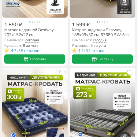
1 850 ₽
1 599 ₽
Матрас надувной Bestway,
Матрас надувной Bestway,
203х152х22 см,
188х99х30 см, 67680 BW, без
67374/005653BW, насос
насоса, флокированный, 136 кг
Самовывоз:
сегодня
Самовывоз:
сегодня
внешний, ручной,
Курьером:
9 августа
Курьером:
9 августа
флокированный, с подушками,
4.7
35 отзывов
4.7
34 отзыва
•
•
300 кг
В корзину
В корзину