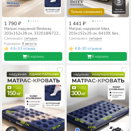
Только самовывоз
1 790 ₽
1 441 ₽
Матрас надувной Bestway,
Матрас надувной Intex,
203х152х28 см, 332018/67226
203х152х25 см, 64109, без
BW, насос встроенный, ножной,
насоса, флокированный, 272 кг
Самовывоз:
сегодня
Самовывоз:
сегодня
флокированный, 300 кг
Курьером:
9 августа
4.6
33 отзыва
4.8
30 отзывов
•
•
В корзину
В корзину