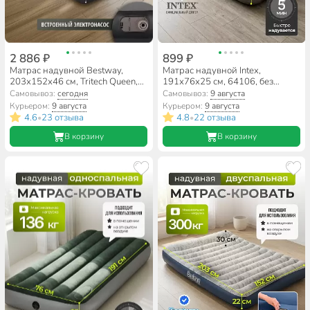
2 886 ₽
899 ₽
Матрас надувной Bestway,
Матрас надувной Intex,
203х152х46 см, Tritech Queen,
191х76х25 см, 64106, без
67403, насос встроенный,
насоса, флокированный, 136 кг
Самовывоз:
сегодня
Самовывоз:
9 августа
электрический,
Курьером:
9 августа
Курьером:
9 августа
флокированный, 237 кг
4.6
23 отзыва
4.8
22 отзыва
•
•
В корзину
В корзину