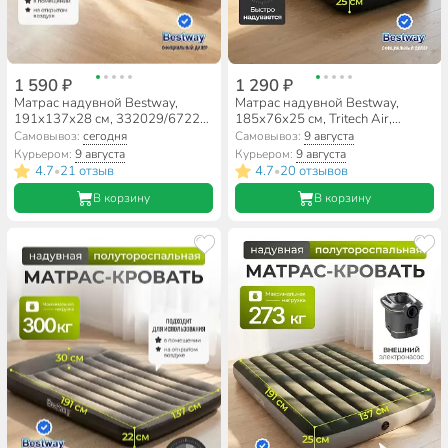
1 590 ₽
1 290 ₽
Матрас надувной Bestway,
Матрас надувной Bestway,
191х137х28 см, 332029/67225,
185х76х25 см, Tritech Air,
насос встроенный, ножной,
6713K, без насоса,
Самовывоз:
сегодня
Самовывоз:
9 августа
флокированный, 300 кг
флокированный, 150 кг
Курьером:
9 августа
Курьером:
9 августа
4.7
21 отзыв
4.7
20 отзывов
•
•
В корзину
В корзину