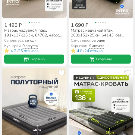
1 490 ₽
1 690 ₽
Матрас надувной Intex,
Матрас надувной Intex,
191х137х25 см, 64762, насос
203х152х25 см, 64143, без
встроенный, ножной,
насоса, флокированный, 273 кг
Самовывоз:
сегодня
Самовывоз:
сегодня
флокированный, 272 кг
Курьером:
9 августа
Курьером:
9 августа
4.7
25 отзывов
4.8
24 отзыва
•
•
В корзину
В корзину