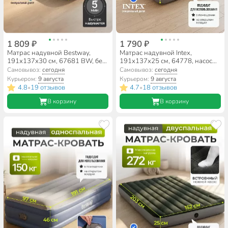
1 809 ₽
1 790 ₽
Матрас надувной Bestway,
Матрас надувной Intex,
191х137х30 см, 67681 BW, без
191х137х25 см, 64778, насос
насоса, флокированный, 300 кг
внешний, на батарейках,
Самовывоз:
сегодня
Самовывоз:
сегодня
флокированный, 273 кг
Курьером:
9 августа
Курьером:
9 августа
4.8
19 отзывов
4.7
18 отзывов
•
•
В корзину
В корзину