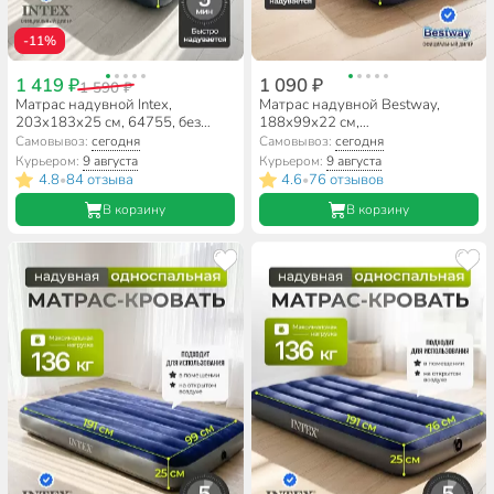
-11%
1 419 ₽
1 090 ₽
1 590 ₽
Матрас надувной Intex,
Матрас надувной Bestway,
203х183х25 см, 64755, без
188х99х22 см,
насоса, флокированный, 272 кг
67001/010164BW, без насоса,
Самовывоз:
сегодня
Самовывоз:
сегодня
флокированный,
Курьером:
9 августа
Курьером:
9 августа
ортопедический, 150 кг
4.8
84 отзыва
4.6
76 отзывов
•
•
В корзину
В корзину