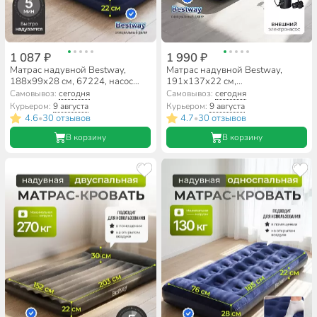
1 087 ₽
1 990 ₽
Матрас надувной Bestway,
Матрас надувной Bestway,
188х99х28 см, 67224, насос
191х137х22 см,
встроенный, ножной,
67287/004427BW, насос
Самовывоз:
сегодня
Самовывоз:
сегодня
флокированный, 150 кг
внешний, электрический,
Курьером:
9 августа
Курьером:
9 августа
флокированный, 300 кг
4.6
30 отзывов
4.7
30 отзывов
•
•
В корзину
В корзину