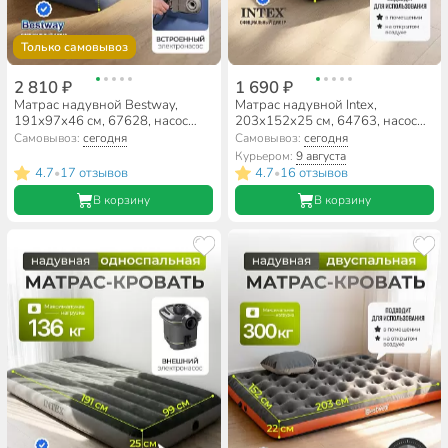
Только самовывоз
2 810 ₽
1 690 ₽
Матрас надувной Bestway,
Матрас надувной Intex,
191х97х46 см, 67628, насос
203х152х25 см, 64763, насос
встроенный, электрический,
встроенный, ножной,
Самовывоз:
сегодня
Самовывоз:
сегодня
флокированный, с сумкой, 150
флокированный, 272 кг
Курьером:
9 августа
кг
4.7
17 отзывов
4.7
16 отзывов
•
•
В корзину
В корзину