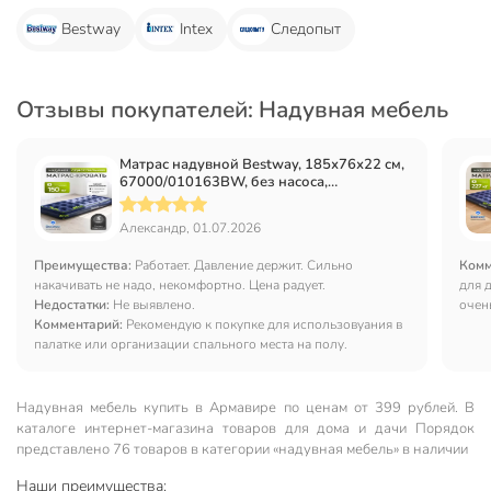
Bestway
Intex
Следопыт
Отзывы покупателей: Надувная мебель
Матрас надувной Bestway, 185х76х22 см,
67000/010163BW, без насоса,
флокированный, ортопедический, 150 кг
Александр, 01.07.2026
Преимущества:
Работает. Давление держит. Сильно
Комм
накачивать не надо, некомфортно. Цена радует.
для 
Недостатки:
Не выявлено.
очен
Комментарий:
Рекомендую к покупке для использовуания в
палатке или организации спального места на полу.
Надувная мебель купить в Армавире по ценам от 399 рублей. В
каталоге интернет-магазина товаров для дома и дачи Порядок
представлено 76 товаров в категории «надувная мебель» в наличии
Наши преимущества: