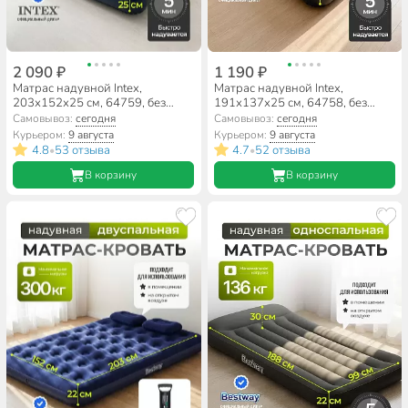
2 090 ₽
1 190 ₽
Матрас надувной Intex,
Матрас надувной Intex,
203х152х25 см, 64759, без
191х137х25 см, 64758, без
насоса, флокированный, 272 кг
насоса, флокированный, 272 кг
Самовывоз:
сегодня
Самовывоз:
сегодня
Курьером:
9 августа
Курьером:
9 августа
4.8
53 отзыва
4.7
52 отзыва
•
•
В корзину
В корзину