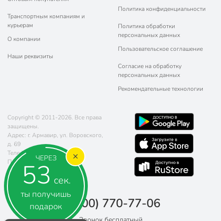
Политика конфиденциальности
Транспортным компаниям и
курьерам
Политика обработки
персональных данных
О компании
Пользовательское соглашение
Наши реквизиты
Согласие на обработку
персональных данных
Рекомендательные технологии
Copyright © 2011-2026. Все права
защищены.
Адрес: г. Армавир, ул. Воровского,
д. 69
Телефон:
8 (800) 770-77-06
ЧЕРЕЗ
Почта:
sales@poryadok.ru
53
сек.
ты получишь
8 (800) 770-77-06
подарок
Звонок бесплатный