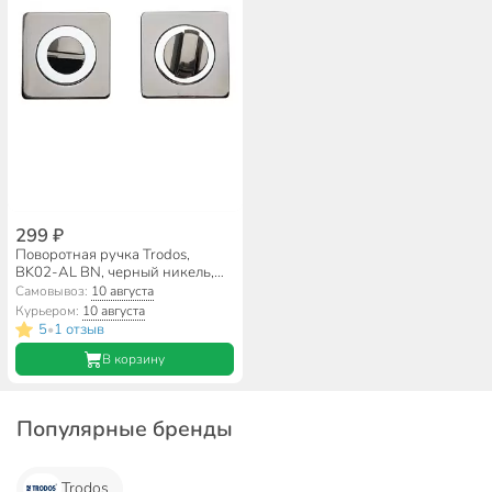
299 ₽
Поворотная ручка Trodos,
BK02-AL BN, черный никель,
204473
Самовывоз:
10 августа
Курьером:
10 августа
5
1 отзыв
•
В корзину
Популярные бренды
Trodos