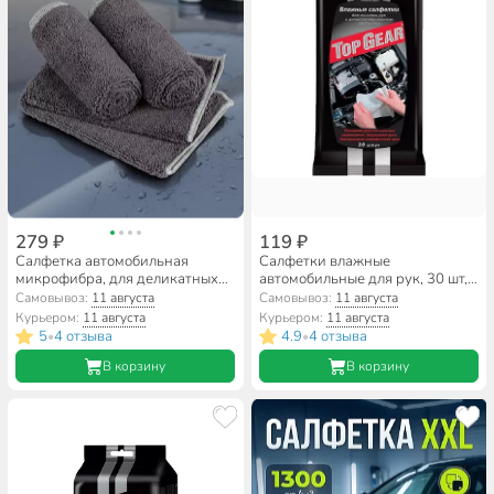
279 ₽
119 ₽
Салфетка автомобильная
Салфетки влажные
микрофибра, для деликатных
автомобильные для рук, 30 шт,
поверхностей, 3 шт, 30 х 40 см,
Top Gear
Самовывоз:
11 августа
Самовывоз:
11 августа
Clim Art, CLA00740
Курьером:
11 августа
Курьером:
11 августа
5
4 отзыва
4.9
4 отзыва
•
•
В корзину
В корзину