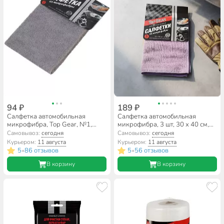
94 ₽
189 ₽
Салфетка автомобильная
Салфетка автомобильная
микрофибра, Top Gear, №1,
микрофибра, 3 шт, 30 х 40 см,
72532
Top Gear, №3, 72741
Самовывоз:
сегодня
Самовывоз:
сегодня
Курьером:
11 августа
Курьером:
11 августа
5
86 отзывов
5
56 отзывов
•
•
В корзину
В корзину