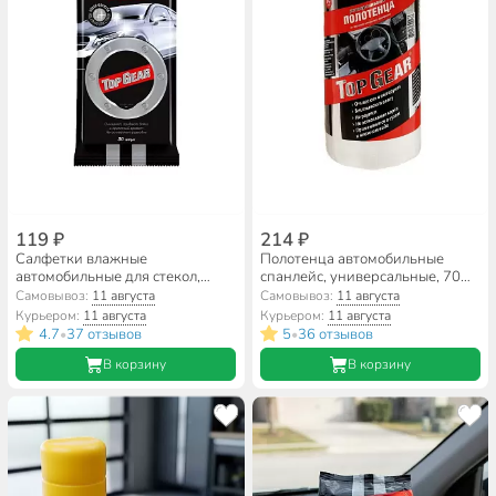
119 ₽
214 ₽
Салфетки влажные
Полотенца автомобильные
автомобильные для стекол,
спанлейс, универсальные, 70
зеркал, фар, 30 шт, Top Gear,
шт, 22 х 30 см, в рулоне, Top
Самовывоз:
11 августа
Самовывоз:
11 августа
48038
Gear, 30046
Курьером:
11 августа
Курьером:
11 августа
4.7
37 отзывов
5
36 отзывов
•
•
В корзину
В корзину