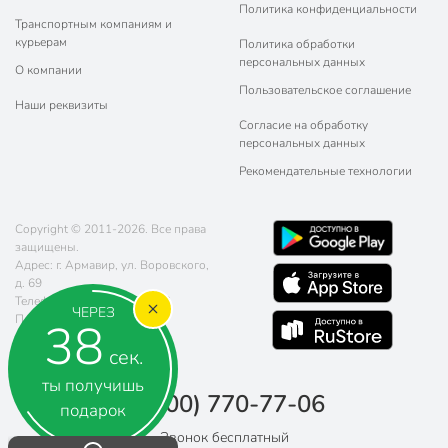
Политика конфиденциальности
Транспортным компаниям и
курьерам
Политика обработки
персональных данных
О компании
Пользовательское соглашение
Наши реквизиты
Согласие на обработку
персональных данных
Рекомендательные технологии
Copyright © 2011-2026. Все права
защищены.
Адрес: г. Армавир, ул. Воровского,
д. 69
Телефон:
8 (800) 770-77-06
ЧЕРЕЗ
Почта:
sales@poryadok.ru
37
сек.
ты получишь
8 (800) 770-77-06
подарок
Звонок бесплатный