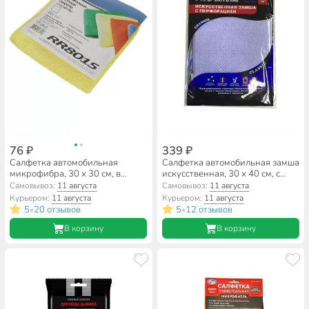
76 ₽
339 ₽
Салфетка автомобильная
Салфетка автомобильная замша
микрофибра, 30 х 30 см, в
искусственная, 30 х 40 см, с
ассортименте, Runway, RR8015
перфорацией, голубая, AVS,
Самовывоз:
11 августа
Самовывоз:
11 августа
BCH-3040, A78951S
Курьером:
11 августа
Курьером:
11 августа
5
20 отзывов
5
12 отзывов
•
•
В корзину
В корзину