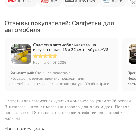
Top Gear
AVS
Autovirazh
Azard
Отзывы покупателей: Салфетки для
автомобиля
Салфетка автомобильная замша
искусственная, 43 х 32 см, в тубусе, AVS
Карина, 04.08.2026
Комментарий:
Отличная салфетка в
Преи
тубусе,долговечная,идеально подходит для
Недо
автомобиля,протирает без разводов,насухо. Удобно хранить.
Комм
Рекомендую,нужная вещь
Салфетки для автомобиля купить в Армавире по ценам от 76 рублей.
В каталоге интернет-магазина товаров для дома и дачи Порядок
представлено 18 товаров в категории «салфетки для автомобиля» в
наличии
Наши преимущества: