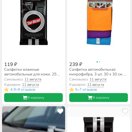
119 ₽
239 ₽
Салфетки влажные
Салфетка автомобильная
автомобильные для кожи, 25 шт,
микрофибра, 3 шт, 30 х 30 см, в
Top Gear, 48237
ассортименте, AV-018013
Самовывоз:
11 августа
Самовывоз:
11 августа
Курьером:
11 августа
Курьером:
11 августа
4.9
9 отзывов
5
7 отзывов
•
•
В корзину
В корзину