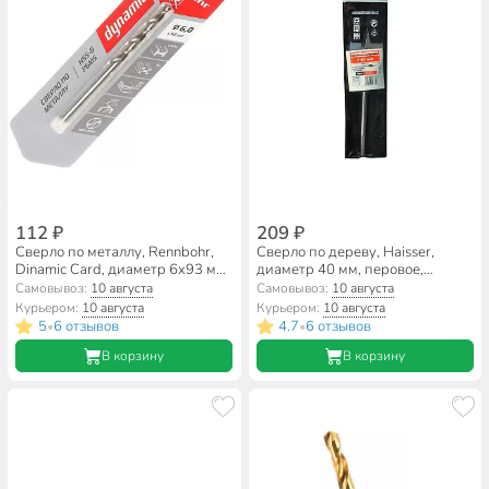
112 ₽
209 ₽
Сверло по металлу, Rennbohr,
Сверло по дереву, Haisser,
Dinamic Card, диаметр 6х93 мм,
диаметр 40 мм, перовое,
цилиндрический хвостовик,
плоский лопаточное, HS103322
Самовывоз:
10 августа
Самовывоз:
10 августа
675060
Курьером:
10 августа
Курьером:
10 августа
5
6 отзывов
4.7
6 отзывов
•
•
В корзину
В корзину