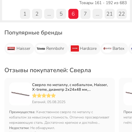
Товары 161 - 192 из 683
1
2
...
5
6
7
...
21
22
Популярные бренды
Haisser
Rennbohr
Hardcore
Bartex
Отзывы покупателей: Сверла
Сверло по металлу, с кобальтом, Haisser,
X-treme, диаметр 2х24х48 мм,
цилиндрический хвостовик, XT101004
Евгений, 05.08.2025
Преимущества:
Качественное сверло по металлу с
Преи
кобальтом за невысокую стоимость. Отлично просверливает
мета
нержавеющую сталь. Достаточно крепкое и достойно
гнётс
заточено.
Недостатки:
Не обнаружил.