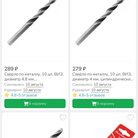
289 ₽
279 ₽
Сверло по металлу, 10 шт, ВИЗ,
Сверло по металлу, 10 шт, ВИЗ,
диаметр 4.8 мм,
диаметр 4 мм, цилиндрический
цилиндрический хвостовик,
хвостовик, 00666
Самовывоз:
10 августа
Самовывоз:
10 августа
00674
Курьером:
10 августа
Курьером:
10 августа
4.8
5 отзывов
4.8
5 отзывов
•
•
В корзину
В корзину