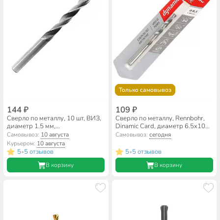
Только самовывоз
144 ₽
109 ₽
Сверло по металлу, 10 шт, ВИЗ,
Сверло по металлу, Rennbohr,
диаметр 1.5 мм,
Dinamic Card, диаметр 6.5х101
цилиндрический хвостовик,
мм, цилиндрический хвостовик,
Самовывоз:
10 августа
Самовывоз:
сегодня
00642
675065
Курьером:
10 августа
5
5 отзывов
5
5 отзывов
•
•
В корзину
В корзину