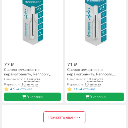
77 ₽
71 ₽
Сверло алмазное по
Сверло алмазное по
керамограниту, Rennbohr,
керамограниту, Rennbohr,
Alpha, диаметр 5 мм,
Alpha, диаметр 4 мм,
Самовывоз:
10 августа
Самовывоз:
10 августа
цилиндрический хвостовик,
цилиндрический хвостовик,
Курьером:
10 августа
Курьером:
10 августа
676205
676204
4.9
4 отзыва
3.8
4 отзыва
•
•
В корзину
В корзину
Показать ещё