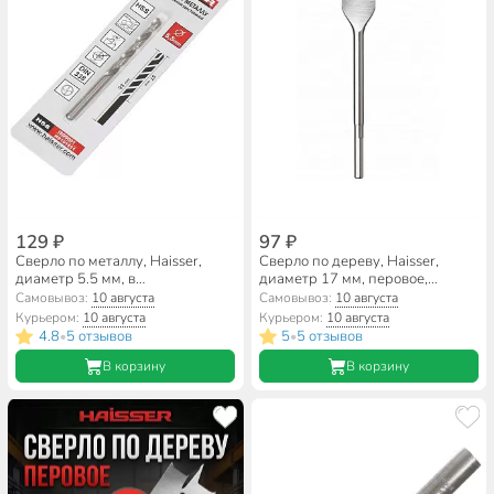
129 ₽
97 ₽
Сверло по металлу, Haisser,
Сверло по дереву, Haisser,
диаметр 5.5 мм, в
диаметр 17 мм, перовое,
индивидуальной упаковке,
плоский лопаточное, HS103308
Самовывоз:
10 августа
Самовывоз:
10 августа
цилиндрический хвостовик,
Курьером:
10 августа
Курьером:
10 августа
HS101511
4.8
5 отзывов
5
5 отзывов
•
•
В корзину
В корзину