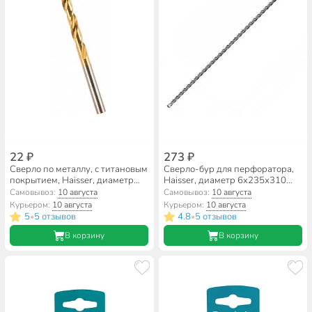
22 ₽
273 ₽
Сверло по металлу, с титановым
Сверло-бур для перфоратора,
покрытием, Haisser, диаметр
Haisser, диаметр 6х235х310
1.2 мм, цилиндрический
мм, SDS-Plus, HS103009
Самовывоз:
10 августа
Самовывоз:
10 августа
хвостовик, HS111034
Курьером:
10 августа
Курьером:
10 августа
5
5 отзывов
4.8
5 отзывов
•
•
В корзину
В корзину