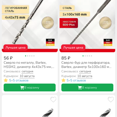
Лучшая цена
Лучшая цена
56 ₽
85 ₽
Сверло по металлу, Bartex,
Сверло-бур для перфоратора,
HSSM2, диаметр 4х43х75 мм,
Bartex, диаметр 5х100х160 мм,
блистер, цилиндрический
SDS-Plus, KF102003F
Самовывоз:
сегодня
Самовывоз:
сегодня
хвостовик, KF101010
Курьером:
10 августа
Курьером:
10 августа
5
5 отзывов
5
5 отзывов
•
•
В корзину
В корзину