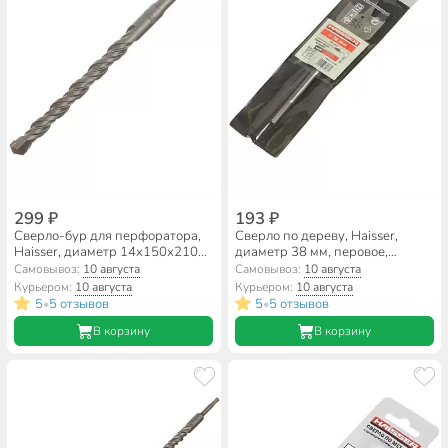
299 ₽
193 ₽
Сверло-бур для перфоратора,
Сверло по дереву, Haisser,
Haisser, диаметр 14х150х210
диаметр 38 мм, перовое,
мм, SDS-Plus, HS102030
плоский лопаточное, HS103321
Самовывоз:
10 августа
Самовывоз:
10 августа
Курьером:
10 августа
Курьером:
10 августа
5
5 отзывов
5
5 отзывов
•
•
В корзину
В корзину