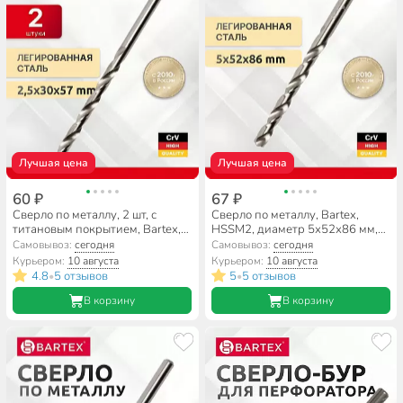
Лучшая цена
Лучшая цена
60 ₽
67 ₽
Сверло по металлу, 2 шт, с
Сверло по металлу, Bartex,
титановым покрытием, Bartex,
HSSM2, диаметр 5х52х86 мм,
HSSM2, диаметр 2.5х30х57 мм,
блистер, цилиндрический
Самовывоз:
сегодня
Самовывоз:
сегодня
блистер, цилиндрический
хвостовик, KF101013
Курьером:
10 августа
Курьером:
10 августа
хвостовик, KF101004
4.8
5 отзывов
5
5 отзывов
•
•
В корзину
В корзину