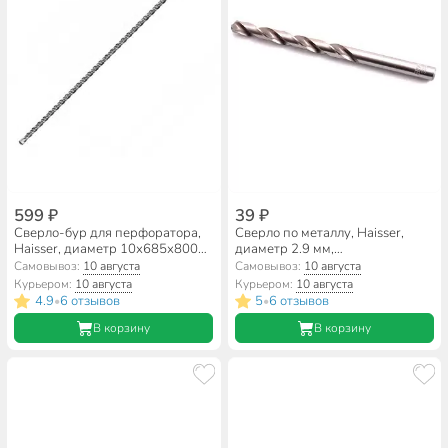
599 ₽
39 ₽
Сверло-бур для перфоратора,
Сверло по металлу, Haisser,
Haisser, диаметр 10х685х800
диаметр 2.9 мм,
мм, SDS-Plus, HS103011
цилиндрический хвостовик,
Самовывоз:
10 августа
Самовывоз:
10 августа
HS101072
Курьером:
10 августа
Курьером:
10 августа
4.9
6 отзывов
5
6 отзывов
•
•
В корзину
В корзину