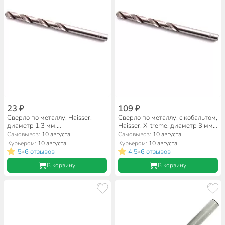
23 ₽
109 ₽
Сверло по металлу, Haisser,
Сверло по металлу, с кобальтом,
диаметр 1.3 мм,
Haisser, X-treme, диаметр 3 мм,
цилиндрический хвостовик,
цилиндрический хвостовик,
Самовывоз:
10 августа
Самовывоз:
10 августа
HS101040
XT101008
Курьером:
10 августа
Курьером:
10 августа
5
6 отзывов
4.5
6 отзывов
•
•
В корзину
В корзину