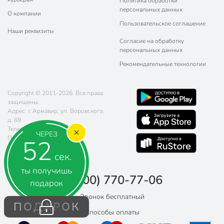
Политика обработки
персональных данных
О компании
Пользовательское соглашение
Наши реквизиты
Согласие на обработку
персональных данных
Рекомендательные технологии
Copyright © 2011-2026. Все права
защищены.
Адрес: г. Армавир, ул. Воровского,
д. 69
Телефон:
8 (800) 770-77-06
ЧЕРЕЗ
Почта:
sales@poryadok.ru
51
сек.
ты получишь
8 (800) 770-77-06
подарок
Звонок бесплатный
ПОДАРОК
Способы оплаты