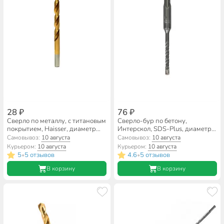
28 ₽
76 ₽
Сверло по металлу, с титановым
Сверло-бур по бетону,
покрытием, Haisser, диаметр
Интерскол, SDS-Plus, диаметр
1.5 мм, цилиндрический
6х110 мм, SDS-Plus,
Самовывоз:
10 августа
Самовывоз:
10 августа
хвостовик, HS111002
2011011000600
Курьером:
10 августа
Курьером:
10 августа
5
5 отзывов
4.6
5 отзывов
•
•
В корзину
В корзину