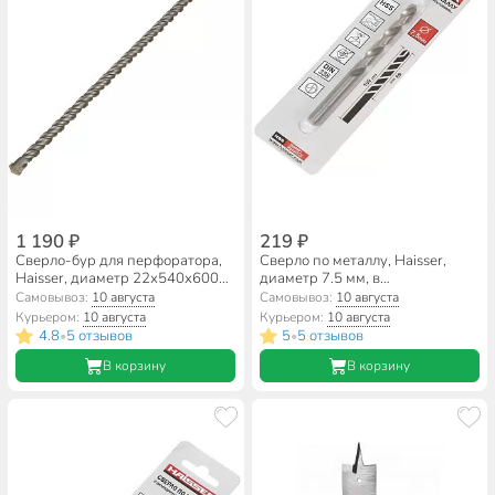
1 190 ₽
219 ₽
Сверло-бур для перфоратора,
Сверло по металлу, Haisser,
Haisser, диаметр 22х540х600
диаметр 7.5 мм, в
мм, SDS-Plus, HS102051
индивидуальной упаковке,
Самовывоз:
10 августа
Самовывоз:
10 августа
цилиндрический хвостовик,
Курьером:
10 августа
Курьером:
10 августа
HS101515
4.8
5 отзывов
5
5 отзывов
•
•
В корзину
В корзину