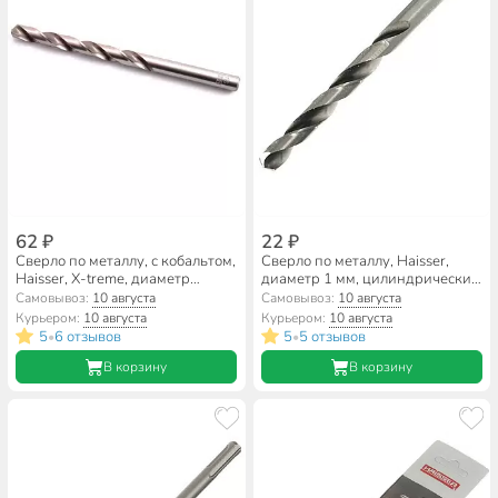
62 ₽
22 ₽
Сверло по металлу, с кобальтом,
Сверло по металлу, Haisser,
Haisser, X-treme, диаметр
диаметр 1 мм, цилиндрический
2х24х48 мм, цилиндрический
хвостовик, HS101001
Самовывоз:
10 августа
Самовывоз:
10 августа
хвостовик, XT101004
Курьером:
10 августа
Курьером:
10 августа
5
6 отзывов
5
5 отзывов
•
•
В корзину
В корзину