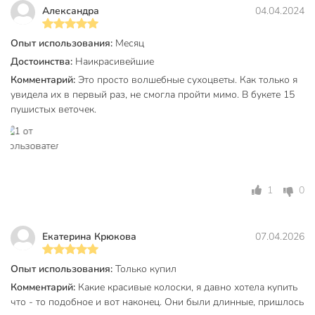
Александра
04.04.2024
Тип
ветка
Размещение
напольный
Опыт использования:
Месяц
Достоинства:
Наикрасивейшие
для дома
Комментарий:
Это просто волшебные сухоцветы. Как только я
для офиса
увидела их в первый раз, не смогла пройти мимо. В букете 15
в гостиную
Назначение
пушистых веточек.
для кафе
на балкон
на кухню
кантри
Стиль
колониальный
1
0
ретро
Вид цветка
сухоцвет
Екатерина Крюкова
07.04.2026
Y6-
Артикул производителя
10399/A300074
Опыт использования:
Только купил
Комментарий:
Какие красивые колоски, я давно хотела купить
Модель
Сухоцветы
что - то подобное и вот наконец. Они были длинные, пришлось