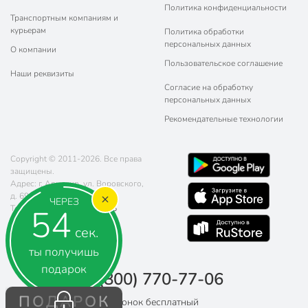
Политика конфиденциальности
Транспортным компаниям и
курьерам
Политика обработки
персональных данных
О компании
Пользовательское соглашение
Наши реквизиты
Согласие на обработку
персональных данных
Рекомендательные технологии
Copyright © 2011-2026. Все права
защищены.
Адрес: г. Армавир, ул. Воровского,
д. 69
ЧЕРЕЗ
54
Телефон:
8 (800) 770-77-06
Почта:
sales@poryadok.ru
сек.
ты получишь
подарок
8 (800) 770-77-06
ПОДАРОК
Звонок бесплатный