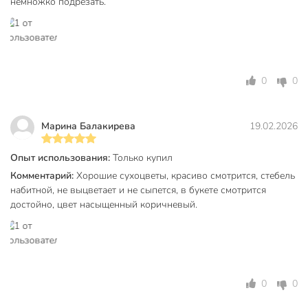
немножко подрезать.
Вес в упаковке
50 г
Габариты упаковки
3 x 6 x 80 см
0
0
Марина Балакирева
19.02.2026
Опыт использования:
Только купил
Комментарий:
Хорошие сухоцветы, красиво смотрится, стебель
набитной, не выцветает и не сыпется, в букете смотрится
достойно, цвет насыщенный коричневый.
0
0