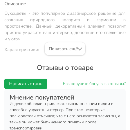
Описание
Сухоцветы - это популярное дизайнерское решение для
создания природного колорита и гармонии в
пространстве. Данный декоративный элемент позволит
приятно украсить ваш интерьер, дополнив его свежестью
и уютом.
Показать ещё
Характеристики:
Высота: 60 см.
Отзывы о товаре
Цвет: бежевый.
Материал: сухоцвет.
Написать отзыв
Как получить бонусы за отзывы?
Преимущества:
Мнение покупателей
Не вызывает аллергических реакций и не содержит
Изделие обладает привлекательным внешним видом и
вредных веществ.
способно украсить интерьер. При этом некоторые
Сухоцветы - универсальный декоративный элемент,
пользователи отмечают, что с него осыпаются элементы, а
который легко вписывается практически в любой
также он может быть немного помятым после
интерьер.
транспортировки.