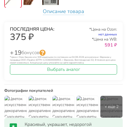
Описание товара
ПОСЛЕДНЯЯ ЦЕНА:
*Цена на Ozon:
375 ₽
нет данных
*Цена на WB:
591 ₽
+ 19
бонусов
*Цена с Озон банком или WB кошельком по состоянию на 04.08.2026 для региона г. Воронеж у
продавца ООО «Прайм» (ОГРН 1233600006903, г. Воронеж, Волгоградская 32). В течение дня цена
может изменяться. Актуальную цену уточняйте на сайте маркетплейса.
Выбрать аналог
Фотографии покупателей
Красивый, украшает, недорогой