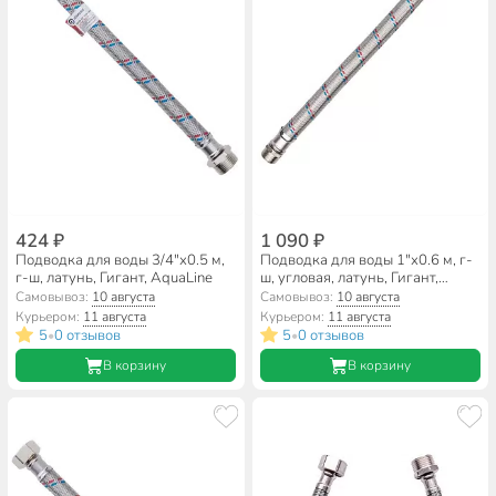
424 ₽
1 090 ₽
Подводка для воды 3/4"х0.5 м,
Подводка для воды 1"х0.6 м, г-
г-ш, латунь, Гигант, AquaLine
ш, угловая, латунь, Гигант,
AquaLine
Самовывоз:
10 августа
Самовывоз:
10 августа
Курьером:
11 августа
Курьером:
11 августа
5
0 отзывов
5
0 отзывов
•
•
В корзину
В корзину