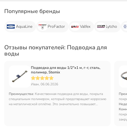
Популярные бренды
AquaLine
ProFactor
Valfex
Lytcho
Отзывы покупателей: Подводка для
воды
Подводка для воды 1/2"х1 м, г-г, сталь,
полимер, Stemix
Иван, 06.06.2026
Преимущества:
Качественная подводка для воды, покрыта
Преи
специальным полимером, который предотвращает коррозию
покр
на металлической оплётке. Это значительно повышает
Недо
надёжность.
Комм
покр
закр