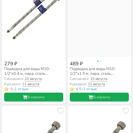
279 ₽
489 ₽
Подводка для воды М10-
Подводка для воды М10-
1/2"х0.4 м, пара, сталь,
1/2"х1.5 м, пара, сталь,
полимер, Stemix
полимер, Stemix
Самовывоз:
10 августа
Самовывоз:
10 августа
Курьером:
11 августа
Курьером:
11 августа
5
1 отзыв
4.5
1 отзыв
•
•
В корзину
В корзину