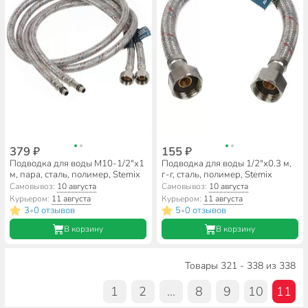
379 ₽
155 ₽
Подводка для воды М10-1/2"х1
Подводка для воды 1/2"х0.3 м,
м, пара, сталь, полимер, Stemix
г-г, сталь, полимер, Stemix
Самовывоз:
10 августа
Самовывоз:
10 августа
Курьером:
11 августа
Курьером:
11 августа
3
0 отзывов
5
0 отзывов
•
•
В корзину
В корзину
Товары 321 - 338 из 338
1
2
...
8
9
10
11