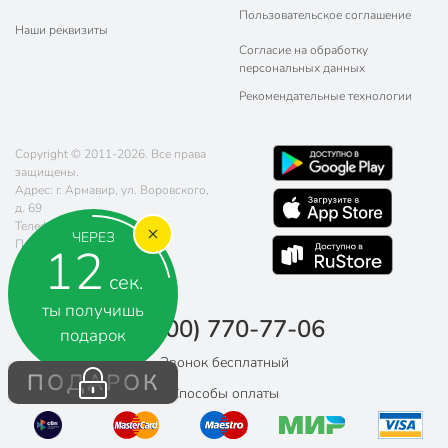
Пользовательское соглашение
Наши реквизиты
Согласие на обработку
персональных данных
Рекомендательные технологии
Copyright © 2011-2026. Все права
защищены.
Адрес: г. Армавир, ул. Воровского,
д. 69
Телефон:
8 (800) 770-77-06
ЧЕРЕЗ
Почта:
sales@poryadok.ru
12
сек.
ты получишь
8 (800) 770-77-06
подарок
Звонок бесплатный
ПОДАРОК
Способы оплаты