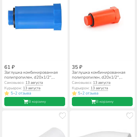
61 ₽
35 ₽
Заглушка комбинированная
Заглушка комбинированная
полипропилен, d20х1/2'',
полипропилен, d20х1/2'',
наружная резьба, синяя, RTP
наружная резьба, красная, RTP
Самовывоз:
13 августа
Самовывоз:
13 августа
Курьером:
13 августа
Курьером:
13 августа
5
2 отзыва
5
2 отзыва
•
•
В корзину
В корзину