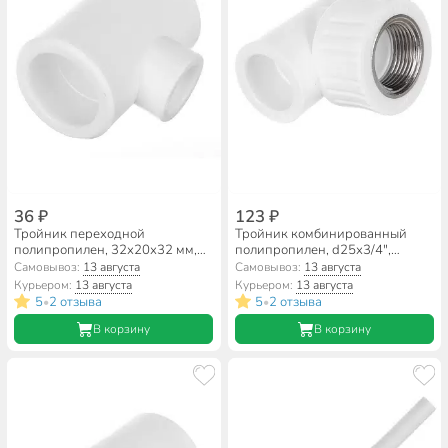
36 ₽
123 ₽
Тройник переходной
Тройник комбинированный
полипропилен, 32х20х32 мм,
полипропилен, d25х3/4",
белый, RTP
внутренняя резьба, белый, RTP
Самовывоз:
13 августа
Самовывоз:
13 августа
Курьером:
13 августа
Курьером:
13 августа
5
2 отзыва
5
2 отзыва
•
•
В корзину
В корзину