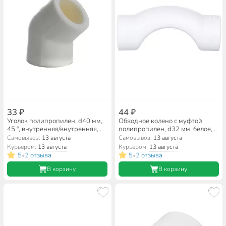
33 ₽
44 ₽
Уголок полипропилен, d40 мм,
Обводное колено с муфтой
45 °, внутренняя/внутренняя,
полипропилен, d32 мм, белое,
белый, Valfex
Valfex
Самовывоз:
13 августа
Самовывоз:
13 августа
Курьером:
13 августа
Курьером:
13 августа
5
2 отзыва
5
2 отзыва
•
•
В корзину
В корзину