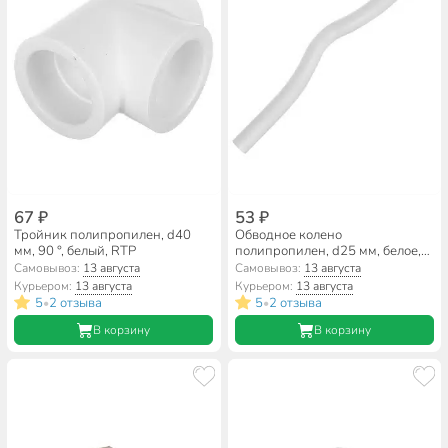
67 ₽
53 ₽
Тройник полипропилен, d40
Обводное колено
мм, 90 °, белый, RTP
полипропилен, d25 мм, белое,
RTP
Самовывоз:
13 августа
Самовывоз:
13 августа
Курьером:
13 августа
Курьером:
13 августа
5
2 отзыва
5
2 отзыва
•
•
В корзину
В корзину