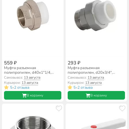
559 ₽
293 ₽
Муфта разъемная
Муфта разъемная
полипропилен, d40х1"1/4,
полипропилен, d20х3/4",
внутренняя резьба, белая, RTP
наружная резьба, белая, RTP
Самовывоз:
13 августа
Самовывоз:
13 августа
Курьером:
13 августа
Курьером:
13 августа
5
2 отзыва
5
2 отзыва
•
•
В корзину
В корзину