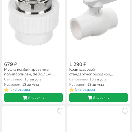
679 ₽
1 290 ₽
Муфта комбинированная
Кран шаровой
полипропилен, d40х1"1/4,
стандартнопроходной,
внутренняя резьба, белая, RTP
полипропилен, d40 мм, белый,
Самовывоз:
13 августа
Самовывоз:
13 августа
RTP
Курьером:
13 августа
Курьером:
13 августа
5
2 отзыва
5
2 отзыва
•
•
В корзину
В корзину