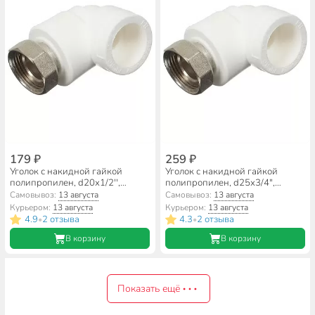
179 ₽
259 ₽
Уголок с накидной гайкой
Уголок с накидной гайкой
полипропилен, d20х1/2'',
полипропилен, d25х3/4",
белый, RTP
белый, RTP
Самовывоз:
13 августа
Самовывоз:
13 августа
Курьером:
13 августа
Курьером:
13 августа
4.9
2 отзыва
4.3
2 отзыва
•
•
В корзину
В корзину
Показать ещё