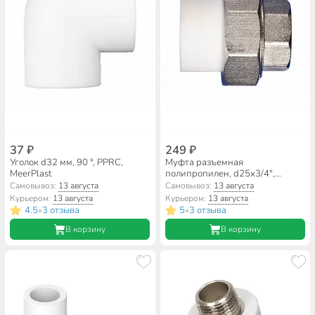
37 ₽
249 ₽
Уголок d32 мм, 90 °, PPRC,
Муфта разъемная
MeerPlast
полипропилен, d25х3/4",
внутренняя резьба, разъемная
Самовывоз:
13 августа
Самовывоз:
13 августа
PPRC, MeerPlast
Курьером:
13 августа
Курьером:
13 августа
4.5
3 отзыва
5
3 отзыва
•
•
В корзину
В корзину