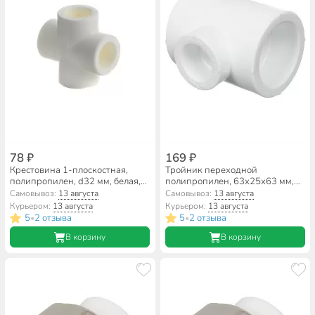
78 ₽
169 ₽
Крестовина 1-плоскостная,
Тройник переходной
полипропилен, d32 мм, белая,
полипропилен, 63х25х63 мм,
RTP
белый, RTP
Самовывоз:
13 августа
Самовывоз:
13 августа
Курьером:
13 августа
Курьером:
13 августа
5
2 отзыва
5
2 отзыва
•
•
В корзину
В корзину