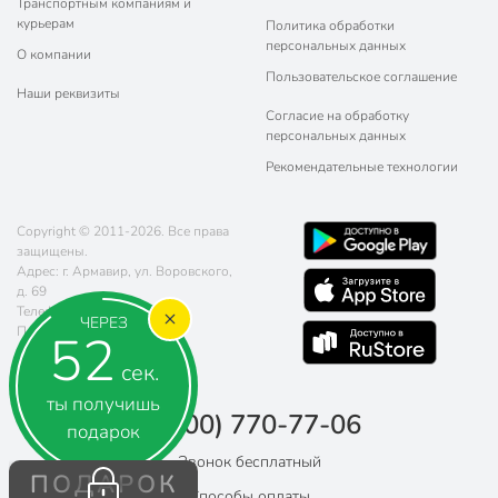
Транспортным компаниям и
курьерам
Политика обработки
персональных данных
О компании
Пользовательское соглашение
Наши реквизиты
Согласие на обработку
персональных данных
Рекомендательные технологии
Copyright © 2011-2026. Все права
защищены.
Адрес: г. Армавир, ул. Воровского,
д. 69
Телефон:
8 (800) 770-77-06
ЧЕРЕЗ
Почта:
sales@poryadok.ru
51
сек.
ты получишь
8 (800) 770-77-06
подарок
Звонок бесплатный
ПОДАРОК
Способы оплаты