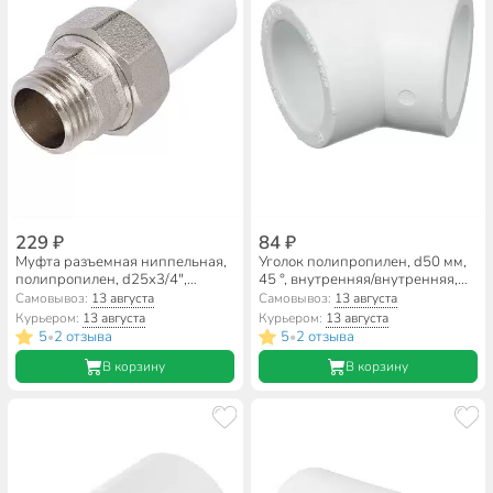
229 ₽
84 ₽
Муфта разъемная ниппельная,
Уголок полипропилен, d50 мм,
полипропилен, d25х3/4",
45 °, внутренняя/внутренняя,
наружная резьба, белая, Valfex
белый, RTP
Самовывоз:
13 августа
Самовывоз:
13 августа
Курьером:
13 августа
Курьером:
13 августа
5
2 отзыва
5
2 отзыва
•
•
В корзину
В корзину