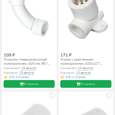
109 ₽
171 ₽
Угольник плавноизогнутый
Уголок с креплением
полипропилен, d25 мм, 90 °,
полипропилен, d25х1/2'',
внутренняя/внутренняя, PPR,
наружная резьба, белый, RTP
Самовывоз:
13 августа
Самовывоз:
13 августа
белый, RTP
Курьером:
13 августа
Курьером:
13 августа
4.8
3 отзыва
4.8
2 отзыва
•
•
В корзину
В корзину