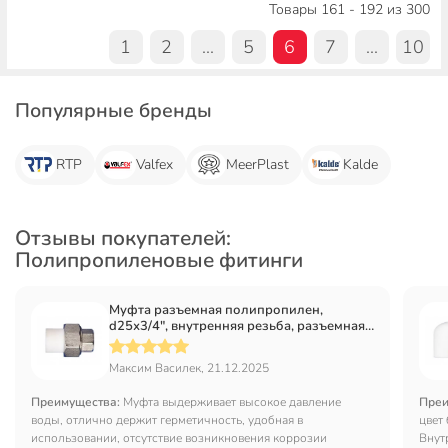
Товары 161 - 192 из 300
1
2
...
5
6
7
...
10
Популярные бренды
RTP
Valfex
MeerPlast
Kalde
Отзывы покупателей:
Полипропиленовые фитинги
Муфта разъемная полипропилен,
d25х3/4", внутренняя резьба, разъемная
PPRC, MeerPlast
Максим Василек, 21.12.2025
Преимущества:
Муфта выдерживает высокое давление
Преи
воды, отлично держит герметичность, удобная в
цвет
использовании, отсутствие возникновения коррозии
Внут