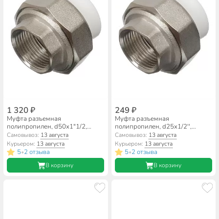
1 320 ₽
249 ₽
Муфта разъемная
Муфта разъемная
полипропилен, d50х1"1/2,
полипропилен, d25х1/2'',
внутренняя резьба, белая, RTP
внутренняя резьба, белая, RTP
Самовывоз:
13 августа
Самовывоз:
13 августа
Курьером:
13 августа
Курьером:
13 августа
5
2 отзыва
5
2 отзыва
•
•
В корзину
В корзину