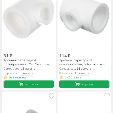
31 ₽
114 ₽
Тройник переходной
Тройник переходной
полипропилен, 25х25х20 мм,
полипропилен, 50х25х50 мм,
белый, RTP
белый, RTP
Самовывоз:
13 августа
Самовывоз:
13 августа
Курьером:
13 августа
Курьером:
13 августа
5
2 отзыва
5
2 отзыва
•
•
В корзину
В корзину