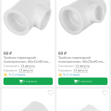
68 ₽
69 ₽
Тройник переходной
Тройник переходной
полипропилен, 40х32х40 мм,
полипропилен, 40х25х40 мм,
белый, RTP
белый, RTP
Самовывоз:
13 августа
Самовывоз:
13 августа
Курьером:
13 августа
Курьером:
13 августа
5
2 отзыва
5
2 отзыва
•
•
В корзину
В корзину