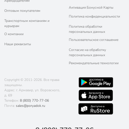
Арендодателям
Активация Бонусной Карты
Оптовым покупателям
Политика конфиденциальности
Транспортным компаниям и
курьерам
Политика обработки
персональных данных
О компании
Пользовательское соглашение
Наши реквизиты
Согласие на обработку
персональных данных
Рекомендательные технологии
Copyright © 2011-2026. Все права
защищены.
Адрес: г. Армавир, ул. Воровского,
д. 69
Телефон:
8 (800) 770-77-06
Почта:
sales@poryadok.ru