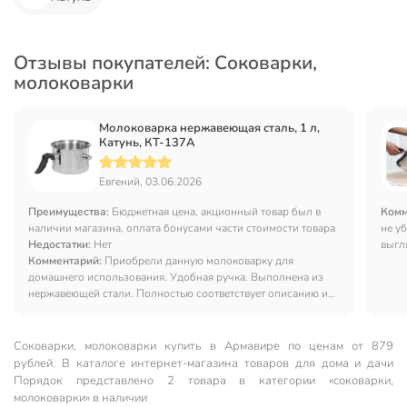
Отзывы покупателей: Соковарки,
молоковарки
Молоковарка нержавеющая сталь, 1 л,
Катунь, КТ-137А
Евгений, 03.06.2026
Преимущества:
Бюджетная цена, акционный товар был в
Комм
наличии магазина, оплата бонусами части стоимости товара
не у
Недостатки:
Нет
выгл
Комментарий:
Приобрели данную молоковарку для
утро
домашнего использования. Удобная ручка. Выполнена из
нержавеющей стали. Полностью соответствует описанию и
заявленым характеристикам. Рекомендую.
Соковарки, молоковарки купить в Армавире по ценам от 879
рублей. В каталоге интернет-магазина товаров для дома и дачи
Порядок представлено 2 товара в категории «соковарки,
молоковарки» в наличии