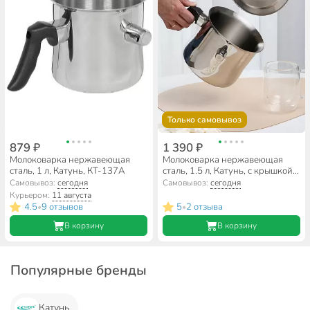
Только самовывоз
879 ₽
1 390 ₽
Молоковарка нержавеющая
Молоковарка нержавеющая
сталь, 1 л, Катунь, КТ-137А
сталь, 1.5 л, Катунь, с крышкой,
КТ-137ВК
Самовывоз:
сегодня
Самовывоз:
сегодня
Курьером:
11 августа
4.5
9 отзывов
5
2 отзыва
•
•
В корзину
В корзину
Популярные бренды
Катунь