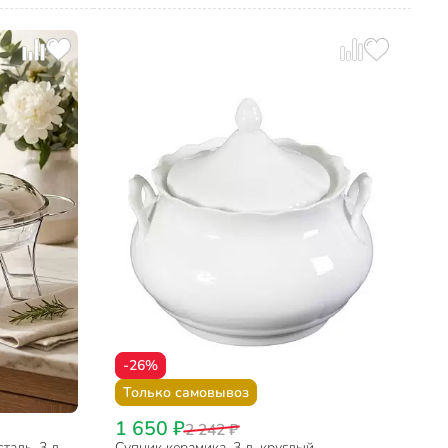
-26%
Только самовывоз
1 650 ₽
2 242 ₽
аль, 3 л,
Супник керамика, 3 л, круглый,