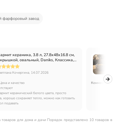
й фарфоровый завод
армит керамика, 3.8 л, 27.8х48х16.8 см,
Супник
 крышкой, овальный, Daniks, Классика,
Борис
4-2752, белый
Новар
ветлана Кочергина, 14.07.2026
Андрей
Цена и качество
Комментарий:
Всё от
утствуют
армит керамический белого цвета, просто
а, хорошо сохраняет тепло, можно как готовить
тол подавать
а товаров для дома и дачи Порядок представлено 10 товаров в