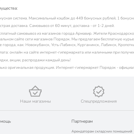
ущества:
нусная система. Максимальный кэшбэк до 449 бонусных рублей, 1 бонусны
трая доставка. Самовывоз от 60 минут, доставка - от 1-2 дней.
сплатный самовывоз из магазинов города Армавир. Жители Краснодарском 
альном сайте сети магазинов Порядок. Мы предлагаем бесплатную курьер
е города, как: Новокубанск, Усть-Лабинск, Курганинск, Лабинск, Кропотк
лата: онлайн на сайте интернет-гипермаркета или наличными при получе
идки, акции, распродажи каждый день!
лько оригинальная продукция. Интернет-гипермаркет Порядок - официа
Наши магазины
Спецпредложения
омощь
Партнерам
Арендаторам складских помещений