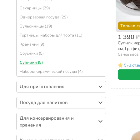
Сахарницы (29)
Одноразовая посуда (29)
Только с
Бульонницы (19)
Тортницы, наборы для торта (11)
1 390 ₽
Супник кер
Креманки (9)
см, Графит
Соусники (5)
Самовывоз
Супники (5)
•
5
3 отз
Наборы керамической посуды (4)
Для приготовления
Кастрюли (432)
Посуда для напитков
Сковороды (310)
Кружки (434)
Формы для выпечки (259)
Для консервирования и
Чайники (139)
Наборы посуды (113)
хранения
Бокалы (134)
Ковшики (55)
Контейнеры пищевые (217)
Стаканы (104)