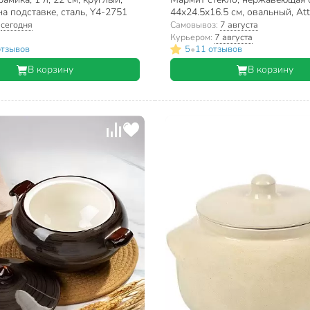
на подставке, сталь, Y4-2751
44x24.5x16.5 см, овальный, Attr
ABI010
:
сегодня
Самовывоз:
7 августа
Курьером:
7 августа
•
отзывов
5
11 отзывов
В корзину
В корзину