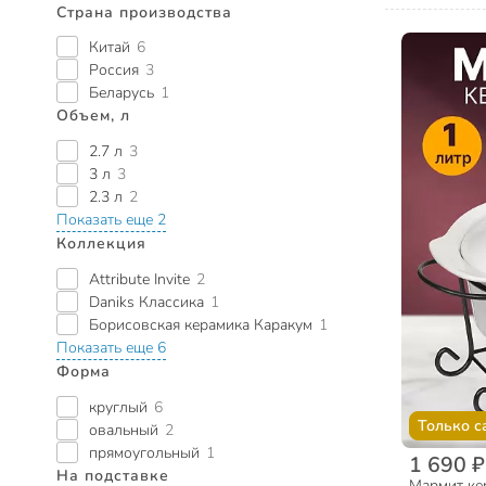
Страна производства
Китай
6
Россия
3
Беларусь
1
Объем, л
2.7 л
3
3 л
3
2.3 л
2
Показать еще 2
Коллекция
Attribute Invite
2
Daniks Классика
1
Борисовская керамика Каракум
1
Показать еще 6
Форма
круглый
6
Только с
овальный
2
прямоугольный
1
1 690 ₽
На подставке
Мармит кер