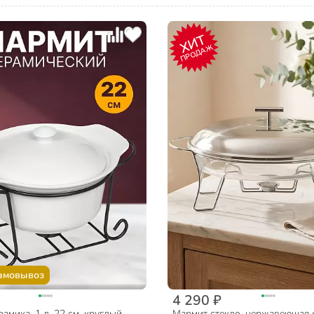
ХИТ
ПРОДАЖ
амовывоз
4 290 ₽
амика, 1 л, 22 см, круглый,
Мармит стекло, нержавеющая ст