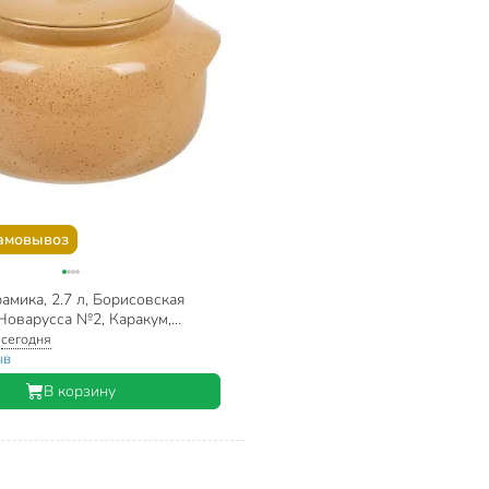
амовывоз
амика, 2.7 л, Борисовская
Новарусса №2, Каракум,
903
:
сегодня
ыв
В корзину