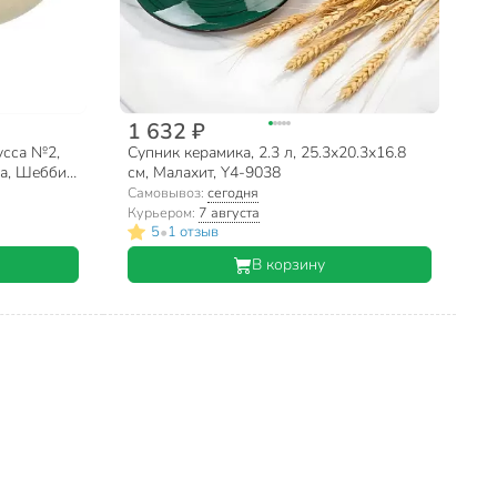
1 632 ₽
усса №2,
Супник керамика, 2.3 л, 25.3х20.3х16.8
а, Шебби,
см, Малахит, Y4-9038
Самовывоз:
сегодня
Курьером:
7 августа
•
5
1 отзыв
В корзину