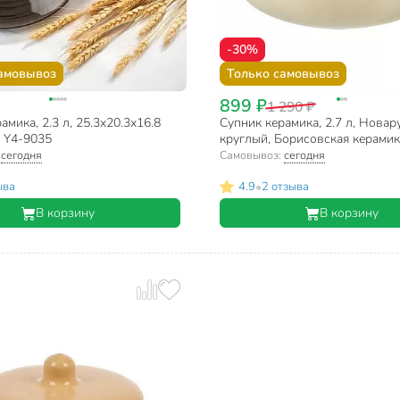
-30%
амовывоз
Только самовывоз
899 ₽
1 290 ₽
амика, 2.3 л, 25.3х20.3х16.8
Супник керамика, 2.7 л, Новар
, Y4-9035
круглый, Борисовская керамик
ШЕБ00022770
:
сегодня
Самовывоз:
сегодня
•
ыва
4.9
2 отзыва
В корзину
В корзину