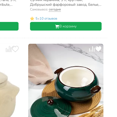
ibute,
Добрушский фарфоровый завод, Белье,
6С0163
Самовывоз:
сегодня
•
5
10 отзывов
В корзину