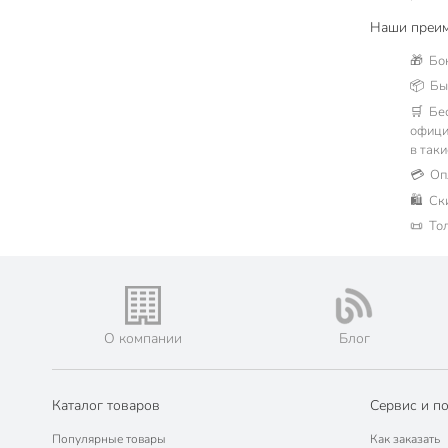
Наши преим
🎁 Бо
📦 Быс
🛒 Бе
офици
в таки
💳 Оп
🛍 Ск
📜 То
О компании
Блог
Каталог товаров
Сервис и п
Популярные товары
Как заказать