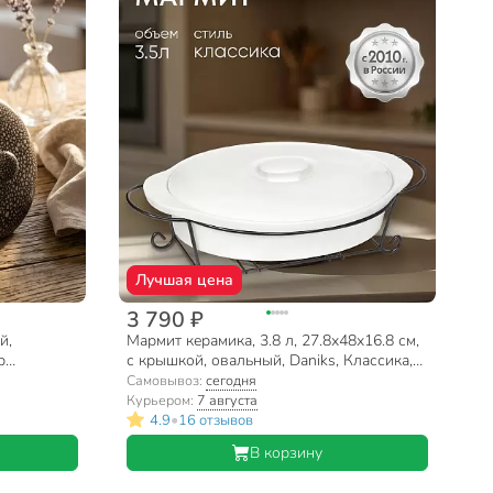
Лучшая цена
3 790 ₽
й,
Мармит керамика, 3.8 л, 27.8х48х16.8 см,
р
с крышкой, овальный, Daniks, Классика,
Y4-2752, белый
Самовывоз:
сегодня
Курьером:
7 августа
•
4.9
16 отзывов
В корзину