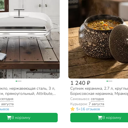
1 240 ₽
кло, нержавеющая сталь, 3 л,
Супник керамика, 2.7 л, круглы
м, прямоугольный, Attribute,
Борисовская керамика, Мрамо
Новарусса№2, МРМ00003416
:
сегодня
Самовывоз:
сегодня
 августа
Курьером:
7 августа
•
зывов
5
16 отзывов
В корзину
В корзину