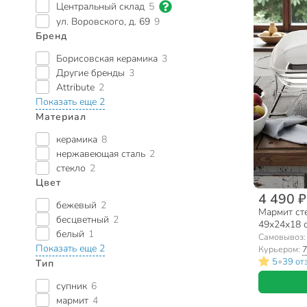
Центральный склад
5
ул. Воровского, д. 69
9
Бренд
Борисовская керамика
3
Другие бренды
3
Attribute
2
Показать еще 2
Материал
керамика
8
нержавеющая сталь
2
стекло
2
Цвет
4 490 ₽
бежевый
2
Мармит сте
бесцветный
2
49х24х18 с
белый
1
ABI020
Самовывоз
Показать еще 2
Курьером:
7
•
5
39 от
Тип
супник
6
мармит
4