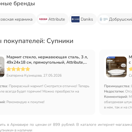
рные бренды
овская керамика
Attribute
Daniks
Добрушски
 покупателей: Супники
Мармит стекло, нержавеющая сталь, 3 л,
М
49х24х18 см, прямоугольный, Attribute,
с
ABI020
Y
Екатерина Кузнецова, 27.05.2026
С
ства:
Прекрасный мармит! Смотрится отлично! Теперь
Преимущества:
оле всегда будет горячим! Можно преобрести на
Недостатки:
Отс
Комментарий:
М
рий:
Рекомендую к покупке!
обалденеая штук
в нем, так и на с
ить в Армавире по ценам от 899 рублей. В каталоге интернет-магазин
упники» в наличии