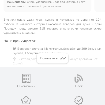
Комментарий:
Очень удобная вещь для подключения к сети
нескольких потребителей одновременно.
Электрические удлинители купить в Армавире по ценам от 104
рублей. В каталоге интернет-магазина товаров для дома и дачи
Порядок представлено 218 товаров в категории «электрические
удлинители» в наличии
Наши преимущества:
🎁 Бонусная система. Максимальный кэшбэк до 299 бонусных
рублей, 1 бонусный балл = 1 рубль.
Показать ещё
📦 Быстрая доставка. Самовывоз от 60 минут, доставка - от 1-
2 дней.
🛒 Бесплатный самовывоз из магазинов города Армавир.
Жители Краснодарском крае могут сделать заказ и оплатить
его онлайн на официальном сайте сети магазинов Порядок.
Мы предлагаем бесплатную курьерскую доставку для товара
О компании
Блог
«электрические удлинители» при заказе от 3000 рублей в
такие города, как: Новокубанск, Усть-Лабинск, Курганинск,
Лабинск, Кропоткин, Гулькевичи.
💳 Оплата: онлайн на сайте интернет-гипермаркета или