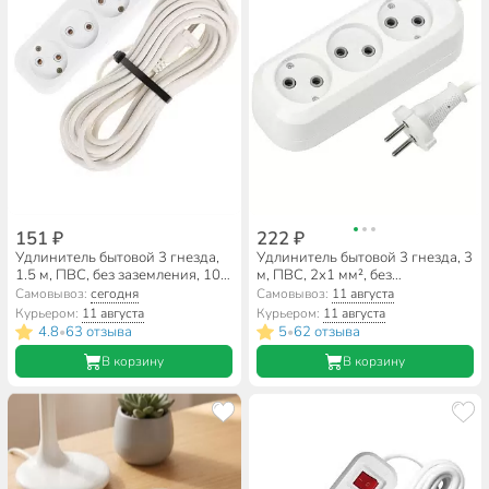
151 ₽
222 ₽
Удлинитель бытовой 3 гнезда,
Удлинитель бытовой 3 гнезда, 3
1.5 м, ПВС, без заземления, 10
м, ПВС, 2х1 мм², без
А, Jett, РС-3, 155-201
заземления, Smartbuy, SBE-10-
Самовывоз:
сегодня
Самовывоз:
11 августа
3-03-N
Курьером:
11 августа
Курьером:
11 августа
4.8
63 отзыва
5
62 отзыва
•
•
В корзину
В корзину