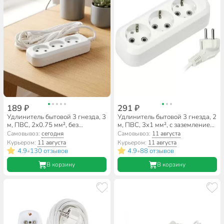
189 ₽
291 ₽
Удлинитель бытовой 3 гнезда, 3
Удлинитель бытовой 3 гнезда, 2
м, ПВС, 2х0.75 мм², без
м, ПВС, 3х1 мм², с заземлением,
заземления, 10 А, Jett, РС-3,
Smartbuy, SBE-16-3-02-Z
Самовывоз:
сегодня
Самовывоз:
11 августа
155-203
Курьером:
11 августа
Курьером:
11 августа
4.9
130 отзывов
4.9
88 отзывов
•
•
В корзину
В корзину