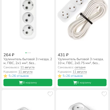
264 ₽
431 ₽
Удлинитель бытовой 3 гнезда, 2
Удлинитель бытовой 3 гнезда,
м, ПВС, 2х1 мм², без
10 м, ПВС, 2х0.75 мм², без
заземления, Smartbuy, SBE-10-
заземления, 10 А, Jett, РС-3,
Самовывоз:
11 августа
Самовывоз:
сегодня
3-02-N
155-209
Курьером:
11 августа
Курьером:
11 августа
5
26 отзывов
5
26 отзывов
•
•
В корзину
В корзину