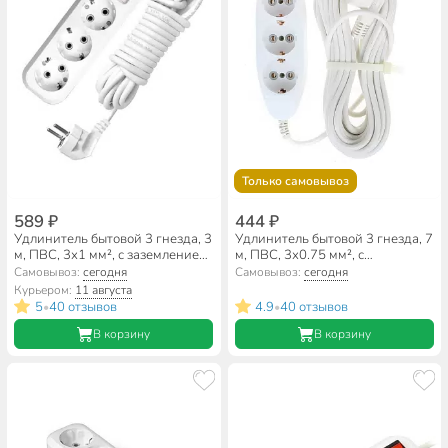
Только самовывоз
589 ₽
444 ₽
Удлинитель бытовой 3 гнезда, 3
Удлинитель бытовой 3 гнезда, 7
м, ПВС, 3х1 мм², с заземлением,
м, ПВС, 3х0.75 мм², с
выключатель, UNIVersal, S-303,
заземлением, 16 А, Jett, РС-3,
Самовывоз:
сегодня
Самовывоз:
сегодня
9631986
155-637
Курьером:
11 августа
5
40 отзывов
4.9
40 отзывов
•
•
В корзину
В корзину