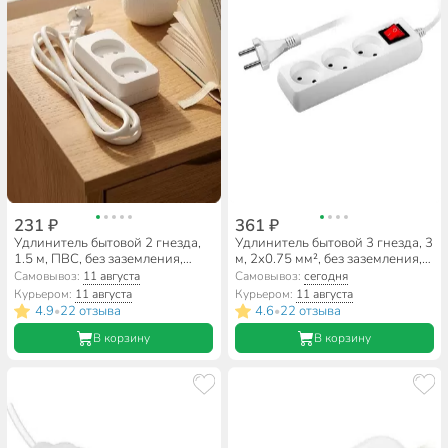
231 ₽
361 ₽
Удлинитель бытовой 2 гнезда,
Удлинитель бытовой 3 гнезда, 3
1.5 м, ПВС, без заземления,
м, 2х0.75 мм², без заземления,
2200 Вт, Союз, 481S-1201
выключатель, со шторкой,
Самовывоз:
11 августа
Самовывоз:
сегодня
пластик, белый, ФАZА, FS-03-
Курьером:
11 августа
Курьером:
11 августа
300, 5007406
4.9
22 отзыва
4.6
22 отзыва
•
•
В корзину
В корзину