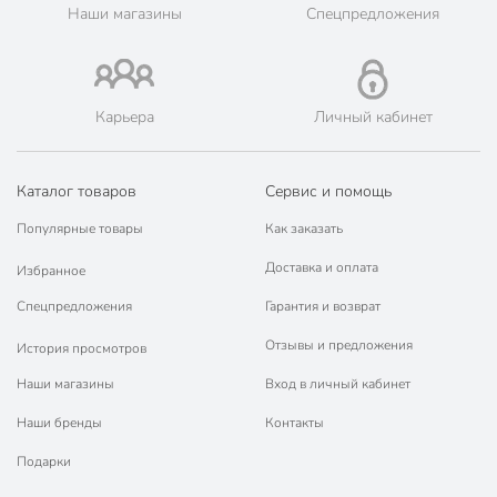
наличными при получении.
Наши магазины
Спецпредложения
🛍 Скидки, акции, распродажи каждый день!
📜 Только оригинальная продукция. Интернет-гипермаркет
Порядок - официальный представитель ведущих мировых
марок.
Карьера
Личный кабинет
Каталог товаров
Сервис и помощь
Популярные товары
Как заказать
Доставка и оплата
Избранное
Спецпредложения
Гарантия и возврат
Отзывы и предложения
История просмотров
Наши магазины
Вход в личный кабинет
Наши бренды
Контакты
Подарки