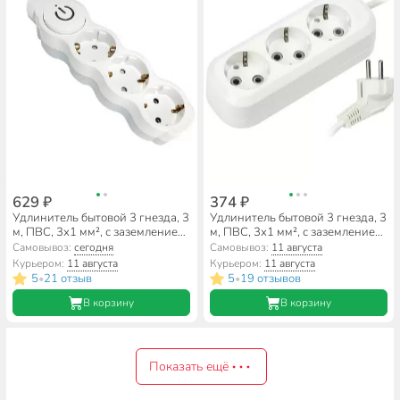
629 ₽
374 ₽
Удлинитель бытовой 3 гнезда, 3
Удлинитель бытовой 3 гнезда, 3
м, ПВС, 3х1 мм², с заземлением,
м, ПВС, 3х1 мм², с заземлением,
16 А, выключатель, 250 В, с
Smartbuy, SBE-16-3-03-Z
Самовывоз:
сегодня
Самовывоз:
11 августа
защитными шторками, TDM
Курьером:
11 августа
Курьером:
11 августа
Electric, Люкс, SQ1303-4041
5
21 отзыв
5
19 отзывов
•
•
В корзину
В корзину
Показать ещё