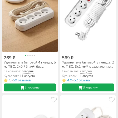
269 ₽
569 ₽
Удлинитель бытовой 4 гнезда, 5
Удлинитель бытовой 3 гнезда, 2
м, ПВС, 2х0.75 мм², без
м, ПВС, 3х1 мм², с заземлением,
заземления, 10 А, Jett, РС-4,
выключатель, UNIVersal, S-303,
Самовывоз:
сегодня
Самовывоз:
сегодня
155-405
9634418
Курьером:
11 августа
Курьером:
11 августа
5
59 отзывов
4.9
52 отзыва
•
•
В корзину
В корзину