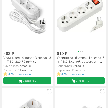
483 ₽
619 ₽
Удлинитель бытовой 3 гнезда, 3
Удлинитель бытовой 4 гнезда, 5
м, ПВС, 3х0.75 мм², с
м, ПВС, 3х1 мм², с заземлением,
заземлением, UNIVersal, У10,
выключатель, Smartbuy, SBE-
Самовывоз:
сегодня
Самовывоз:
сегодня
554-03
16-4-05-ZS
Курьером:
11 августа
Курьером:
11 августа
4.9
37 отзывов
4.9
35 отзывов
•
•
В корзину
В корзину