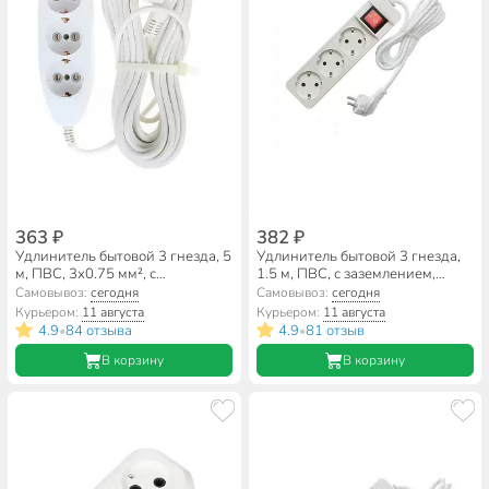
363 ₽
382 ₽
Удлинитель бытовой 3 гнезда, 5
Удлинитель бытовой 3 гнезда,
м, ПВС, 3х0.75 мм², с
1.5 м, ПВС, с заземлением,
заземлением, 16 А, Jett, PC-3,
выключатель, 2200 Вт, Союз,
Самовывоз:
сегодня
Самовывоз:
сегодня
155-635
481S-7301
Курьером:
11 августа
Курьером:
11 августа
4.9
84 отзыва
4.9
81 отзыв
•
•
В корзину
В корзину