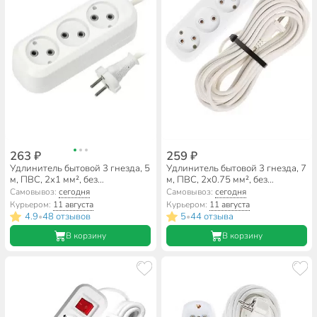
263 ₽
259 ₽
Удлинитель бытовой 3 гнезда, 5
Удлинитель бытовой 3 гнезда, 7
м, ПВС, 2х1 мм², без
м, ПВС, 2х0.75 мм², без
заземления, Smartbuy, SBE-10-
заземления, 10 А, Jett, РС-3,
Самовывоз:
сегодня
Самовывоз:
сегодня
3-05-N
155-207
Курьером:
11 августа
Курьером:
11 августа
4.9
48 отзывов
5
44 отзыва
•
•
В корзину
В корзину