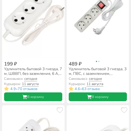
199 ₽
489 ₽
Удлинитель бытовой 3 гнезда, 7
Удлинитель бытовой 3 гнезда, 3
м, ШВВП, без заземления, 6 А,
м, ПВС, с заземлением,
Обиход, РС-3, 150-507
выключатель, 2200 Вт, Союз,
Самовывоз:
сегодня
Самовывоз:
сегодня
481S-7303
Курьером:
11 августа
Курьером:
11 августа
4.9
70 отзывов
4.6
63 отзыва
•
•
В корзину
В корзину