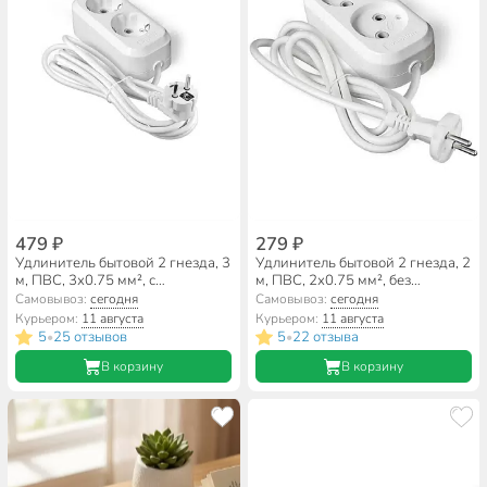
479 ₽
279 ₽
Удлинитель бытовой 2 гнезда, 3
Удлинитель бытовой 2 гнезда, 2
м, ПВС, 3х0.75 мм², с
м, ПВС, 2х0.75 мм², без
заземлением, UNIVersal, У10,
заземления, UNIVersal, У6,
Самовывоз:
сегодня
Самовывоз:
сегодня
553-03
011М-02
Курьером:
11 августа
Курьером:
11 августа
5
25 отзывов
5
22 отзыва
•
•
В корзину
В корзину