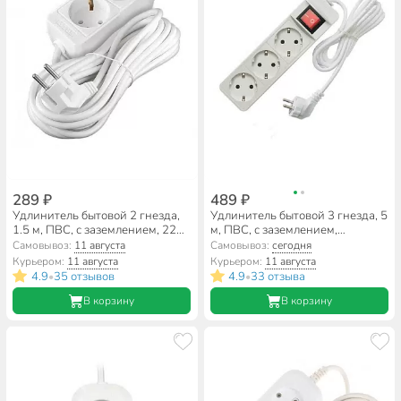
289 ₽
489 ₽
Удлинитель бытовой 2 гнезда,
Удлинитель бытовой 3 гнезда, 5
1.5 м, ПВС, с заземлением, 2200
м, ПВС, с заземлением,
Вт, Союз, 481S-9201
выключатель, 2200 Вт, Союз,
Самовывоз:
11 августа
Самовывоз:
сегодня
481S-7305
Курьером:
11 августа
Курьером:
11 августа
4.9
35 отзывов
4.9
33 отзыва
•
•
В корзину
В корзину