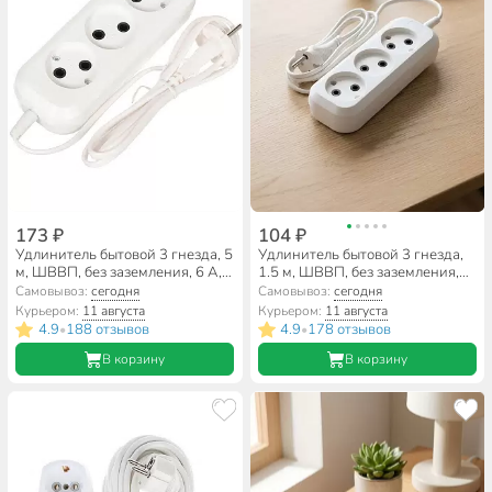
173 ₽
104 ₽
Удлинитель бытовой 3 гнезда, 5
Удлинитель бытовой 3 гнезда,
м, ШВВП, без заземления, 6 А,
1.5 м, ШВВП, без заземления,
Обиход, РС-3, 150-505
Jett, Обиход РС-3, 150-501
Самовывоз:
сегодня
Самовывоз:
сегодня
Курьером:
11 августа
Курьером:
11 августа
4.9
188 отзывов
4.9
178 отзывов
•
•
В корзину
В корзину