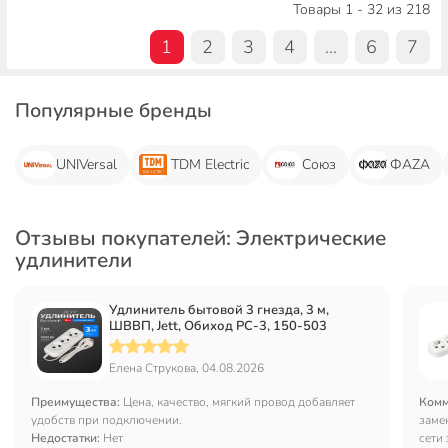
Товары 1 - 32 из 218
1
2
3
4
...
6
7
Популярные бренды
UNIVersal
TDM Electric
Союз
ФАZА
Отзывы покупателей: Электрические
удлинители
Удлинитель бытовой 3 гнезда, 3 м,
ШВВП, Jett, Обиход РС-3, 150-503
Елена Струкова, 04.08.2026
Преимущества:
Цена, качество, мягкий провод добавляет
Комм
удобств при подключении.
заме
Недостатки:
Нет
сети