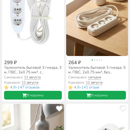
299 ₽
264 ₽
Удлинитель бытовой 3 гнезда, 3
Удлинитель бытовой 3 гнезда, 5
м, ПВС, 3х0.75 мм², с
м, ПВС, 2х0.75 мм², без
заземлением, 16 А, Jett, PC-3,
заземления, 10 А, Jett, PC-3,
Самовывоз:
11 августа
Самовывоз:
сегодня
155-633
155-205
Курьером:
11 августа
Курьером:
11 августа
4.9
147 отзывов
4.9
141 отзыв
•
•
В корзину
В корзину