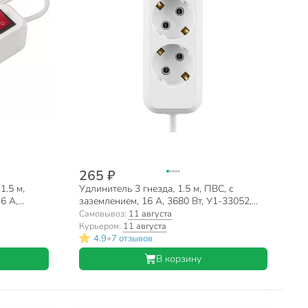
265 ₽
1.5 м,
Удлинитель 3 гнезда, 1.5 м, ПВС, с
6 А,
заземлением, 16 А, 3680 Вт, У1-33052,
Lighting
белый, TDM Electric, SQ1303-14
Самовывоз:
11 августа
Курьером:
11 августа
•
4.9
7 отзывов
В корзину