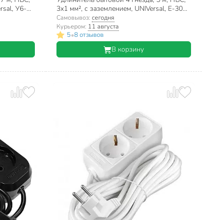
rsal, У6-
3х1 мм², с заземлением, UNIVersal, Е-304,
9631982
Самовывоз:
сегодня
Курьером:
11 августа
•
5
8 отзывов
В корзину