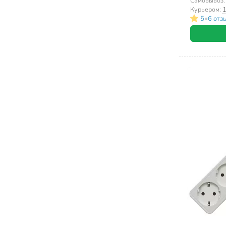
Самовывоз
Курьером:
1
•
5
6 отз