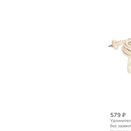
579 ₽
Удлинитель
без заземл