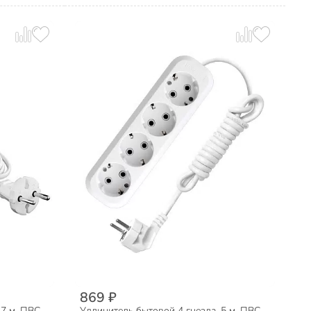
869 ₽
7 м, ПВС,
Удлинитель бытовой 4 гнезда, 5 м, ПВС,