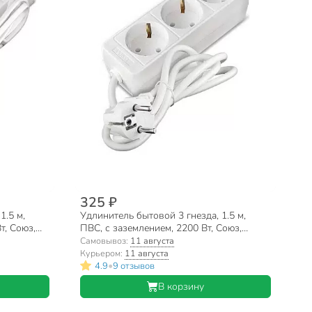
325 ₽
1.5 м,
Удлинитель бытовой 3 гнезда, 1.5 м,
т, Союз,
ПВС, с заземлением, 2200 Вт, Союз,
481S-9301
Самовывоз:
11 августа
Курьером:
11 августа
•
4.9
9 отзывов
В корзину