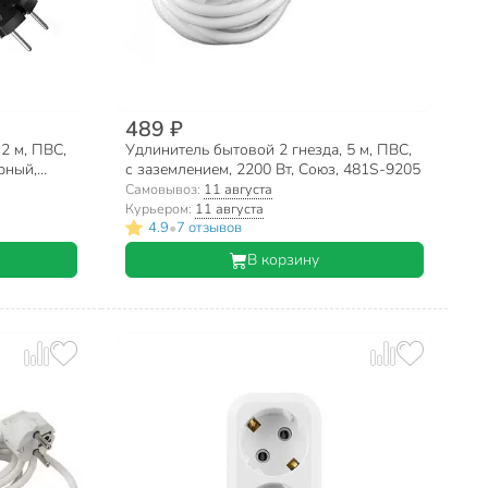
489 ₽
2 м, ПВС,
Удлинитель бытовой 2 гнезда, 5 м, ПВС,
ерный,
с заземлением, 2200 Вт, Союз, 481S-9205
03
Самовывоз:
11 августа
Курьером:
11 августа
•
4.9
7 отзывов
В корзину