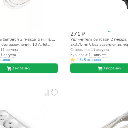
271 ₽
 бытовой 2 гнезда, 5 м, ПВС,
Удлинитель бытовой 2 гнезда, 
 без заземления, 10 А, Jett,
2х0.75 мм², без заземления, ч
-105
UNIVersal, Премиум, Е-202, 21
:
11 августа
Самовывоз:
11 августа
1 августа
Курьером:
11 августа
•
тзывов
4.8
8 отзывов
В корзину
В корзину