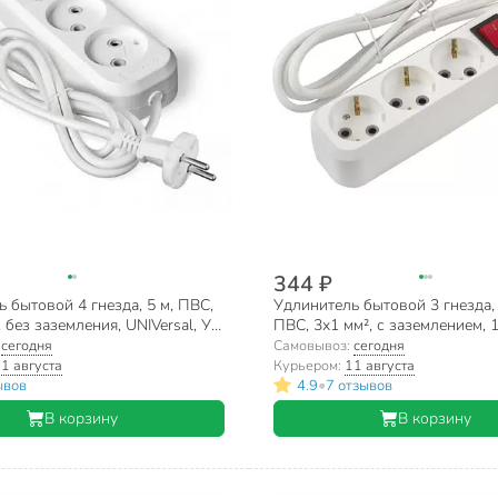
344 ₽
 бытовой 4 гнезда, 5 м, ПВС,
Удлинитель бытовой 3 гнезда, 
 без заземления, UNIVersal, У6,
ПВС, 3х1 мм², с заземлением, 1
выключатель, 3500 Вт, General 
:
сегодня
Самовывоз:
сегодня
Systems, 470102
1 августа
Курьером:
11 августа
•
ывов
4.9
7 отзывов
В корзину
В корзину