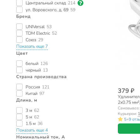
Центральный склад
214
ул. Воровского, д. 69
59
Бренд
UNIVersal
53
TDM Electric
52
Союз
29
Показать еще 7
Цвет
белый
126
черный
13
Страна производства
Россия
121
379 ₽
Китай
97
Удлинитель
Длина, м
2х0.75 мм²,
766М-03
Самовывоз
3 м
62
Курьером:
1
5 м
62
•
5
9 отз
1.5 м
36
Показать еще 4
Номинальный ток, А