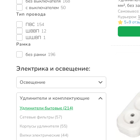
без выключателя
168
мм², без з
с выключателем
50
ФАZА, УДП
Самовывоз
Тип провода
Курьером:
1
•
5
9 отз
ПВС
154
ШВВП
12
ШШВП
1
Рамка
без рамки
196
Электрика и освещение:
Освещение
Лампы светодиодные (333)
Удлинители и комплектующие
Светильники настенные и потолочные
(199)
Удлинители бытовые (214)
Светильники настольные и напольные (88)
Сетевые фильтры (57)
Фонари (50)
Корпусы удлинителя (55)
Светильники встраиваемые (49)
Вилки электрические (44)