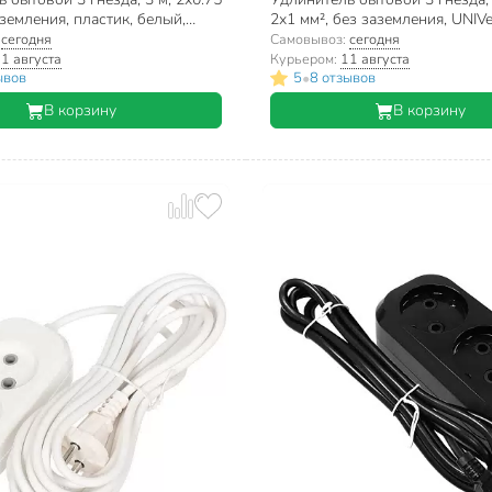
аземления, пластик, белый,
2х1 мм², без заземления, UNIVe
-3-300, 1043061
639 M
:
сегодня
Самовывоз:
сегодня
1 августа
Курьером:
11 августа
•
ывов
5
8 отзывов
В корзину
В корзину