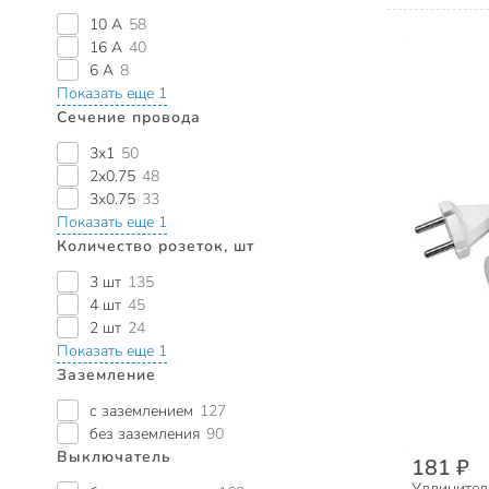
10 А
58
16 А
40
6 А
8
Показать еще 1
Сечение провода
3х1
50
2х0.75
48
3х0.75
33
Показать еще 1
Количество розеток, шт
3 шт
135
4 шт
45
2 шт
24
Показать еще 1
Заземление
с заземлением
127
без заземления
90
Выключатель
181 ₽
Удлинитель