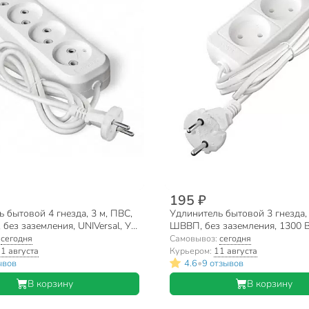
195 ₽
 бытовой 4 гнезда, 3 м, ПВС,
Удлинитель бытовой 3 гнезда, 
 без заземления, UNIVersal, У6,
ШВВП, без заземления, 1300 В
481S-0301
:
сегодня
Самовывоз:
сегодня
1 августа
Курьером:
11 августа
•
ывов
4.6
9 отзывов
В корзину
В корзину