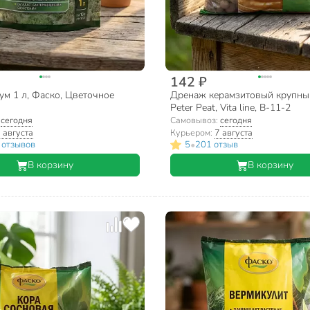
142 ₽
ум 1 л, Фаско, Цветочное
Дренаж керамзитовый крупный
Peter Peat, Vita line, В-11-2
:
сегодня
Самовывоз:
сегодня
 августа
Курьером:
7 августа
•
 отзывов
5
201 отзыв
В корзину
В корзину