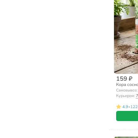
159 ₽
Кора сосно
Самовывоз
Курьером:
7
•
4.9
122