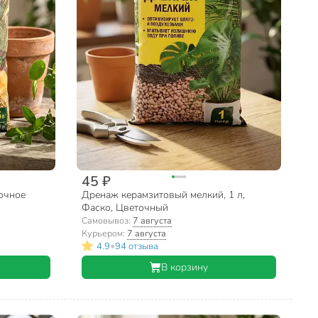
45 ₽
точное
Дренаж керамзитовый мелкий, 1 л,
Фаско, Цветочный
Самовывоз:
7 августа
Курьером:
7 августа
•
4.9
94 отзыва
В корзину