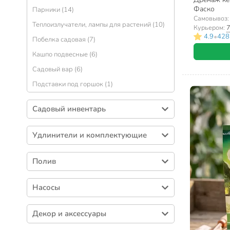
Фаско
Парники (14)
Самовывоз
Теплоизлучатели, лампы для растений (10)
Курьером:
7
•
4.9
428
Побелка садовая (7)
Кашпо подвесные (6)
Садовый вар (6)
Подставки под горшок (1)
Садовый инвентарь
Стремянки, лестницы (96)
Удлинители и комплектующие
Перчатки, рукавицы (92)
Удлинители садовые (33)
Колеса, камеры для тачки (85)
Полив
Секаторы (81)
Разбрызгиватели (90)
Грабли (74)
Насосы
Фитинг поливочный (78)
Опрыскиватели и аксессуары (73)
Аксессуары для насосов (85)
Шланги поливочные (57)
Декор и аксессуары
Бочки, канистры (60)
Вибрационные насосы (33)
Наборы для полива (43)
Средства для биотуалетов (48)
Ограждения (62)