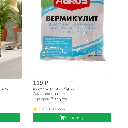
119 ₽
2 л,
Вермикулит 2 л, Agros
Самовывоз:
сегодня
Курьером:
7 августа
•
5
518 отзывов
В корзину