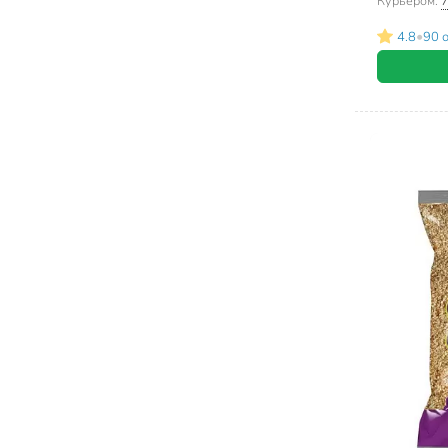
Курьером:
7
•
4.8
90 