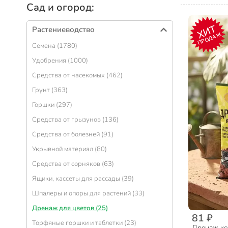
Сад и огород:
ХИТ
Растениеводство
ПРОДАЖ
Семена (1780)
Удобрения (1000)
Средства от насекомых (462)
Грунт (363)
Горшки (297)
Средства от грызунов (136)
Средства от болезней (91)
Укрывной материал (80)
Средства от сорняков (63)
Ящики, кассеты для рассады (39)
Шпалеры и опоры для растений (33)
Дренаж для цветов (25)
81 ₽
Торфяные горшки и таблетки (23)
Дренаж ке