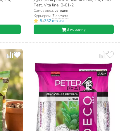
Peat, Vita line, В-01-2
Самовывоз:
сегодня
Курьером:
7 августа
•
5
332 отзыва
В корзину