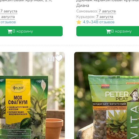
Диана
:
7 августа
Самовывоз:
7 августа
 августа
Курьером:
7 августа
•
 отзывов
4.9
348 отзывов
В корзину
В корзину