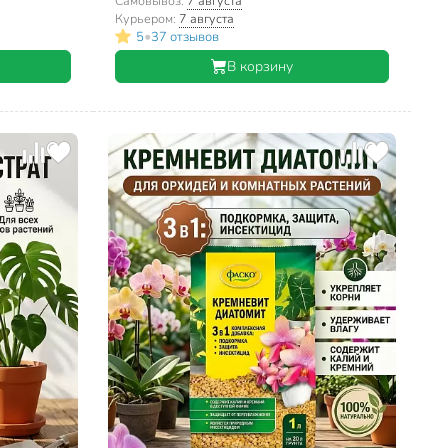
Самовывоз:
7 августа
Курьером:
7 августа
•
5
37 отзывов
В корзину