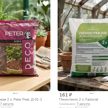
161 ₽
вая 2 л, Peter Peat, Д-01-2
Пеностекло 2 л, Factorial
:
7 августа
Самовывоз:
7 августа