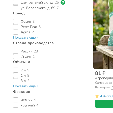
Центральный склад
25
ул. Воровского, д. 69
7
Бренд
Фаско
8
Peter Peat
6
Agros
2
Показать еще 7
Страна производства
Россия
23
Индия
2
Объем, л
2 л
9
81 ₽
1 л
8
Агроперлит
3 л
2
Самовывоз
Показать еще 1
Курьером:
7
Фракция
•
4.9
663
мелкий
5
крупный
4