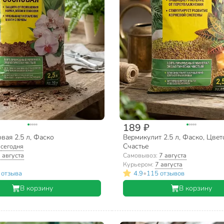
189 ₽
вая 2.5 л, Фаско
Вермикулит 2.5 л, Фаско, Цве
Счастье
:
сегодня
 августа
Самовывоз:
7 августа
Курьером:
7 августа
•
 отзыва
4.9
115 отзывов
В корзину
В корзину