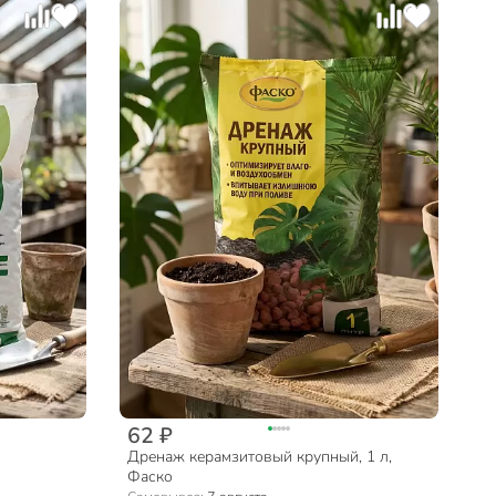
62 ₽
Дренаж керамзитовый крупный, 1 л,
Фаско