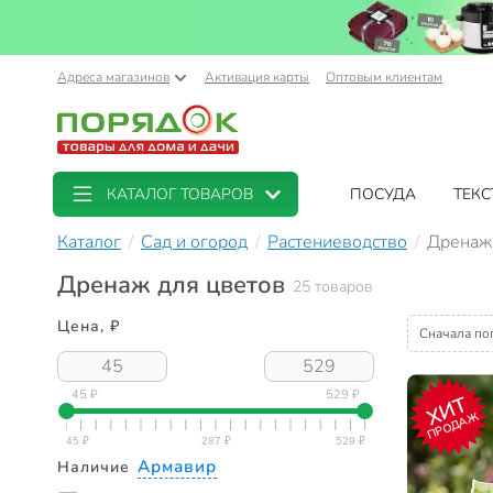
Адреса магазинов
Активация карты
Оптовым клиентам
КАТАЛОГ ТОВАРОВ
ПОСУДА
ТЕКС
Каталог
Сад и огород
Растениеводство
Дренаж 
Дренаж для цветов
25 товаров
Цена, ₽
Сначала по
45 ₽
529 ₽
ХИТ
ПРОДАЖ
Армавир
Наличие