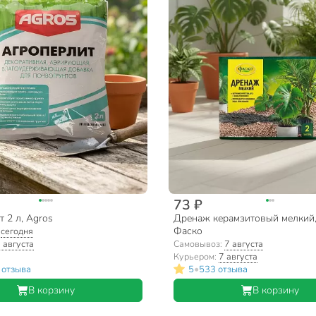
73 ₽
 2 л, Agros
Дренаж керамзитовый мелкий, 
Фаско
:
сегодня
 августа
Самовывоз:
7 августа
Курьером:
7 августа
•
 отзыва
5
533 отзыва
В корзину
В корзину