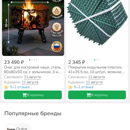
23 490 ₽
2 345 ₽
Очаг для костровой чаши, сталь,
Покрытие модульное пластик,
80х80х50 см, с зольником, 3 мм,
41х35.5 см, 10 шт/уп, зеленое,
Лев
Шестигранник, ДС.071675
Самовывоз:
11 августа
Самовывоз:
11 августа
Курьером:
11 августа
Курьером:
11 августа
5
2 отзыва
5
2 отзыва
•
•
В корзину
В корзину
Популярные бренды
Gratar