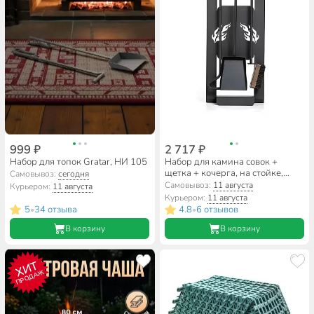
999 ₽
2 717 ₽
Набор для топок Gratar, НИ 105
Набор для камина совок +
щетка + кочерга, на стойке,
Самовывоз:
сегодня
Gratar, КН 0-1
Самовывоз:
11 августа
Курьером:
11 августа
Курьером:
11 августа
5
34 отзыва
4.8
6 отзывов
•
•
В корзину
В корзину
ХИТ
ПРОДАЖ