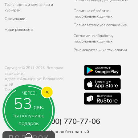
Транспортным компаниям и
курьерам
Политика обработки
персональных данных
О компании
Пользовательское соглашение
Наши реквизиты
Согласие на обработку
персональных данных
Рекомендательные технологии
Copyright © 2011-2026. Все права
защищены.
Адрес: г. Армавир, ул. Воровского,
д. 69
Телефон:
8 (800) 770-77-06
ЧЕРЕЗ
Почта:
sales@poryadok.ru
53
сек.
ты получишь
8 (800) 770-77-06
подарок
Звонок бесплатный
ПОДАРОК