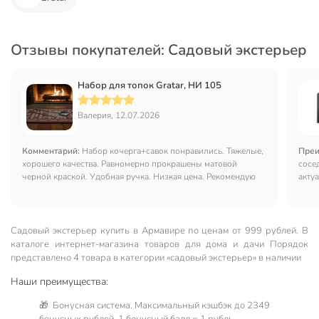
Отзывы покупателей: Садовый экстерьер
Набор для топок Gratar, НИ 105
Валерия, 12.07.2026
Комментарий:
Набор кочерга+савок понравились. Тяжелые,
Преи
хорошего качества. Равномерно прокрашены матовой
сосед
черной краской. Удобная ручка. Низкая цена. Рекомендую
акту
Садовый экстерьер купить в Армавире по ценам от 999 рублей. В
каталоге интернет-магазина товаров для дома и дачи Порядок
представлено 4 товара в категории «садовый экстерьер» в наличии
Наши преимущества:
🎁 Бонусная система. Максимальный кэшбэк до 2349
бонусных рублей, 1 бонусный балл = 1 рубль.