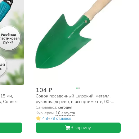
104 ₽
15 мм,
Совок посадочный широкий, металл,
y, Connect
рукоятка дерево, в ассортименте, 00-
00000529
Самовывоз:
сегодня
Курьером:
10 августа
•
4.8
79 отзывов
В корзину