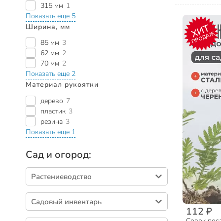
315 мм
1
Показать еще 5
Ширина, мм
ХИТ
ПРОДАЖ
85 мм
3
62 мм
2
70 мм
2
Показать еще 2
Материал рукоятки
дерево
7
пластик
3
резина
3
Показать еще 1
Сад и огород:
Растениеводство
Семена (1774)
Садовый инвентарь
Удобрения (988)
112 ₽
Стремянки, лестницы (91)
Совок пос
Средства от насекомых (459)