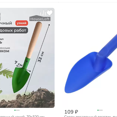
109 ₽
адочный узкий, 70х320 мм,
Совок посадочный пластик, ру