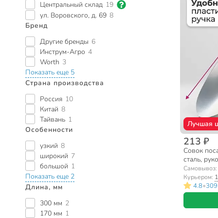
Центральный склад
19
ул. Воровского, д. 69
8
Бренд
Другие бренды
6
Инструм-Агро
4
Worth
3
Показать еще 5
Страна производства
Россия
10
Китай
8
Тайвань
1
Лучшая 
Особенности
213 ₽
узкий
8
Совок пос
широкий
7
сталь, рук
большой
1
Самовывоз
Показать еще 2
Курьером:
1
•
4.8
309
Длина, мм
300 мм
2
170 мм
1