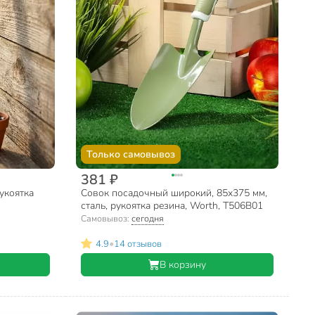
Только самовывоз
381 ₽
укоятка
Совок посадочный широкий, 85х375 мм,
сталь, рукоятка резина, Worth, T506B01
Самовывоз:
сегодня
•
4.9
14 отзывов
В корзину