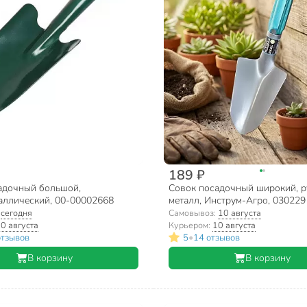
189 ₽
адочный большой,
Совок посадочный широкий, р
аллический, 00-00002668
металл, Инструм-Агро, 030229
:
сегодня
Самовывоз:
10 августа
0 августа
Курьером:
10 августа
•
отзывов
5
14 отзывов
В корзину
В корзину