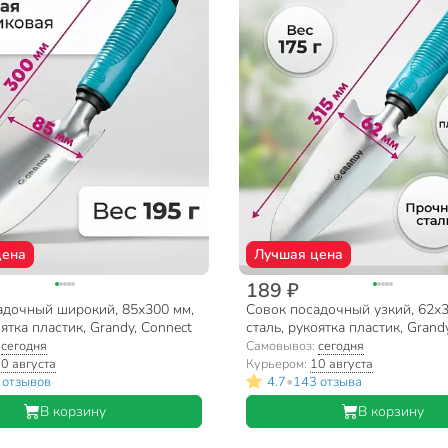
цена
Лучшая цена
189 ₽
адочный широкий, 85х300 мм,
Совок посадочный узкий, 62х3
оятка пластик, Grandy, Connect
сталь, рукоятка пластик, Grand
:
сегодня
Самовывоз:
сегодня
0 августа
Курьером:
10 августа
•
 отзывов
4.7
143 отзыва
В корзину
В корзину