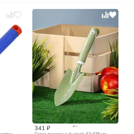
341 ₽
коятка
Совок посадочный узкий, 62х335 мм,