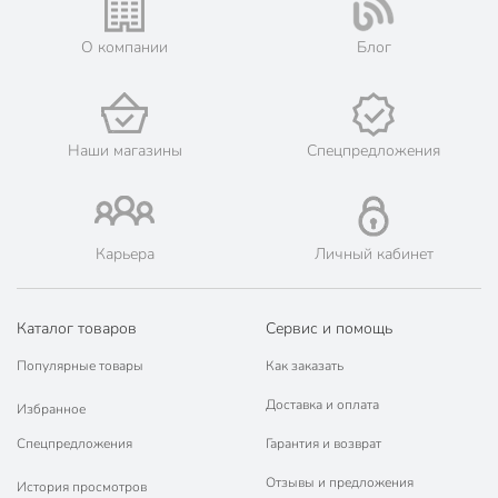
Мы предлагаем бесплатную курьерскую доставку для товара
«кресла-качалки» при заказе от 3000 рублей в такие города,
О компании
Блог
как: Новокубанск, Усть-Лабинск, Курганинск, Лабинск,
Кропоткин, Гулькевичи.
💳 Оплата: онлайн на сайте интернет-гипермаркета или
наличными при получении.
Наши магазины
Спецпредложения
🛍 Скидки, акции, распродажи каждый день!
📜 Только оригинальная продукция. Интернет-гипермаркет
Порядок - официальный представитель ведущих мировых
марок.
Карьера
Личный кабинет
Каталог товаров
Сервис и помощь
Популярные товары
Как заказать
Доставка и оплата
Избранное
Спецпредложения
Гарантия и возврат
Отзывы и предложения
История просмотров