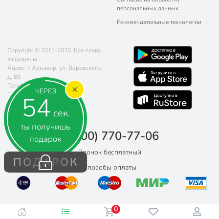
персональных данных
Рекомендательные технологии
Copyright © 2011-2026. Все права
защищены.
Адрес: г. Армавир, ул. Воровского,
д. 69
Телефон:
8 (800) 770-77-06
ЧЕРЕЗ
Почта:
sales@poryadok.ru
54
сек.
ты получишь
8 (800) 770-77-06
подарок
Звонок бесплатный
ПОДАРОК
Способы оплаты
0