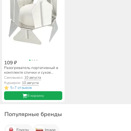
109 ₽
Разогреватель портативный в
комплекте спички и сухое
горючее, Image
Самовывоз:
10 августа
Курьером:
10 августа
5
7 отзывов
•
В корзину
Популярные бренды
Energy
Image