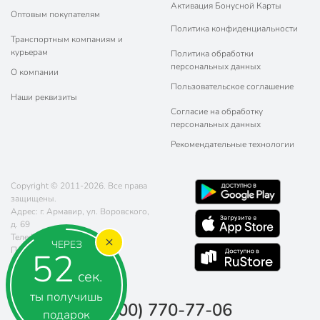
Активация Бонусной Карты
Оптовым покупателям
Политика конфиденциальности
Транспортным компаниям и
курьерам
Политика обработки
персональных данных
О компании
Пользовательское соглашение
Наши реквизиты
Согласие на обработку
персональных данных
Рекомендательные технологии
Copyright © 2011-2026. Все права
защищены.
Адрес: г. Армавир, ул. Воровского,
д. 69
Телефон:
8 (800) 770-77-06
ЧЕРЕЗ
Почта:
sales@poryadok.ru
52
сек.
ты получишь
8 (800) 770-77-06
подарок