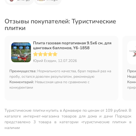
Отзывы покупателей: Туристические
плитки
Плита газовая портативная 9.5х6 см, для
цанговых баллонов, Y6-1858
Юрий Еседин, 12.07.2026
Преимущества:
Нормального качества, брал первый раз на
Преи
пробу, остался доволен результатом, рекомендую
Недо
Комментарий:
Невысокая цена по сравнению с
Комм
конкурентами
прир
Туристические плитки купить в Армавире по ценам от 109 рублей. В
каталоге интернет-магазина товаров для дома и дачи Порядок
представлено 3 товара в категории «туристические плитки» в
наличии