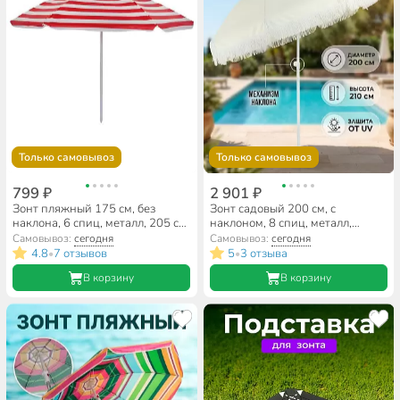
Только самовывоз
Только самовывоз
799 ₽
2 901 ₽
Зонт пляжный 175 см, без
Зонт садовый 200 см, с
наклона, 6 спиц, металл, 205 см,
наклоном, 8 спиц, металл,
Ecos, BU-68, 999368
Белый с кисточками, XL11009
Самовывоз:
сегодня
Самовывоз:
сегодня
4.8
7 отзывов
5
3 отзыва
•
•
В корзину
В корзину