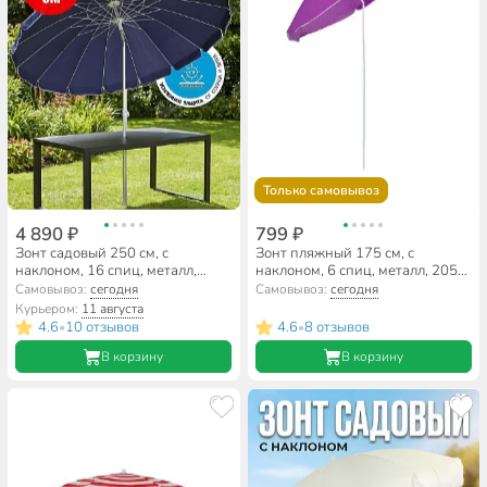
Только самовывоз
4 890 ₽
799 ₽
Зонт садовый 250 см, с
Зонт пляжный 175 см, с
наклоном, 16 спиц, металл,
наклоном, 6 спиц, металл, 205
LG5801
см, Ecos, BU-70, 999370
Самовывоз:
сегодня
Самовывоз:
сегодня
Курьером:
11 августа
4.6
10 отзывов
4.6
8 отзывов
•
•
В корзину
В корзину