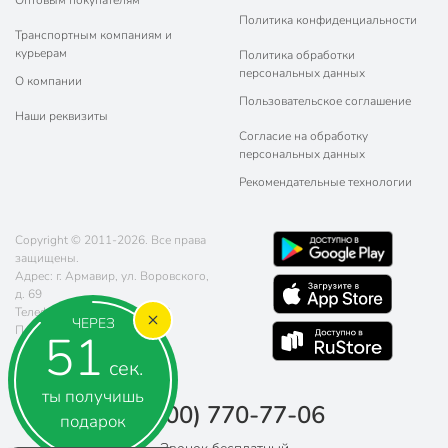
Оптовым покупателям
Политика конфиденциальности
Транспортным компаниям и
курьерам
Политика обработки
персональных данных
О компании
Пользовательское соглашение
Наши реквизиты
Согласие на обработку
персональных данных
Рекомендательные технологии
Copyright © 2011-2026. Все права
защищены.
Адрес: г. Армавир, ул. Воровского,
д. 69
Телефон:
8 (800) 770-77-06
ЧЕРЕЗ
Почта:
sales@poryadok.ru
51
сек.
ты получишь
8 (800) 770-77-06
подарок