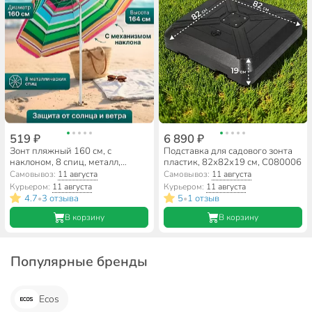
519 ₽
6 890 ₽
Зонт пляжный 160 см, с
Подставка для садового зонта
наклоном, 8 спиц, металл,
пластик, 82х82х19 см, C080006
Полосы, LG02/4
Самовывоз:
11 августа
Самовывоз:
11 августа
Курьером:
11 августа
Курьером:
11 августа
4.7
3 отзыва
5
1 отзыв
•
•
В корзину
В корзину
Популярные бренды
Ecos