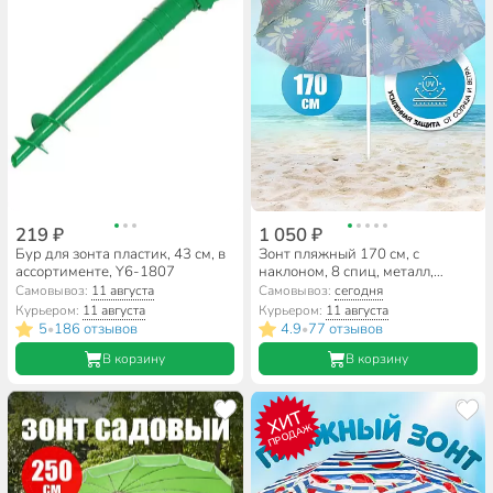
219 ₽
1 050 ₽
Бур для зонта пластик, 43 см, в
Зонт пляжный 170 см, с
ассортименте, Y6-1807
наклоном, 8 спиц, металл,
Премиум, Y9-018
Самовывоз:
11 августа
Самовывоз:
сегодня
Курьером:
11 августа
Курьером:
11 августа
5
186 отзывов
4.9
77 отзывов
•
•
В корзину
В корзину
ХИТ
ПРОДАЖ