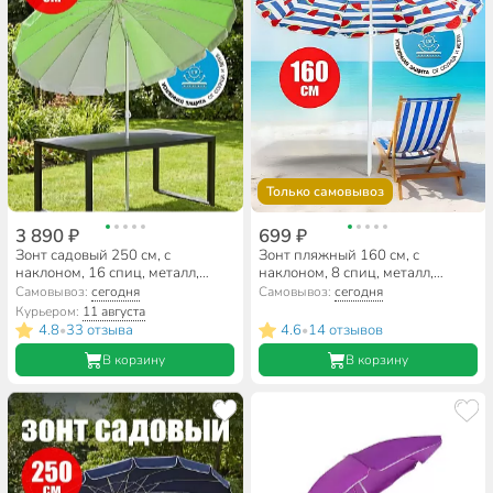
Только самовывоз
3 890 ₽
699 ₽
Зонт садовый 250 см, с
Зонт пляжный 160 см, с
наклоном, 16 спиц, металл,
наклоном, 8 спиц, металл,
LG5803
LG02/3
Самовывоз:
сегодня
Самовывоз:
сегодня
Курьером:
11 августа
4.8
33 отзыва
4.6
14 отзывов
•
•
В корзину
В корзину