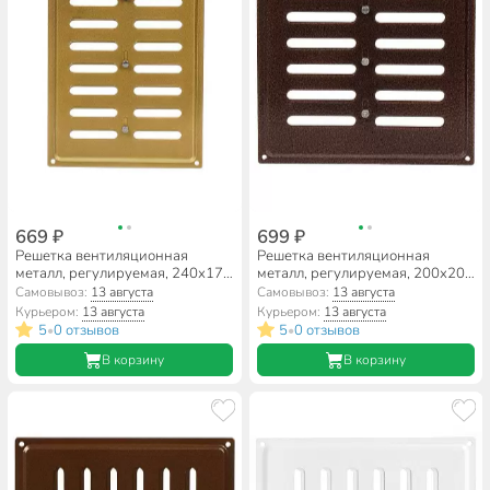
669 ₽
699 ₽
Решетка вентиляционная
Решетка вентиляционная
металл, регулируемая, 240х170
металл, регулируемая, 200х200
мм, золотая, Event, 170х240ВРР
мм, медь, Event, 200х200ВРР
Самовывоз:
13 августа
Самовывоз:
13 августа
Курьером:
13 августа
Курьером:
13 августа
5
0 отзывов
5
0 отзывов
•
•
В корзину
В корзину