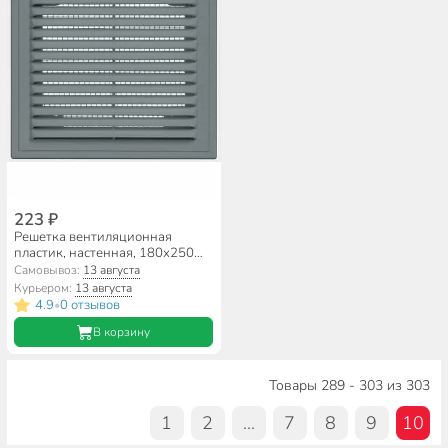
223 ₽
Решетка вентиляционная
пластик, настенная, 180х250
мм, с сеткой, графит, Viento,
Самовывоз:
13 августа
1825ВР
Курьером:
13 августа
4.9
0 отзывов
•
В корзину
Товары 289 - 303 из 303
1
2
...
7
8
9
10