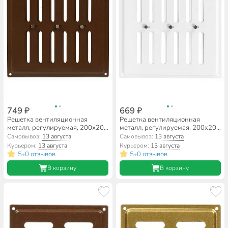
749 ₽
669 ₽
Решетка вентиляционная
Решетка вентиляционная
металл, регулируемая, 200х200
металл, регулируемая, 200х200
мм, коричневая, Event,
мм, белая, Event, 200х200ВРР
Самовывоз:
13 августа
Самовывоз:
13 августа
200х200ВРР
Курьером:
13 августа
Курьером:
13 августа
5
0 отзывов
5
0 отзывов
•
•
В корзину
В корзину