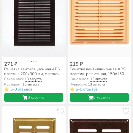
271 ₽
219 ₽
Решетка вентиляционная ABS
Решетка вентиляционная ABS
пластик, 200х300 мм, с сеткой,
пластик, разъемная, 150х150
коричневая, Event, 2030С
мм, с сеткой, бежевая, Event,
Самовывоз:
13 августа
Самовывоз:
13 августа
1515Р
Курьером:
13 августа
Курьером:
13 августа
5
0 отзывов
5
0 отзывов
•
•
В корзину
В корзину