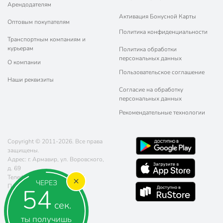
Арендодателям
Активация Бонусной Карты
Оптовым покупателям
Политика конфиденциальности
Транспортным компаниям и
курьерам
Политика обработки
персональных данных
О компании
Пользовательское соглашение
Наши реквизиты
Согласие на обработку
персональных данных
Рекомендательные технологии
Copyright © 2011-2026. Все права
защищены.
Адрес: г. Армавир, ул. Воровского,
д. 69
Телефон:
8 (800) 770-77-06
ЧЕРЕЗ
Почта:
sales@poryadok.ru
53
сек.
ты получишь