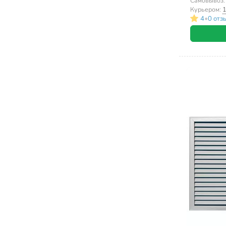
Event, МД
Самовывоз
Курьером:
1
•
4
0 отз