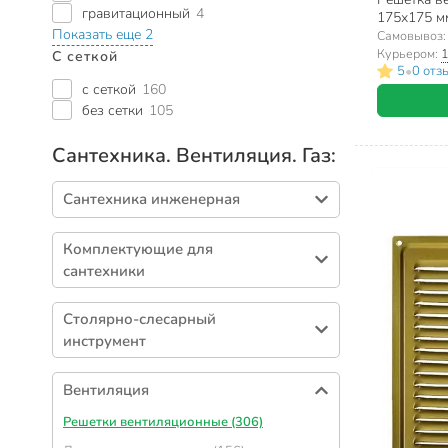
гравитационный
4
175х175 мм
Показать еще 2
Самовывоз
Курьером:
1
С сеткой
•
5
0 отз
с сеткой
160
без сетки
105
Сантехника. Вентиляция. Газ:
Сантехника инженерная
Резьбовой фитинг (721)
Комплектующие для
Арматура запорная (372)
сантехники
Полипропилен (303)
Сифоны (366)
Полиэтилен низкого давления (253)
Столярно-слесарный
Подводка для воды (338)
инструмент
Канализация (244)
Комплектующие для смесителей (268)
Тросы сантехнические (39)
Канализационные трубы (122)
Уплотнительные материалы (258)
Вентиляция
Теплый пол (64)
Комплектующие для радиатора (234)
Решетки вентиляционные (306)
Полипропиленовые трубы (64)
Арматура для бачка (99)