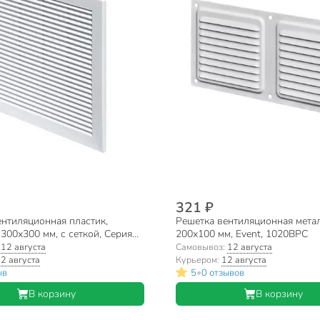
321 ₽
ентиляционная пластик,
Решетка вентиляционная метал
 300х300 мм, с сеткой, Серия
200х100 мм, Event, 1020ВРС
, Viento, 3030TRU
:
12 августа
Самовывоз:
12 августа
2 августа
Курьером:
12 августа
•
ыв
5
0 отзывов
В корзину
В корзину