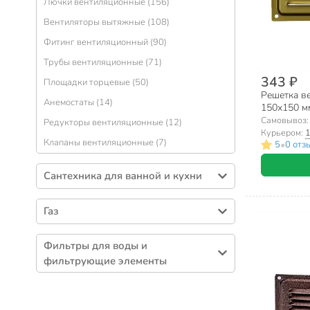
Лючки вентиляционные (156)
Металлопластик (49)
Крепления для сантехники (33)
Вентиляторы вытяжные (108)
Радиаторы (44)
Бордюрные ленты (13)
Фитинг вентиляционный (90)
Расширительные баки (14)
Трубы вентиляционные (71)
Предохранительная арматура (13)
343 ₽
Площадки торцевые (50)
Счетчики воды (10)
Решетка в
Анемостаты (14)
150х150 мм
Самовывоз
Редукторы вентиляционные (12)
Курьером:
1
Клапаны вентиляционные (7)
•
5
0 отз
Сантехника для ванной и кухни
Смесители (558)
Газ
Раковины, мойки (68)
Подводка для газа (109)
Полотенцесушители (32)
Фильтры для воды и
Запорная арматура для газа (41)
Рукомойники (14)
фильтрующие элементы
Счетчики для газа (3)
Унитазы, писсуары, биде (5)
Картриджи для фильтров (43)
Сменные картриджи для фильтров-