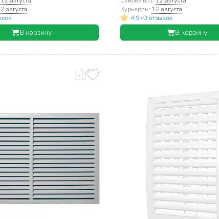
3232Р
Event, МД2727Р
:
12 августа
Самовывоз:
12 августа
2 августа
Курьером:
12 августа
•
ывов
4.9
0 отзывов
В корзину
В корзину