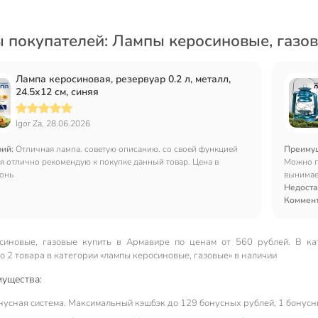
 покупателей: Лампы керосиновые, газо
Лампа керосиновая, резервуар 0.2 л, металл,
24.5х12 см, синяя
Igor Za, 28.06.2026
рий:
Отличная лампа. советую описанию. со своей функцией
Преиму
я отлично рекомендую к покупке данный товар. Цена в
Можно по
гонь
вынимает
комплек
Недоста
инструк
Коммен
синовые, газовые купить в Армавире по ценам от 560 рублей. В ка
 2 товара в категории «лампы керосиновые, газовые» в наличии
ущества:
нусная система. Максимальный кэшбэк до 129 бонусных рублей, 1 бонусны