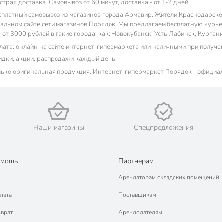
трая доставка. Самовывоз от 60 минут, доставка - от 1-2 дней.
сплатный самовывоз из магазинов города Армавир. Жители Краснодарском 
альном сайте сети магазинов Порядок. Мы предлагаем бесплатную курьер
 от 3000 рублей в такие города, как: Новокубанск, Усть-Лабинск, Курган
лата: онлайн на сайте интернет-гипермаркета или наличными при получе
идки, акции, распродажи каждый день!
лько оригинальная продукция. Интернет-гипермаркет Порядок - официа
Наши магазины
Спецпредложения
омощь
Партнерам
Арендаторам складских помещений
лата
Поставщикам
зврат
Арендодателям