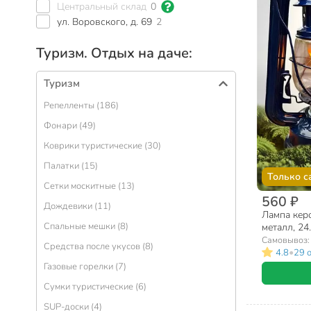
Центральный склад
0
ул. Воровского, д. 69
2
Туризм. Отдых на даче:
Туризм
Репелленты (186)
Фонари (49)
Коврики туристические (30)
Палатки (15)
Только с
Сетки москитные (13)
560 ₽
Дождевики (11)
Лампа керо
Спальные мешки (8)
металл, 24
Самовывоз
Средства после укусов (8)
•
4.8
29 
Газовые горелки (7)
Сумки туристические (6)
SUP-доски (4)