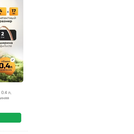
0.4 л,
синяя