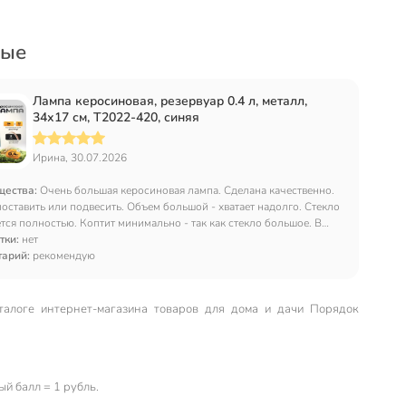
вые
Лампа керосиновая, резервуар 0.4 л, металл,
34х17 см, T2022-420, синяя
Ирина, 30.07.2026
щества:
Очень большая керосиновая лампа. Сделана качественно.
ставить или подвесить. Объем большой - хватает надолго. Стекло
ся полностью. Коптит минимально - так как стекло большое. В
те маленькая воронка для заполнения лампы. Приложена
тки:
нет
ция.
тарий:
рекомендую
талоге интернет-магазина товаров для дома и дачи Порядок
й балл = 1 рубль.