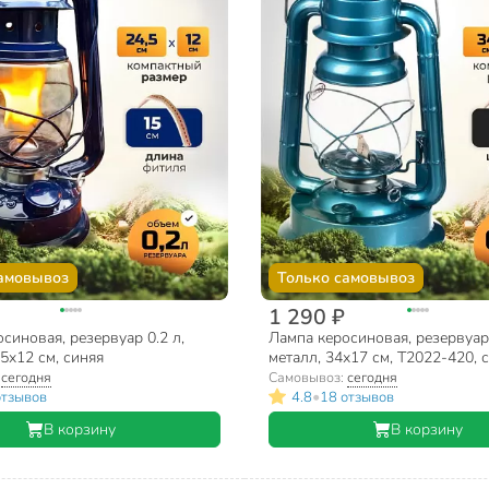
амовывоз
Только самовывоз
1 290 ₽
синовая, резервуар 0.2 л,
Лампа керосиновая, резервуар 
.5х12 см, синяя
металл, 34х17 см, T2022-420, 
:
сегодня
Самовывоз:
сегодня
•
отзывов
4.8
18 отзывов
В корзину
В корзину