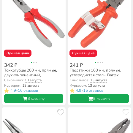
Лучшая цена
Лучшая цена
342 ₽
241 ₽
Тонкогубцы 200 мм, прямые,
Пассатижи 160 мм, прямые,
двухкомпонентный,
углеродистая сталь, Bartex,
углеродистая сталь, Bartex,
Эконом, 953036.1080
Самовывоз:
13 августа
Самовывоз:
13 августа
Стандарт, 913018
Курьером:
13 августа
Курьером:
13 августа
4.9
16 отзывов
4.9
15 отзывов
•
•
В корзину
В корзину