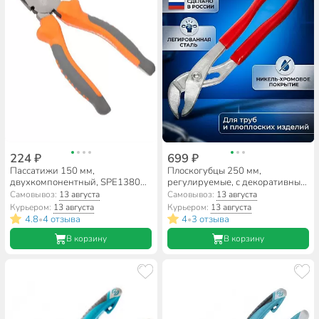
224 ₽
699 ₽
Пассатижи 150 мм,
Плоскогубцы 250 мм,
двухкомпонентный, SPE13806-
регулируемые, с декоративным
05
покрытием хром, НИЗ,
Самовывоз:
13 августа
Самовывоз:
13 августа
23602213
Курьером:
13 августа
Курьером:
13 августа
4.8
4 отзыва
4
3 отзыва
•
•
В корзину
В корзину