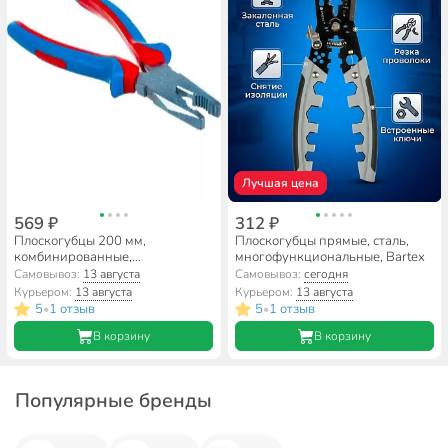
Лучшая цена
569 ₽
312 ₽
Плоскогубцы 200 мм,
Плоскогубцы прямые, сталь,
комбинированные,
многофункциональные, Bartex
двухкомпонентный, цинк, НИЗ,
Самовывоз:
13 августа
Самовывоз:
сегодня
23604215
Курьером:
13 августа
Курьером:
13 августа
5
1 отзыв
5
1 отзыв
•
•
В корзину
В корзину
Популярные бренды