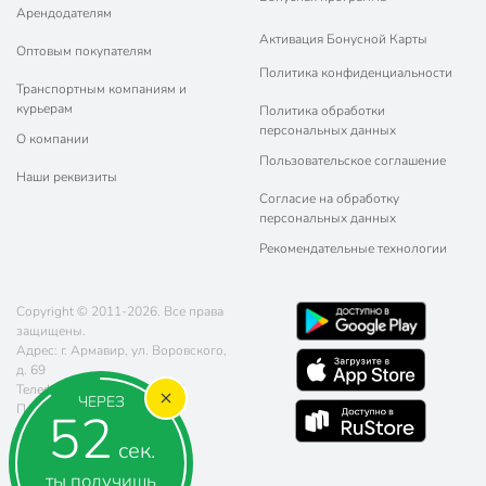
Арендодателям
Активация Бонусной Карты
Оптовым покупателям
Политика конфиденциальности
Транспортным компаниям и
курьерам
Политика обработки
персональных данных
О компании
Пользовательское соглашение
Наши реквизиты
Согласие на обработку
персональных данных
Рекомендательные технологии
Copyright © 2011-2026. Все права
защищены.
Адрес: г. Армавир, ул. Воровского,
д. 69
Телефон:
8 (800) 770-77-06
ЧЕРЕЗ
Почта:
sales@poryadok.ru
51
сек.
ты получишь