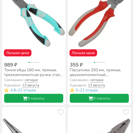
Лучшая цена
Лучшая цена
989 ₽
355 ₽
Тонкогубцы 160 мм, прямые,
Пассатижи 200 мм, прямые,
трехкомпонентная ручка, сталь,
двухкомпонентный,
Bartex, Pro Nature Эко, TFLP006
углеродистая сталь, Bartex,
Самовывоз:
сегодня
Самовывоз:
сегодня
Стандарт, 11003RB
Курьером:
13 августа
Курьером:
13 августа
4.8
22 отзыва
5
22 отзыва
•
•
В корзину
В корзину