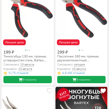
Лучшая цена
Лучшая цена
199 ₽
299 ₽
Тонкогубцы 130 мм, прямые,
Пассатижи 160 мм, прямые,
углеродистая сталь, Bartex,
двухкомпонентный,
Профи Мини, 11063
углеродистая сталь, Bartex,
Самовывоз:
13 августа
Самовывоз:
сегодня
Профи, 11021
Курьером:
13 августа
Курьером:
13 августа
5
75 отзывов
4.8
68 отзывов
•
•
В корзину
В корзину
ХИТ
ПРОДАЖ