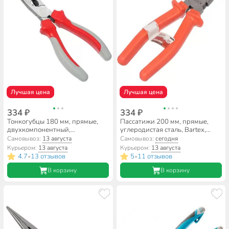
Лучшая цена
Лучшая цена
334 ₽
334 ₽
Тонкогубцы 180 мм, прямые,
Пассатижи 200 мм, прямые,
двухкомпонентный,
углеродистая сталь, Bartex,
углеродистая сталь, Bartex,
Эконом, 953038.1080
Самовывоз:
13 августа
Самовывоз:
сегодня
Стандарт, 913017
Курьером:
13 августа
Курьером:
13 августа
4.7
13 отзывов
5
11 отзывов
•
•
В корзину
В корзину