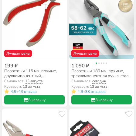
Лучшая цена
Лучшая цена
199 ₽
1 090 ₽
Пассатижи 115 мм, прямые,
Пассатижи 180 мм, прямые,
двухкомпонентный,
трехкомпонентная ручка, сталь,
углеродистая сталь, Bartex,
Bartex, Pro Nature Эко, TFCP007
Самовывоз:
13 августа
Самовывоз:
сегодня
Профи Мини, 972003
Курьером:
13 августа
Курьером:
13 августа
4.9
43 отзыва
4.9
38 отзывов
•
•
В корзину
В корзину