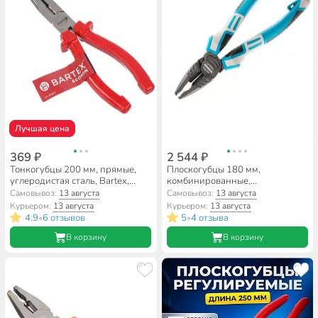
Лучшая цена
369 ₽
2 544 ₽
Тонкогубцы 200 мм, прямые,
Плоскогубцы 180 мм,
углеродистая сталь, Bartex,
комбинированные,
Эконом, 953018.1080
трехкомпонентная ручка, Gross,
Самовывоз:
13 августа
Самовывоз:
13 августа
16973
Курьером:
13 августа
Курьером:
13 августа
4.9
6 отзывов
5
4 отзыва
•
•
В корзину
В корзину