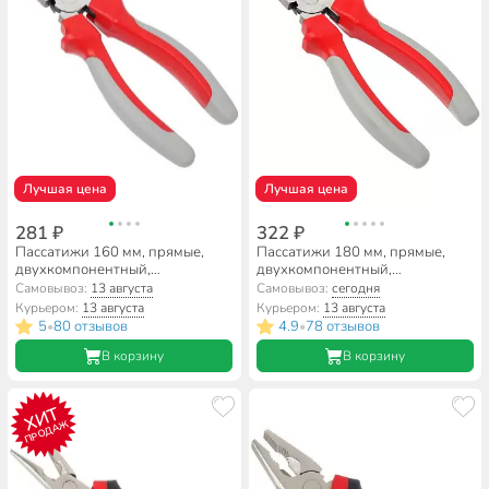
Лучшая цена
Лучшая цена
281 ₽
322 ₽
Пассатижи 160 мм, прямые,
Пассатижи 180 мм, прямые,
двухкомпонентный,
двухкомпонентный,
углеродистая сталь, Bartex,
углеродистая сталь, Bartex,
Самовывоз:
13 августа
Самовывоз:
сегодня
Стандарт, 110012
Стандарт, 110022
Курьером:
13 августа
Курьером:
13 августа
5
80 отзывов
4.9
78 отзывов
•
•
В корзину
В корзину
ХИТ
ПРОДАЖ