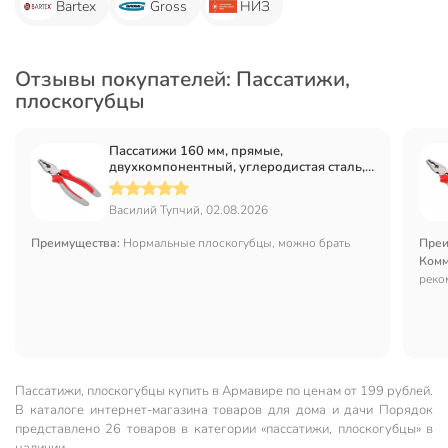
Bartex
Gross
НИЗ
Отзывы покупателей: Пассатижи,
плоскогубцы
Пассатижи 160 мм, прямые,
двухкомпонентный, углеродистая сталь,
Bartex, Стандарт, 110012
Василий Тупчий, 02.08.2026
Преимущества:
Нормальные плоскогубцы, можно брать
Преи
Комм
реко
Пассатижи, плоскогубцы купить в Армавире по ценам от 199 рублей.
В каталоге интернет-магазина товаров для дома и дачи Порядок
представлено 26 товаров в категории «пассатижи, плоскогубцы» в
наличии