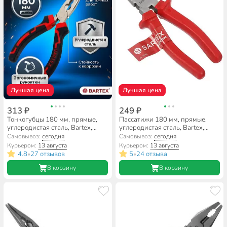
Лучшая цена
Лучшая цена
313 ₽
249 ₽
Тонкогубцы 180 мм, прямые,
Пассатижи 180 мм, прямые,
углеродистая сталь, Bartex,
углеродистая сталь, Bartex,
Профи, 909017.1222
Эконом, 953037.1080
Самовывоз:
сегодня
Самовывоз:
сегодня
Курьером:
13 августа
Курьером:
13 августа
4.8
27 отзывов
5
24 отзыва
•
•
В корзину
В корзину