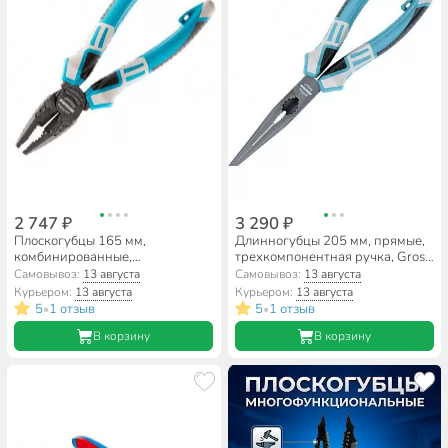
2 747 ₽
3 290 ₽
Плоскогубцы 165 мм,
Длинногубцы 205 мм, прямые,
комбинированные,
трехкомпонентная ручка, Gross,
трехкомпонентная ручка, Gross,
17171
Самовывоз:
13 августа
Самовывоз:
13 августа
16972
Курьером:
13 августа
Курьером:
13 августа
5
1 отзыв
5
1 отзыв
•
•
В корзину
В корзину