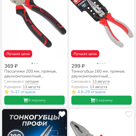
Лучшая цена
Лучшая цена
369 ₽
299 ₽
Пассатижи 200 мм, прямые,
Тонкогубцы 160 мм, прямые,
двухкомпонентный,
двухкомпонентный,
углеродистая сталь, Bartex,
углеродистая сталь, Bartex,
Самовывоз:
сегодня
Самовывоз:
13 августа
Профи, 11023
Стандарт, 913016
Курьером:
13 августа
Курьером:
13 августа
5
37 отзывов
4.8
29 отзывов
•
•
В корзину
В корзину