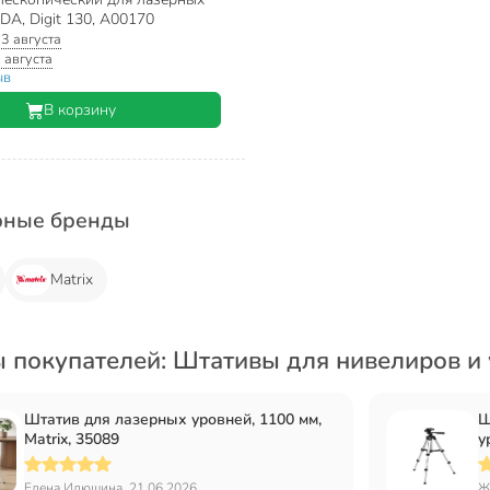
DA, Digit 130, А00170
:
3 августа
 августа
ыв
В корзину
рные бренды
Matrix
 покупателей: Штативы для нивелиров и
Штатив для лазерных уровней, 1100 мм,
Ш
Matrix, 35089
у
Елена Илюшина, 21.06.2026
Ж