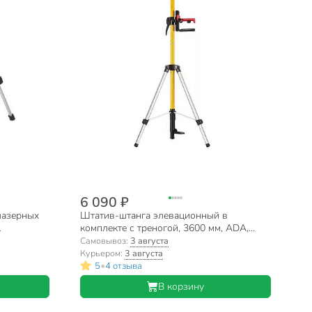
6 090 ₽
лазерных
Штатив-штанга элевационный в
1
комплекте с треногой, 3600 мм, ADA,
Silver Plus, А00556
Самовывоз:
3 августа
Курьером:
3 августа
•
5
4 отзыва
В корзину