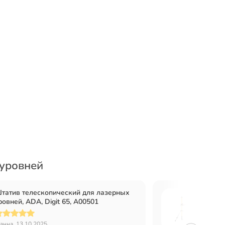
 уровней
татив телескопический для лазерных
Штати
ровней, ADA, Digit 65, А00501
с трен
А0055
анна, 13.10.2025
Галина 