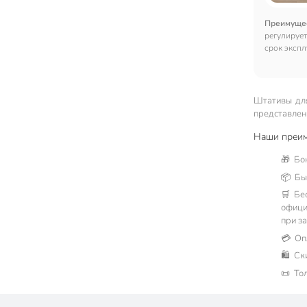
Преимуще
регулирует
срок экспл
Штативы для
представлено
Наши преим
🎁 Бо
📦 Быс
🛒 Бе
офици
при за
💳 Оп
🛍 Ск
📜 То