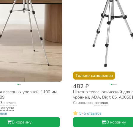
Только самовывоз
482 ₽
я лазерных уровней, 1100 мм,
Штатив телескопический для 
089
уровней, ADA, Digit 65, А0050
:
3 августа
Самовывоз:
сегодня
 августа
•
ывов
5
5 отзывов
В корзину
В корзину