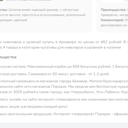
ства:
Штатив имеет хороший размер, с лёгкостью
Преимущества:
ся по высоте, простота в использовании, длительный
прекрасно, нигде
уатации, крепкий
Комментарий:
О
регулировать по
 нивелиров и уровней купить в Армавире по ценам от 482 рублей. В 
 4 товара в категории «штативы для нивелиров и уровней» в наличии
ущества:
нусная система. Максимальный кэшбэк до 609 бонусных рублей, 1 бонусны
трая доставка. Самовывоз от 60 минут, доставка - от 1-2 дней.
сплатный самовывоз из магазинов города Армавир. Жители Краснодарском 
альном сайте сети магазинов Порядок. Мы предлагаем бесплатную курье
казе от 3000 рублей в такие города, как: Новокубанск, Усть-Лабинск, Ку
лата: онлайн на сайте интернет-гипермаркета или наличными при получе
идки, акции, распродажи каждый день!
лько оригинальная продукция. Интернет-гипермаркет Порядок - официа