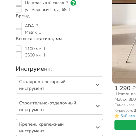
Центральный склад
3
ул. Воровского, д. 69
1
Бренд
ADA
3
Matrix
1
Высота штатива, мм
1100 мм
1
3600 мм
1
Инструмент:
Столярно-слесарный
1 290 ₽
инструмент
Штатив дл
Ключи (160)
Matrix, 35
Строительно-отделочный
Самовывоз
Отвертки (94)
инструмент
Курьером:
3
Ящики для инструментов (93)
•
5
8 отз
Валики, шубки (223)
Наборы инструментов (59)
Крепеж, крепежный
Кисти (171)
инструмент
Торцевые головки (48)