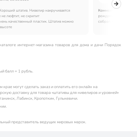
Хороший штатив. Нивелир накручивается
Комментарий:
Взяла д
 не люфтит, не скрипит
рождения, он давно хо
чень качественный пластик. Штатив можно
собрал, сказал, что х
 высоте
каталоге интернет-магазина товаров для дома и дачи Порядок
й балл = 1 рубль.
крае могут сделать заказ и оплатить его онлайн на
рскую доставку для товара «штативы для нивелиров и уровней»
рганинск, Лабинск, Кропоткин, Гулькевичи.
нии.
льный представитель ведущих мировых марок.