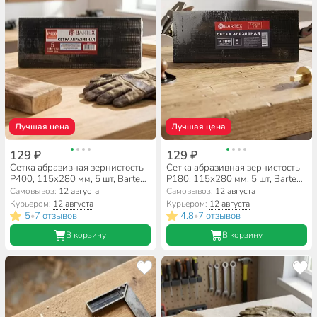
Лучшая цена
Лучшая цена
129 ₽
129 ₽
Сетка абразивная зернистость
Сетка абразивная зернистость
P400, 115х280 мм, 5 шт, Bartex,
P180, 115х280 мм, 5 шт, Bartex,
AI-2904018
AI-2904016
Самовывоз:
12 августа
Самовывоз:
12 августа
Курьером:
12 августа
Курьером:
12 августа
5
7 отзывов
4.8
7 отзывов
•
•
В корзину
В корзину