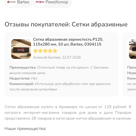
Bartex
РемоКолор
Отзывы покупателей: Сетки абразивные
Сетка абразивная зернистость P120,
115х280 мм, 10 шт, Bartex, 0304115
Алексей Беляев, 22.07.2026
Преимущества:
Отличный товар за эти деньги. С баллами
Преи
вышла смешная цена.
Недо
Недостатки:
Нет.
Комм
Комментарий:
Использую для обработки стен при ремонте,
не п
после нанесения шпаклёвки.
заме
Сетки абразивные купить в Армавире по ценам от 129 рублей. В
каталоге интернет-магазина товаров для дома и дачи Порядок
представлено 28 товаров в категории «сетки абразивные» в наличии
Наши преимущества: