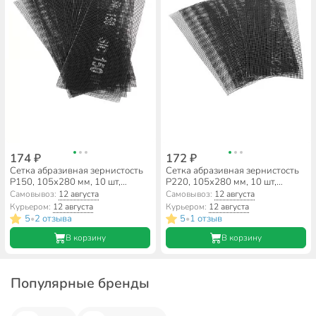
174 ₽
172 ₽
Сетка абразивная зернистость
Сетка абразивная зернистость
P150, 105х280 мм, 10 шт,
P220, 105х280 мм, 10 шт,
РемоКолор, 31-8-115
РемоКолор, 31-8-122
Самовывоз:
12 августа
Самовывоз:
12 августа
Курьером:
12 августа
Курьером:
12 августа
5
2 отзыва
5
1 отзыв
•
•
В корзину
В корзину
Популярные бренды