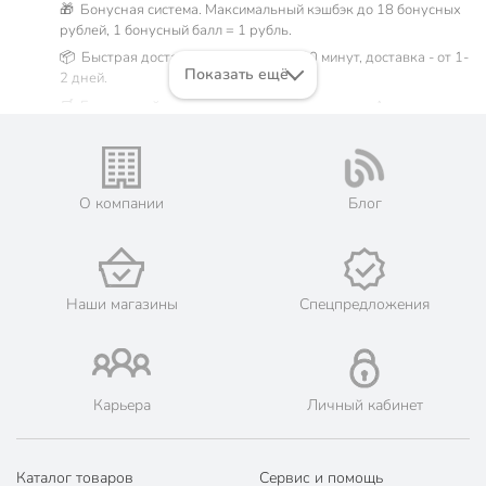
🎁 Бонусная система. Максимальный кэшбэк до 18 бонусных
рублей, 1 бонусный балл = 1 рубль.
📦 Быстрая доставка. Самовывоз от 60 минут, доставка - от 1-
Показать ещё
2 дней.
🛒 Бесплатный самовывоз из магазинов города Армавир.
Жители Краснодарском крае могут сделать заказ и оплатить
его онлайн на официальном сайте сети магазинов Порядок.
Мы предлагаем бесплатную курьерскую доставку для товара
«сетки абразивные» при заказе от 3000 рублей в такие
О компании
Блог
города, как: Новокубанск, Усть-Лабинск, Курганинск,
Лабинск, Кропоткин, Гулькевичи.
💳 Оплата: онлайн на сайте интернет-гипермаркета или
наличными при получении.
Наши магазины
Спецпредложения
🛍 Скидки, акции, распродажи каждый день!
📜 Только оригинальная продукция. Интернет-гипермаркет
Порядок - официальный представитель ведущих мировых
марок.
Карьера
Личный кабинет
Каталог товаров
Сервис и помощь