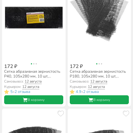
172 ₽
172 ₽
Сетка абразивная зернистость
Сетка абразивная зернистость
P40, 105х280 мм, 10 шт,
P180, 105х280 мм, 10 шт,
РемоКолор, 31-8-104
РемоКолор, 31-8-118
Самовывоз:
12 августа
Самовывоз:
12 августа
Курьером:
12 августа
Курьером:
12 августа
5
2 отзыва
4.9
2 отзыва
•
•
В корзину
В корзину