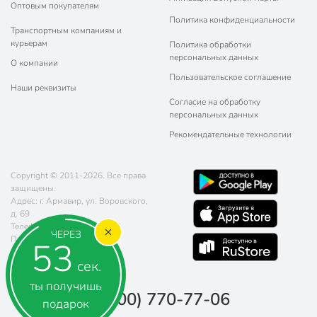
Оптовым покупателям
Политика конфиденциальности
Транспортным компаниям и
курьерам
Политика обработки
персональных данных
О компании
Пользовательское соглашение
Наши реквизиты
Согласие на обработку
персональных данных
Рекомендательные технологии
Copyright © 2011-2026. Все права
защищены.
Адрес: г. Армавир, ул. Воровского,
д. 69
Телефон:
8 (800) 770-77-06
ЧЕРЕЗ
Почта:
sales@poryadok.ru
52
сек.
ты получишь
8 (800) 770-77-06
подарок