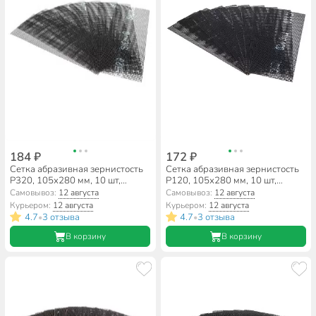
184 ₽
172 ₽
Сетка абразивная зернистость
Сетка абразивная зернистость
P320, 105х280 мм, 10 шт,
P120, 105х280 мм, 10 шт,
РемоКолор, 31-8-132
РемоКолор, 31-8-112
Самовывоз:
12 августа
Самовывоз:
12 августа
Курьером:
12 августа
Курьером:
12 августа
4.7
3 отзыва
4.7
3 отзыва
•
•
В корзину
В корзину