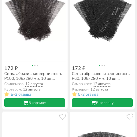
172 ₽
172 ₽
Сетка абразивная зернистость
Сетка абразивная зернистость
P100, 105х280 мм, 10 шт,
P60, 105х280 мм, 10 шт,
РемоКолор, 31-8-110
РемоКолор, 31-8-106
Самовывоз:
12 августа
Самовывоз:
12 августа
Курьером:
12 августа
Курьером:
12 августа
5
3 отзыва
5
2 отзыва
•
•
В корзину
В корзину