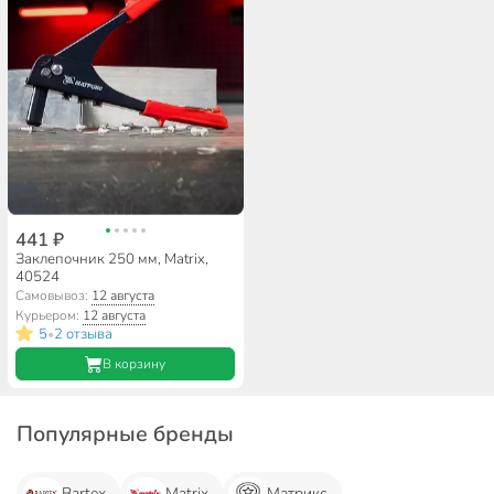
441 ₽
Заклепочник 250 мм, Matrix,
40524
Самовывоз:
12 августа
Курьером:
12 августа
5
2 отзыва
•
В корзину
Популярные бренды
Bartex
Matrix
Матрикс