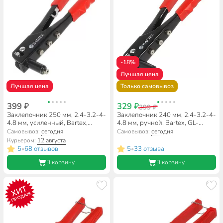
-18%
Лучшая цена
Лучшая цена
Только самовывоз
399 ₽
329 ₽
399 ₽
Заклепочник 250 мм, 2.4-3.2-4-
Заклепочник 240 мм, 2.4-3.2-4-
4.8 мм, усиленный, Bartex,
4.8 мм, ручной, Bartex, GL-
HR2100
101/HR2095
Самовывоз:
сегодня
Самовывоз:
сегодня
Курьером:
12 августа
5
68 отзывов
5
33 отзыва
•
•
В корзину
В корзину
ХИТ
ПРОДАЖ