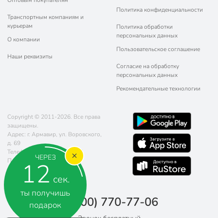
Оптовым покупателям
Политика конфиденциальности
Транспортным компаниям и
курьерам
Политика обработки
персональных данных
О компании
Пользовательское соглашение
Наши реквизиты
Согласие на обработку
персональных данных
Рекомендательные технологии
Copyright © 2011-2026. Все права
защищены.
Адрес: г. Армавир, ул. Воровского,
д. 69
Телефон:
8 (800) 770-77-06
ЧЕРЕЗ
Почта:
sales@poryadok.ru
12
сек.
ты получишь
8 (800) 770-77-06
подарок