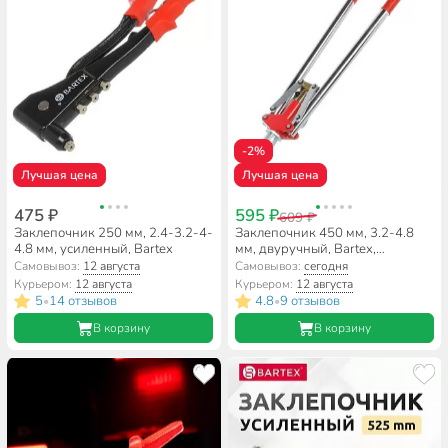
-2%
Лучшая цена
Лучшая цена
475 ₽
595 ₽
609 ₽
Заклепочник 250 мм, 2.4-3.2-4-
Заклепочник 450 мм, 3.2-4.8
4.8 мм, усиленный, Bartex
мм, двуручный, Bartex,
HR5000-1
Самовывоз:
12 августа
Самовывоз:
сегодня
Курьером:
12 августа
Курьером:
12 августа
5
14 отзывов
4.8
9 отзывов
•
•
В корзину
В корзину