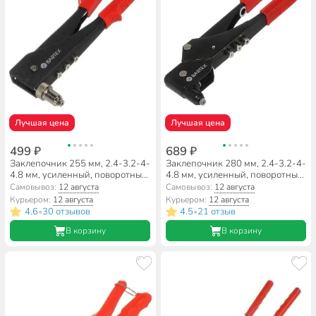
Лучшая цена
Лучшая цена
499 ₽
689 ₽
Заклепочник 255 мм, 2.4-3.2-4-
Заклепочник 280 мм, 2.4-3.2-4-
4.8 мм, усиленный, поворотный,
4.8 мм, усиленный, поворотный,
90°, Bartex, D0730/HR4002
360°, Bartex, D0721А/HR3000
Самовывоз:
12 августа
Самовывоз:
12 августа
Курьером:
12 августа
Курьером:
12 августа
4.6
30 отзывов
4.5
21 отзыв
•
•
В корзину
В корзину