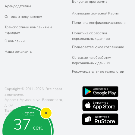
Бонусная программа
Арендодателям
Активация Бонусной Карты
Оптовым покупателям
Политика конфиденциальности
Транспортным компаниям и
курьерам
Политика обработки
персональных данных
О компании
Пользовательское соглашение
Наши реквизиты
Согласие на обработку
персональных данных
Рекомендательные технологии
Copyright © 2011-2026. Все права
защищены.
Адрес: г. Армавир, ул. Воровского,
д. 69
Телефон:
8 (800) 770-77-06
ЧЕРЕЗ
Почта:
sales@poryadok.ru
35
сек.