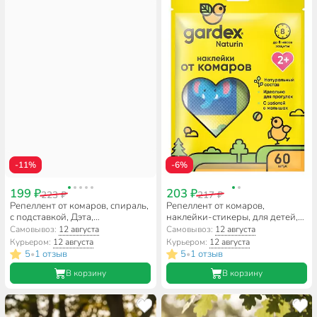
-11%
-6%
199 ₽
203 ₽
223 ₽
217 ₽
Репеллент от комаров, спираль,
Репеллент от комаров,
с подставкой, Дэта,
наклейки-стикеры, для детей,
Экстремальный, 12 шт,
Gardex, Натурин, 60 шт
Самовывоз:
12 августа
Самовывоз:
12 августа
66700995
Курьером:
12 августа
Курьером:
12 августа
5
1 отзыв
5
1 отзыв
•
•
В корзину
В корзину