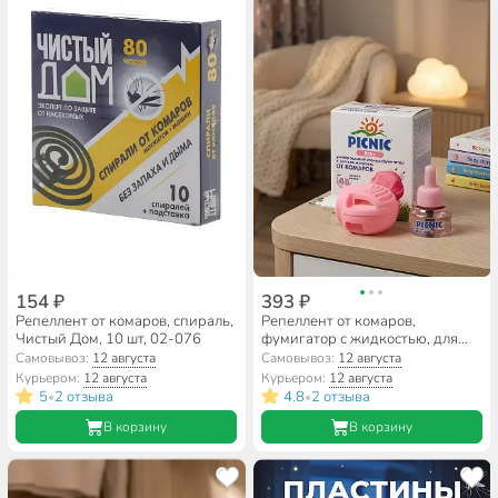
154 ₽
393 ₽
Репеллент от комаров, спираль,
Репеллент от комаров,
Чистый Дом, 10 шт, 02-076
фумигатор с жидкостью, для
детей, 45 ночей, Picnic, Baby, 30
Самовывоз:
12 августа
Самовывоз:
12 августа
мл
Курьером:
12 августа
Курьером:
12 августа
5
2 отзыва
4.8
2 отзыва
•
•
В корзину
В корзину