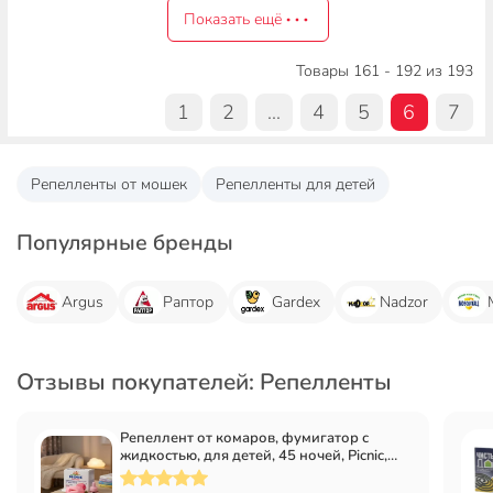
Показать ещё
Товары 161 - 192 из 193
1
2
...
4
5
6
7
Репелленты от мошек
Репелленты для детей
Популярные бренды
Argus
Раптор
Gardex
Nadzor
Отзывы покупателей: Репелленты
Репеллент от комаров, фумигатор с
жидкостью, для детей, 45 ночей, Picnic,
Baby, 30 мл