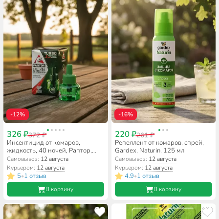
-12%
-16%
326 ₽
220 ₽
372 ₽
261 ₽
Инсектицид от комаров,
Репеллент от комаров, спрей,
жидкость, 40 ночей, Раптор,
Gardex, Naturin, 125 мл
Turbo
Самовывоз:
12 августа
Самовывоз:
12 августа
Курьером:
12 августа
Курьером:
12 августа
5
1 отзыв
4.9
1 отзыв
•
•
В корзину
В корзину