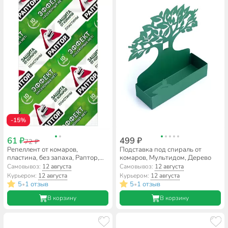
-15%
61 ₽
499 ₽
72 ₽
Репеллент от комаров,
Подставка под спираль от
пластина, без запаха, Раптор,
комаров, Мультидом, Дерево
Эффект, 10 шт
Самовывоз:
12 августа
Самовывоз:
12 августа
Курьером:
12 августа
Курьером:
12 августа
5
1 отзыв
5
1 отзыв
•
•
В корзину
В корзину