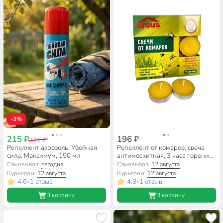
-3%
215 ₽
196 ₽
221 ₽
Репеллент аэрозоль, Убойная
Репеллент от комаров, свеча
сила, Максимум, 150 мл
антимоскитная, 3 часа горения,
с цитронеллой, Argus, 9 шт, AR-
Самовывоз:
сегодня
Самовывоз:
12 августа
60920
Курьером:
12 августа
Курьером:
12 августа
4.6
1 отзыв
4.3
1 отзыв
•
•
В корзину
В корзину