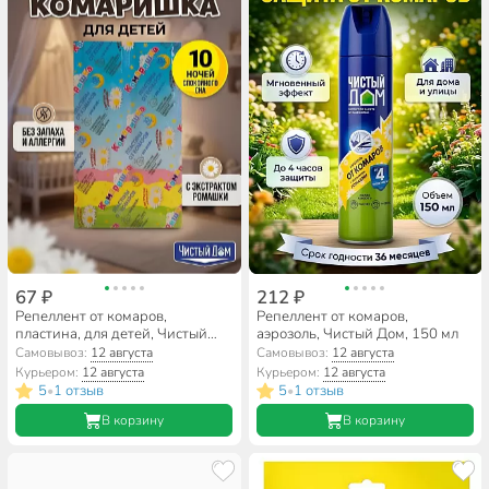
67 ₽
212 ₽
Репеллент от комаров,
Репеллент от комаров,
пластина, для детей, Чистый
аэрозоль, Чистый Дом, 150 мл
Дом, Комаришка, 10 шт
Самовывоз:
12 августа
Самовывоз:
12 августа
Курьером:
12 августа
Курьером:
12 августа
5
1 отзыв
5
1 отзыв
•
•
В корзину
В корзину