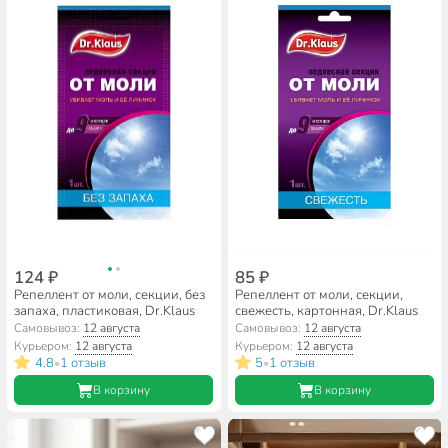
124 ₽
85 ₽
Репеллент от моли, секции, без
Репеллент от моли, секции,
запаха, пластиковая, Dr.Klaus
свежесть, картонная, Dr.Klaus
Самовывоз:
12 августа
Самовывоз:
12 августа
Курьером:
12 августа
Курьером:
12 августа
4.8
1 отзыв
5
1 отзыв
•
•
В корзину
В корзину