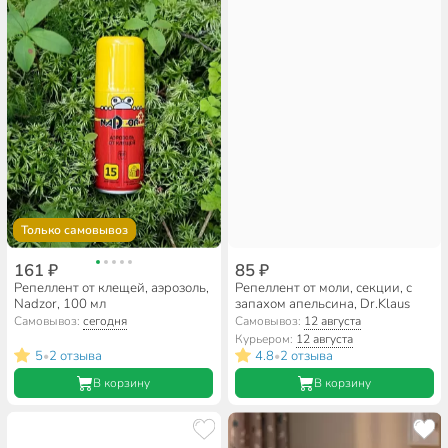
Только самовывоз
161 ₽
85 ₽
Репеллент от клещей, аэрозоль,
Репеллент от моли, секции, с
Nadzor, 100 мл
запахом апельсина, Dr.Klaus
Самовывоз:
сегодня
Самовывоз:
12 августа
Курьером:
12 августа
5
2 отзыва
4.8
2 отзыва
•
•
В корзину
В корзину