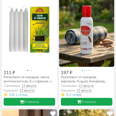
211 ₽
197 ₽
Репеллент от комаров, свеча
Репеллент от комаров,
антимоскитная, 6 ч горения, с
аэрозоль, Avgust, Комароед
маслом цитронеллы, Argus, 4
Супер, 125 мл
Самовывоз:
12 августа
Самовывоз:
12 августа
шт, ТР-0220С
Курьером:
12 августа
Курьером:
12 августа
4.8
1 отзыв
5
1 отзыв
•
•
В корзину
В корзину