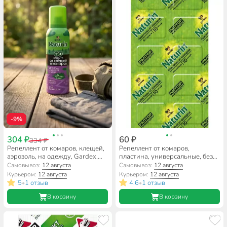
-9%
304 ₽
60 ₽
334 ₽
Репеллент от комаров, клещей,
Репеллент от комаров,
аэрозоль, на одежду, Gardex,
пластина, универсальные, без
Naturin, 100 мл
запаха, Gardex, Naturin, 10 шт
Самовывоз:
12 августа
Самовывоз:
12 августа
Курьером:
12 августа
Курьером:
12 августа
5
1 отзыв
4.6
1 отзыв
•
•
В корзину
В корзину