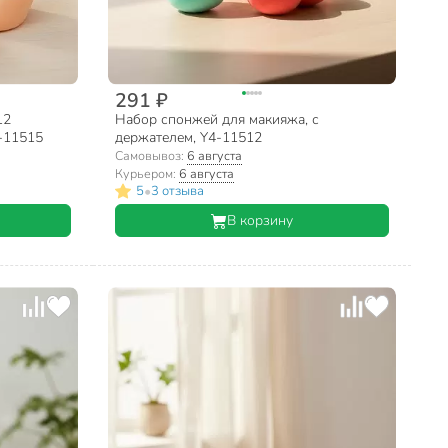
291 ₽
12
Набор спонжей для макияжа, с
4-11515
держателем, Y4-11512
Самовывоз:
6 августа
Курьером:
6 августа
•
5
3 отзыва
В корзину