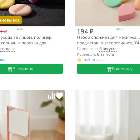
амовывоз
194 ₽
1 ₽
ухода за лицом, полимер,
Набор спонжей для макияжа, 
 спонжи и повязка для
предметов, в ассортименте, Y
в ассортименте, Y4-11513
:
сегодня
Самовывоз:
6 августа
Курьером:
6 августа
•
ыва
5
3 отзыва
В корзину
В корзину