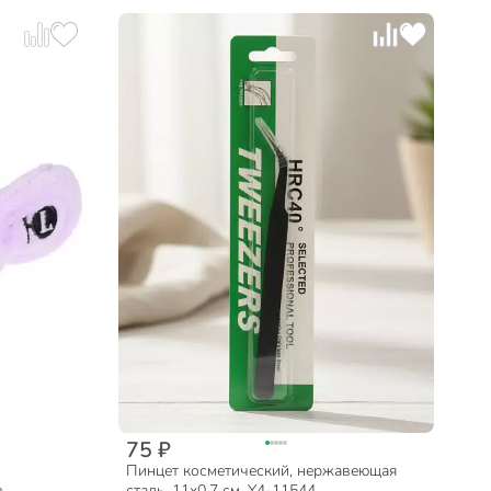
75 ₽
Пинцет косметический, нержавеющая
в
сталь, 11х0.7 см, Y4-11544