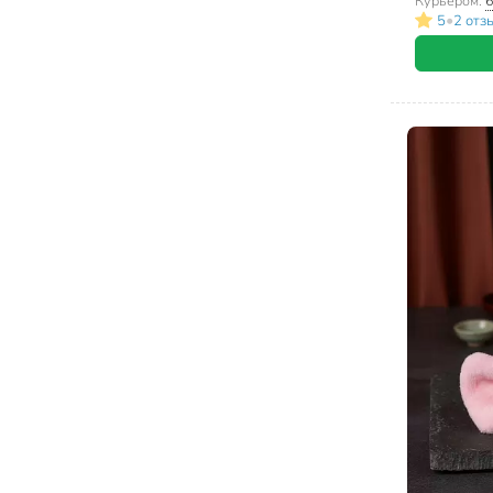
Курьером:
6
•
5
2 отз