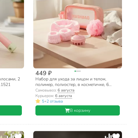
449 ₽
олосами, 2
Набор для ухода за лицом и телом,
11521
полимер, полиэстер, в косметичке, 6
предметов, Y4-11520
Самовывоз:
6 августа
Курьером:
6 августа
•
5
2 отзыва
В корзину