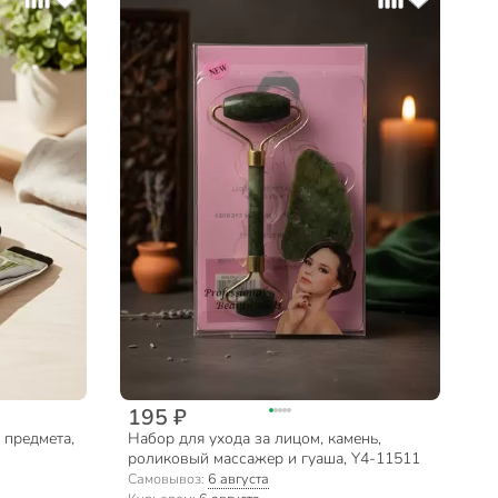
195 ₽
 предмета,
Набор для ухода за лицом, камень,
роликовый массажер и гуаша, Y4-11511
Самовывоз:
6 августа