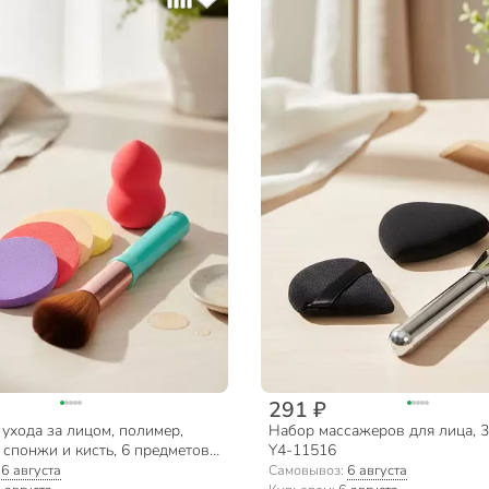
291 ₽
ухода за лицом, полимер,
Набор массажеров для лица, 3
 спонжи и кисть, 6 предметов,
Y4-11516
енте, Y4-11517
:
6 августа
Самовывоз:
6 августа