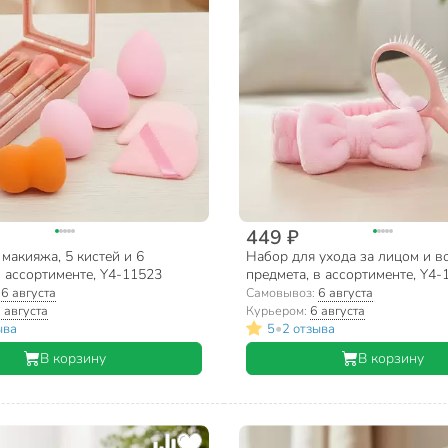
449 ₽
макияжа, 5 кистей и 6
Набор для ухода за лицом и в
 ассортименте, Y4-11523
предмета, в ассортименте, Y4-
:
6 августа
Самовывоз:
6 августа
 августа
Курьером:
6 августа
•
ыва
5
2 отзыва
В корзину
В корзину