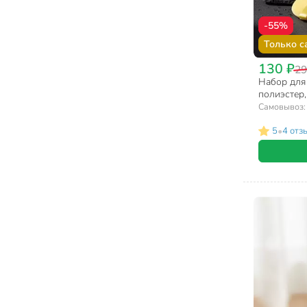
Горшки детские (1)
-55%
Только с
130 ₽
29
Набор для 
полиэстер,
умывания, 
Самовывоз
•
5
4 отз