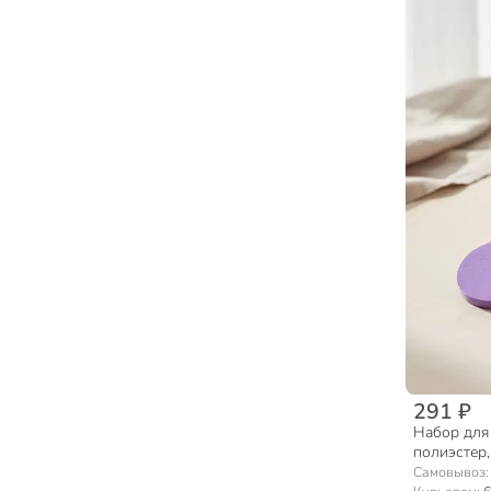
291 ₽
Набор для 
полиэстер,
в ассортим
Самовывоз