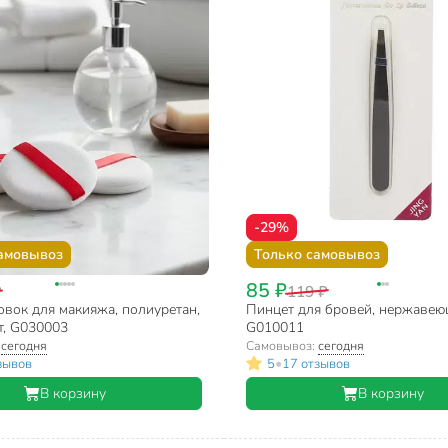
-29%
амовывоз
Только самовывоз
85 ₽
₽
119 ₽
вок для макияжа, полиуретан,
Пинцет для бровей, нержавеющ
шт, G030003
G010011
:
сегодня
Самовывоз:
сегодня
•
зывов
5
17 отзывов
В корзину
В корзину