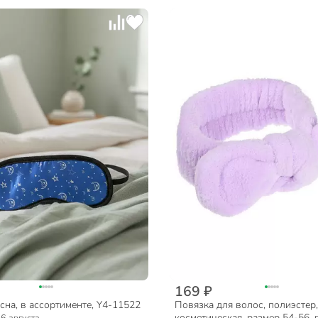
169 ₽
сна, в ассортименте, Y4-11522
Повязка для волос, полиэстер,
косметическая, размер 54-56, 
:
6 августа