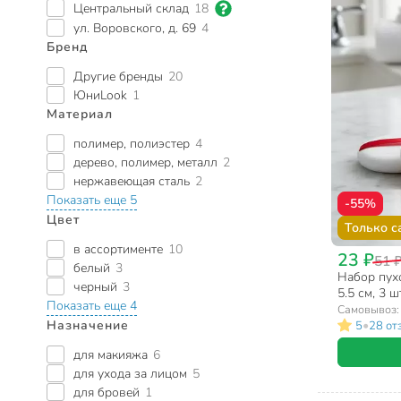
Центральный склад
18
ул. Воровского, д. 69
4
Бренд
Другие бренды
20
ЮниLook
1
Материал
полимер, полиэстер
4
дерево, полимер, металл
2
нержавеющая сталь
2
Показать еще 5
-55%
Цвет
Только с
в ассортименте
10
23 ₽
51 
белый
3
Набор пухо
черный
3
5.5 см, 3 
Показать еще 4
Самовывоз
Назначение
•
5
28 от
для макияжа
6
для ухода за лицом
5
для бровей
1