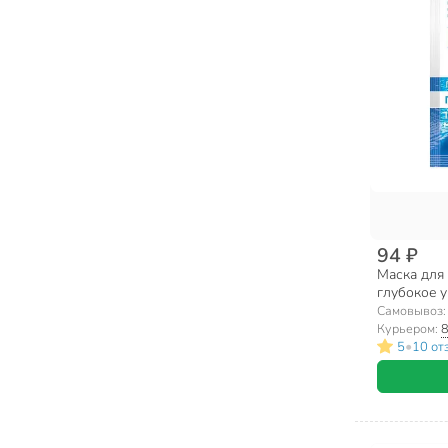
94 ₽
Маска для 
глубокое у
мл
Самовывоз
Курьером:
8
•
5
10 от