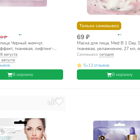
Только самовывоз
69 ₽
9 ₽
 лица Черный жемчуг,
Маска для лица, Med B 1 Day, 
фект, тканевая, лифтинг-
тканевая, увлажнение, 27 мл, в
я всех типов кожи
ассортименте
:
8 августа
Самовывоз:
сегодня
 августа
•
зывов
5
13 отзывов
В корзину
В корзину