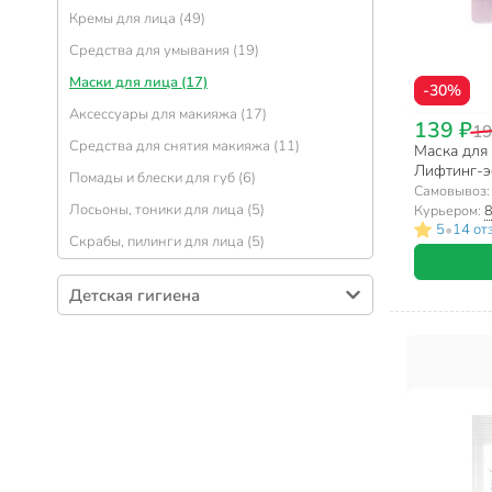
Средства для загара, после загара (8)
Средства для подкрахмаливания и
Кремы для лица (49)
Ополаскиватели для полости рта (15)
Средства для чистки ковров и мягкой
подсинивания (1)
Бумажные полотенца (7)
мебели (6)
Средства для умывания (19)
Зубочистки (8)
Массажеры (7)
Полироль (2)
Маски для лица (17)
-30%
Пена для ванн (6)
Аксессуары для макияжа (17)
139 ₽
19
Бумажные платочки (6)
Средства для снятия макияжа (11)
Маска для
Лифтинг-эф
Губки для тела (4)
Помады и блески для губ (6)
эффект, дл
Самовывоз
Подарочные наборы (4)
Лосьоны, тоники для лица (5)
Курьером:
8
•
5
14 от
Жидкости для снятия лака (3)
Скрабы, пилинги для лица (5)
Пемзы и терки для стоп (2)
Детская гигиена
Пластыри (2)
Детская косметика (28)
Ванны детские (2)
Горшки детские (1)