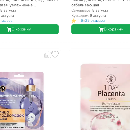
евая, увлажнение,
отбеливающая
ление
:
8 августа
Самовывоз:
8 августа
 августа
Курьером:
8 августа
•
отзывов
4.6
29 отзывов
В корзину
В корзину