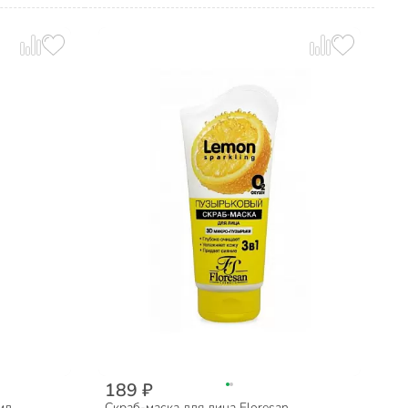
189 ₽
мл,
Скраб-маска для лица Floresan,