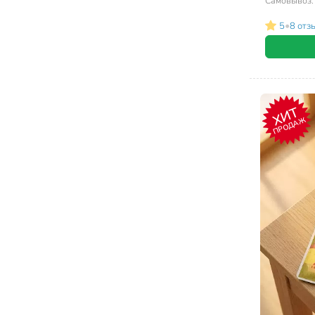
Самовывоз
•
5
8 отз
ХИТ
ПРОДАЖ