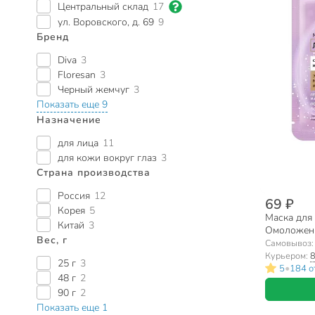
Центральный склад
17
ул. Воровского, д. 69
9
Бренд
Diva
3
Floresan
3
Черный жемчуг
3
Показать еще 9
Назначение
для лица
11
для кожи вокруг глаз
3
Страна производства
Россия
12
69 ₽
Корея
5
Маска для 
Китай
3
Омоложени
Вес, г
Самовывоз
Курьером:
8
25 г
3
•
5
184 о
48 г
2
90 г
2
Показать еще 1