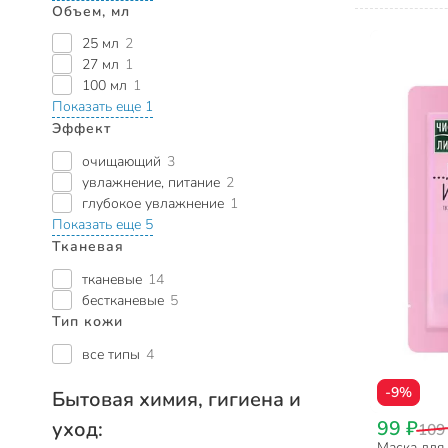
Объем, мл
25 мл
2
27 мл
1
100 мл
1
Показать еще 1
Эффект
очищающий
3
увлажнение, питание
2
глубокое увлажнение
1
Показать еще 5
Тканевая
тканевые
14
бестканевые
5
Тип кожи
все типы
4
-9%
Бытовая химия, гигиена и
99 ₽
уход:
109
Маска для 