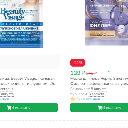
-21%
139 ₽
175 ₽
лица, Beauty Visage, тканевая,
Маска для лица Черный жемчуг
влажнение, с гиалуроном, 25
Филлер-эффект, тканевая, увл
питание, для всех типов кожи
:
сегодня
Самовывоз:
8 августа
 августа
Курьером:
8 августа
•
зывов
5
10 отзывов
В корзину
В корзину