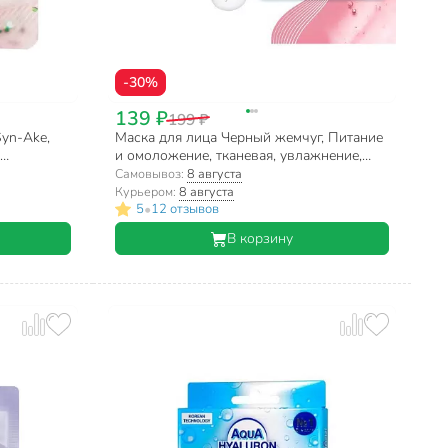
-30%
139 ₽
199 ₽
Syn-Ake,
Маска для лица Черный жемчуг, Питание
и омоложение, тканевая, увлажнение,
питание, для всех типов кожи
Самовывоз:
8 августа
Курьером:
8 августа
•
5
12 отзывов
В корзину