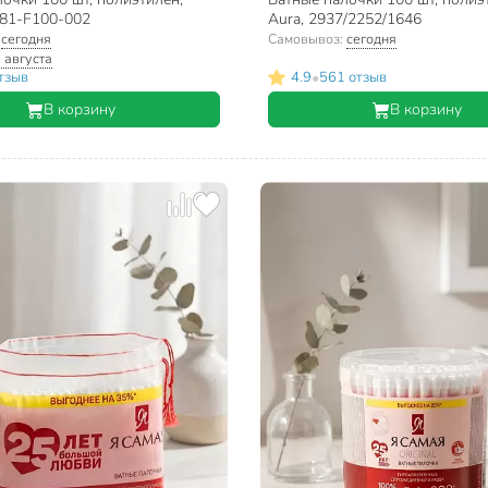
081-F100-002
Aura, 2937/2252/1646
:
сегодня
Самовывоз:
сегодня
 августа
•
тзыв
4.9
561 отзыв
В корзину
В корзину