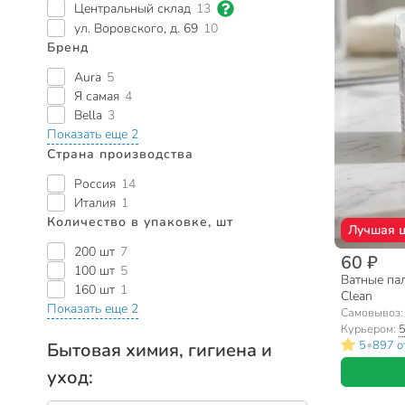
Центральный склад
13
ул. Воровского, д. 69
10
Бренд
Aura
5
Я самая
4
Bella
3
Показать еще 2
Страна производства
Россия
14
Италия
1
Количество в упаковке, шт
Лучшая 
200 шт
7
60 ₽
100 шт
5
Ватные пал
160 шт
1
Clean
Показать еще 2
Самовывоз
Курьером:
5
•
5
897 о
Бытовая химия, гигиена и
уход: