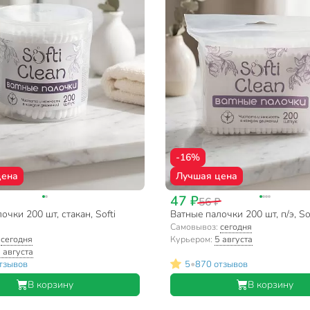
-16%
цена
Лучшая цена
47 ₽
56 ₽
очки 200 шт, стакан, Softi
Ватные палочки 200 шт, п/э, Sof
Самовывоз:
сегодня
:
сегодня
Курьером:
5 августа
 августа
•
тзывов
5
870 отзывов
В корзину
В корзину