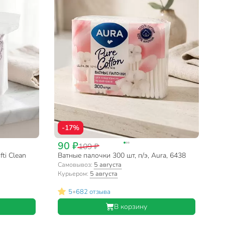
-17%
90 ₽
109 ₽
ti Clean
Ватные палочки 300 шт, п/э, Aura, 6438
Самовывоз:
5 августа
Курьером:
5 августа
•
5
682 отзыва
В корзину