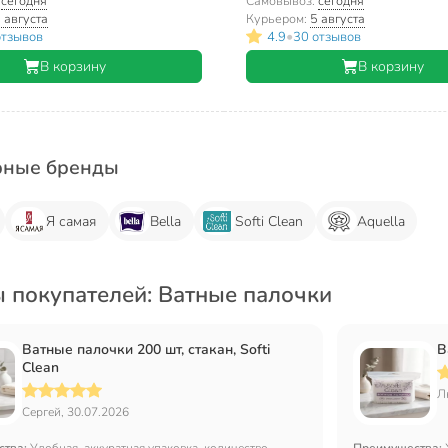
:
сегодня
Самовывоз:
сегодня
 августа
Курьером:
5 августа
•
отзывов
4.9
30 отзывов
В корзину
В корзину
рные бренды
Я самая
Bella
Softi Clean
Aquella
 покупателей: Ватные палочки
Ватные палочки 200 шт, стакан, Softi
В
Clean
Л
Сергей, 30.07.2026
ства:
Удобная, аккуратная упаковка, количество,
Преимущества: