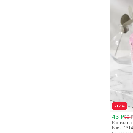
-17%
43 ₽
52 
Ватные пал
Buds, 131