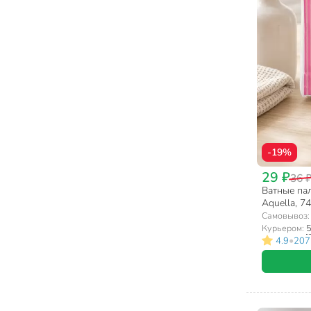
Лосьоны, тоники для лица (5)
-19%
29 ₽
36 
Ватные пал
Aquella, 7
Самовывоз
Курьером:
5
•
4.9
207