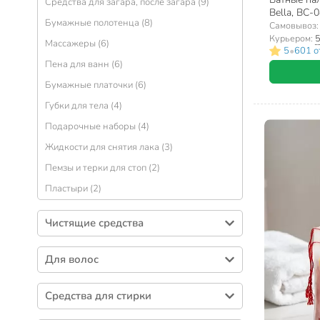
Средства для загара, после загара (9)
Bella, BC-
Бумажные полотенца (8)
Самовывоз
Курьером:
5
Массажеры (6)
•
5
601 о
Пена для ванн (6)
Бумажные платочки (6)
Губки для тела (4)
Подарочные наборы (4)
Жидкости для снятия лака (3)
Пемзы и терки для стоп (2)
Пластыри (2)
Чистящие средства
Универсальные чистящие средства (75)
Для волос
Средства для мытья посуды (73)
Шампуни (131)
Средства для ухода за обувью (54)
Средства для стирки
Заколки (76)
Средства для кухни (29)
Стиральный порошок (90)