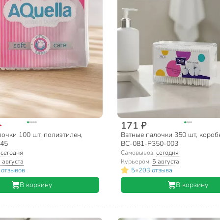
171 ₽
₽
очки 100 шт, полиэтилен,
Ватные палочки 350 шт, коробка
445
BC-081-P350-003
:
сегодня
Самовывоз:
сегодня
 августа
Курьером:
5 августа
•
 отзывов
5
203 отзыва
В корзину
В корзину