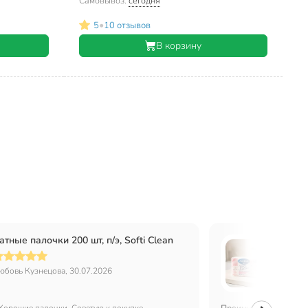
Самовывоз:
сегодня
•
5
10 отзывов
В корзину
атные палочки 200 шт, п/э, Softi Clean
Ватные
юбовь Кузнецова, 30.07.2026
Дарья В
Хорошие палочки. Советую к покупке
Преимущества:
Плотно