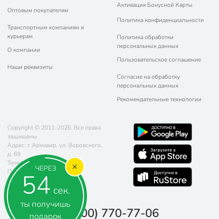
Активация Бонусной Карты
Оптовым покупателям
Политика конфиденциальности
Транспортным компаниям и
курьерам
Политика обработки
персональных данных
О компании
Пользовательское соглашение
Наши реквизиты
Согласие на обработку
персональных данных
Рекомендательные технологии
Copyright © 2011-2026. Все права
защищены.
Адрес: г. Армавир, ул. Воровского,
д. 69
Телефон:
8 (800) 770-77-06
ЧЕРЕЗ
Почта:
sales@poryadok.ru
54
сек.
ты получишь
8 (800) 770-77-06
подарок