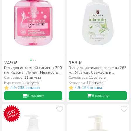
249 ₽
159 ₽
Гель для интимной гигиены 300
Гель для интимной гигиены 265
мл, Красная Линия, Нежность и
мл, Я самая, Свежесть и
комфорт
легкость
Самовывоз:
11 августа
Самовывоз:
11 августа
Курьером:
11 августа
Курьером:
11 августа
4.9
238 отзывов
4.9
154 отзыва
•
•
В корзину
В корзину
ХИТ
ПРОДАЖ