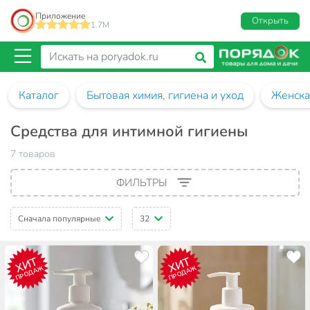
Приложение
Открыть
1.7M
Каталог
Бытовая химия, гигиена и уход
Женска
Средства для интимной гигиены
7 товаров
ФИЛЬТРЫ
Сначала популярные
32
ХИТ
ХИТ
ПРОДАЖ
ПРОДАЖ