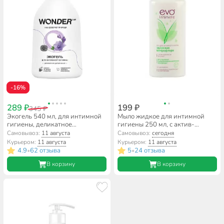
-16%
289 ₽
199 ₽
345 ₽
Экогель 540 мл, для интимной
Мыло жидкое для интимной
гигиены, деликатное
гигиены 250 мл, с актив-
увлажнение, Wonder Lab
комплексом Лактулин, Evo,
Самовывоз:
11 августа
Самовывоз:
сегодня
Здоровая Микрофлора
Курьером:
11 августа
Курьером:
11 августа
4.9
62 отзыва
5
24 отзыва
•
•
В корзину
В корзину