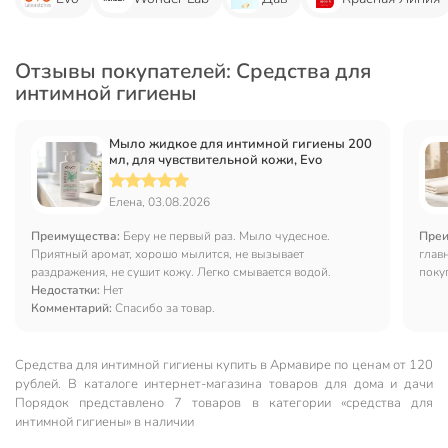
Отзывы покупателей: Средства для
интимной гигиены
Мыло жидкое для интимной гигиены 200
мл, для чувствительной кожи, Evo
Елена, 03.08.2026
Преимущества:
Беру не первый раз. Мыло чудесное.
Преи
Приятный аромат, хорошо мылится, не вызывает
глав
раздражения, не сушит кожу. Легко смывается водой.
поку
Недостатки:
Нет
Комментарий:
Спасибо за товар.
Средства для интимной гигиены купить в Армавире по ценам от 120
рублей. В каталоге интернет-магазина товаров для дома и дачи
Порядок представлено 7 товаров в категории «средства для
интимной гигиены» в наличии