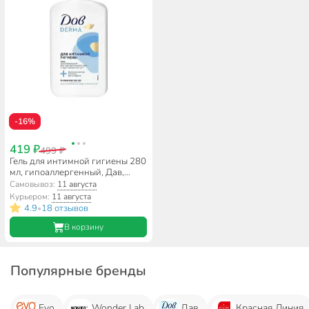
-16%
419 ₽
499 ₽
Гель для интимной гигиены 280
мл, гипоаллергенный, Дав,
Derma
Самовывоз:
11 августа
Курьером:
11 августа
4.9
18 отзывов
•
В корзину
Популярные бренды
Evo
Wonder Lab
Дав
Красная Линия