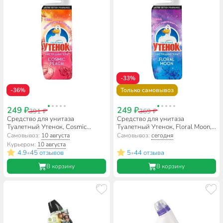
-33%
-36%
Только самовывоз
249 ₽
249 ₽
391 ₽
369 ₽
Средство для унитаза
Средство для унитаза
Туалетный Утенок, Cosmic
Туалетный Утенок, Floral Moon,
Peach, гель, 800 мл
гель, 800 мл
Самовывоз:
10 августа
Самовывоз:
сегодня
Курьером:
10 августа
4.9
45 отзывов
5
44 отзыва
•
•
В корзину
В корзину