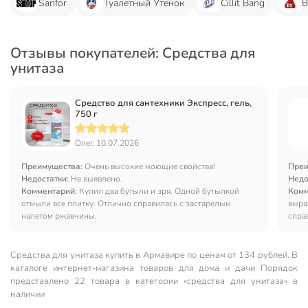
Sanfor
Туалетный Утенок
Cillit Bang
B
Отзывы покупателей: Средства для
унитаза
Средство для сантехники Экспресс, гель,
750 г
Олег, 10.07.2026
Преимущества:
Очень высокие моющие свойства!
Преи
Недостатки:
Не выявлено.
Недо
Комментарий:
Купил два бутыли и зря. Одной бутылкой
Комм
отмыли все плитку. Отлично справилась с застарелым
выра
налетом ржавчины.
спра
Средства для унитаза купить в Армавире по ценам от 134 рублей. В
каталоге интернет-магазина товаров для дома и дачи Порядок
представлено 22 товара в категории «средства для унитаза» в
наличии