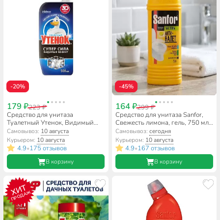
-20%
-45%
179 ₽
164 ₽
223 ₽
299 ₽
Средство для унитаза
Средство для унитаза Sanfor,
Туалетный Утенок, Видимый
Свежесть лимона, гель, 750 мл,
Эффект, гель, 500 мл
1550
Самовывоз:
10 августа
Самовывоз:
сегодня
Курьером:
10 августа
Курьером:
10 августа
4.9
175 отзывов
4.9
167 отзывов
•
•
В корзину
В корзину
ХИТ
ПРОДАЖ