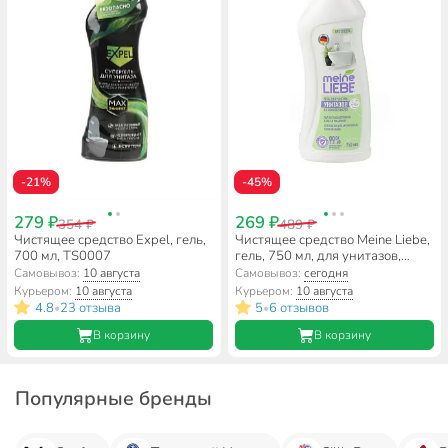
-21%
-45%
279 ₽
269 ₽
354 ₽
489 ₽
Чистящее средство Expel, гель,
Чистящее средство Meine Liebe,
700 мл, TS0007
гель, 750 мл, для унитазов,
ML33107
Самовывоз:
10 августа
Самовывоз:
сегодня
Курьером:
10 августа
Курьером:
10 августа
4.8
23 отзыва
5
6 отзывов
•
•
В корзину
В корзину
Популярные бренды