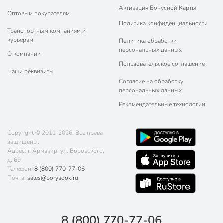
Активация Бонусной Карты
Оптовым покупателям
Политика конфиденциальности
Транспортным компаниям и
курьерам
Политика обработки
персональных данных
О компании
Пользовательское соглашение
Наши реквизиты
Согласие на обработку
персональных данных
Рекомендательные технологии
Copyright © 2011-2026. Все права
защищены.
Адрес: г. Армавир, ул. Воровского,
д. 69
Телефон:
8 (800) 770-77-06
Почта:
sales@poryadok.ru
8 (800) 770-77-06