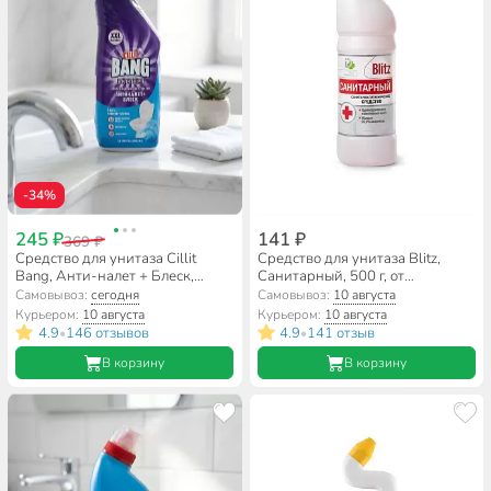
-34%
245 ₽
141 ₽
369 ₽
Средство для унитаза Cillit
Средство для унитаза Blitz,
Bang, Анти-налет + Блеск,
Санитарный, 500 г, от
Свежесть океана, гель, 750 мл,
ржавчины и известкового
Самовывоз:
сегодня
Самовывоз:
10 августа
дезинфицирующее, 8149771
налета, 243
Курьером:
10 августа
Курьером:
10 августа
4.9
146 отзывов
4.9
141 отзыв
•
•
В корзину
В корзину