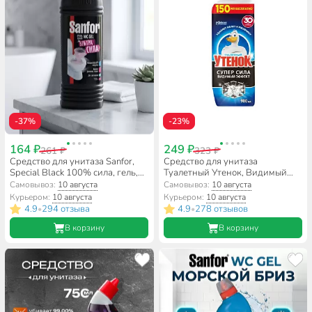
-37%
-23%
164 ₽
249 ₽
261 ₽
323 ₽
Средство для унитаза Sanfor,
Средство для унитаза
Special Black 100% сила, гель,
Туалетный Утенок, Видимый
750 мл, 1896
Эффект, гель, 900 мл
Самовывоз:
10 августа
Самовывоз:
10 августа
Курьером:
10 августа
Курьером:
10 августа
4.9
294 отзыва
4.9
278 отзывов
•
•
В корзину
В корзину