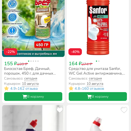
-22%
-40%
155 ₽
164 ₽
199 ₽
274 ₽
Биосостав Бреф, Дачный,
Средство для унитаза Sanfor,
порошок, 450 г, для дачных
WC Gel Аctive антиржавчина,
туалетов, 2228553
гель, 750 мл, 1557
Самовывоз:
сегодня
Самовывоз:
сегодня
Курьером:
10 августа
Курьером:
10 августа
4.9
162 отзыва
4.8
160 отзывов
•
•
В корзину
В корзину