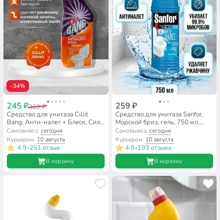
-34%
245 ₽
259 ₽
369 ₽
Средство для унитаза Cillit
Средство для унитаза Sanfor,
Bang, Анти-налет + Блеск, Сила
Морской бриз, гель, 750 мл,
цитруса, 750 мл,
1549
Самовывоз:
сегодня
Самовывоз:
сегодня
дезинфицирующее, 8149770
Курьером:
10 августа
Курьером:
10 августа
4.9
251 отзыв
4.9
193 отзыва
•
•
В корзину
В корзину