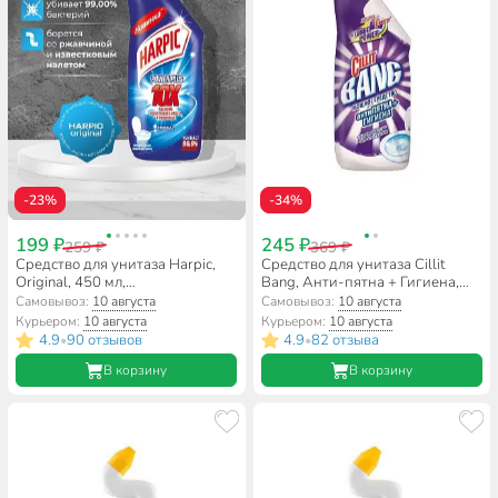
-23%
-34%
199 ₽
245 ₽
259 ₽
369 ₽
Средство для унитаза Harpiс,
Средство для унитаза Cillit
Original, 450 мл,
Bang, Анти-пятна + Гигиена,
дезинфицирующее, 3141560
Сила отбеливания, 750 мл,
Самовывоз:
10 августа
Самовывоз:
10 августа
дезинфицирующее, 8149774
Курьером:
10 августа
Курьером:
10 августа
4.9
90 отзывов
4.9
82 отзыва
•
•
В корзину
В корзину