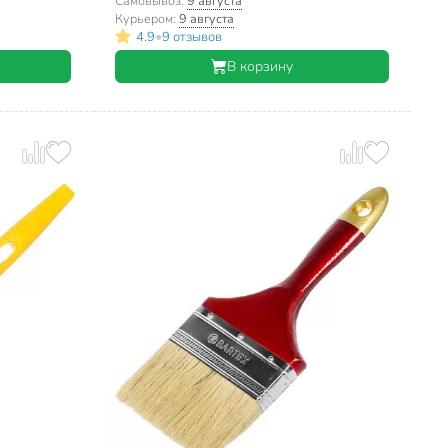
рукоятка дерево, 1117620
Самовывоз:
9 августа
Курьером:
9 августа
•
4.9
9 отзывов
В корзину