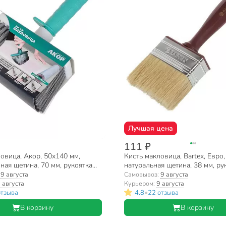
Лучшая цена
111 ₽
овица, Акор, 50х140 мм,
Кисть макловица, Bartex, Евро,
ная щетина, 70 мм, рукоятка
натуральная щетина, 38 мм, ру
ентная, 146 50 140
пластик, 1117806
:
9 августа
Самовывоз:
9 августа
 августа
Курьером:
9 августа
•
отзыва
4.8
22 отзыва
В корзину
В корзину