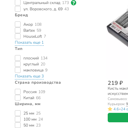
Центральный склад
173
ул. Воровского, д. 69
43
Бренд
Акор
108
Bartex
59
HouseLoft
7
Показать еще 1
Тип
плоский
134
круглый
20
макловица
9
Показать еще 3
219 ₽
Страна производства
Кисть макл
Россия
109
искусствен
Китай
66
двухкомпон
Самовывоз
Ширина, мм
Курьером:
9
•
4.6
24 
25 мм
25
100 мм
24
50 мм
23