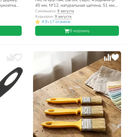
рукоятка
45 мм, №12, натуральная щетина, 51 мм,
рукоятка дерево, 1117612
Самовывоз:
9 августа
Курьером:
9 августа
•
4.9
17 отзывов
В корзину