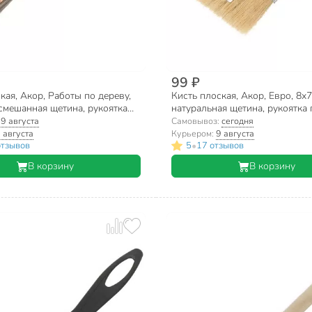
99 ₽
кая, Акор, Работы по дереву,
Кисть плоская, Акор, Евро, 8х7
смешанная щетина, рукоятка
натуральная щетина, рукоятка 
74 10 035
120 08 075
:
9 августа
Самовывоз:
сегодня
 августа
Курьером:
9 августа
•
отзывов
5
17 отзывов
В корзину
В корзину