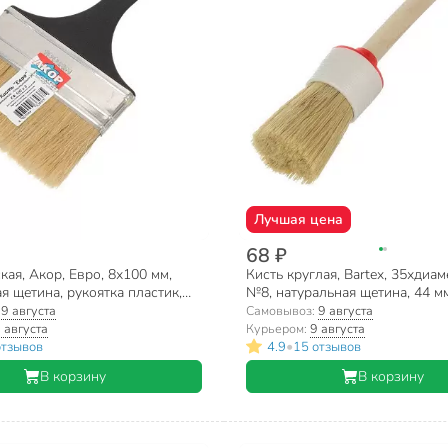
Лучшая цена
68 ₽
кая, Акор, Евро, 8х100 мм,
Кисть круглая, Bartex, 35хдиам
я щетина, рукоятка пластик,
№8, натуральная щетина, 44 мм
0
дерево, 1117608
:
9 августа
Самовывоз:
9 августа
 августа
Курьером:
9 августа
•
отзывов
4.9
15 отзывов
В корзину
В корзину