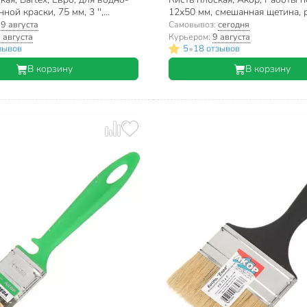
ной краски, 75 мм, 3 '',
12х50 мм, смешанная щетина, 
ная щетина, рукоятка пластик,
пластик, 174 12 050
:
9 августа
Самовывоз:
сегодня
 августа
Курьером:
9 августа
•
зывов
5
18 отзывов
В корзину
В корзину