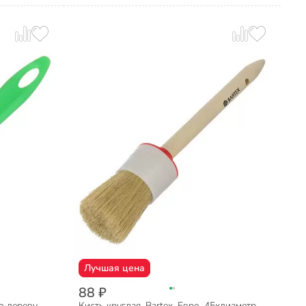
Лучшая цена
88 ₽
о дереву,
Кисть круглая, Bartex, Евро, 45хдиаметр