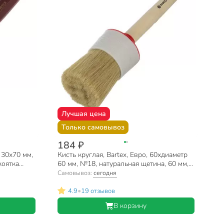
Лучшая цена
Только самовывоз
184 ₽
 30х70 мм,
Кисть круглая, Bartex, Евро, 60хдиаметр
коятка
60 мм, №18, натуральная щетина, 60 мм,
рукоятка дерево, 1117618
Самовывоз:
сегодня
•
4.9
19 отзывов
В корзину