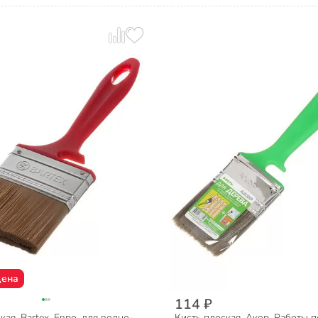
цена
114 ₽
кая, Bartex, Евро, для водно-
Кисть плоская, Акор, Работы п