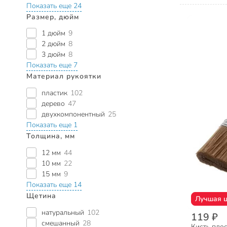
Показать еще 24
Размер, дюйм
1 дюйм
9
2 дюйм
8
3 дюйм
8
Показать еще 7
Материал рукоятки
пластик
102
дерево
47
двухкомпонентный
25
Показать еще 1
Толщина, мм
12 мм
44
10 мм
22
15 мм
9
Показать еще 14
Щетина
Лучшая 
натуральный
102
119 ₽
смешанный
28
Кисть плос