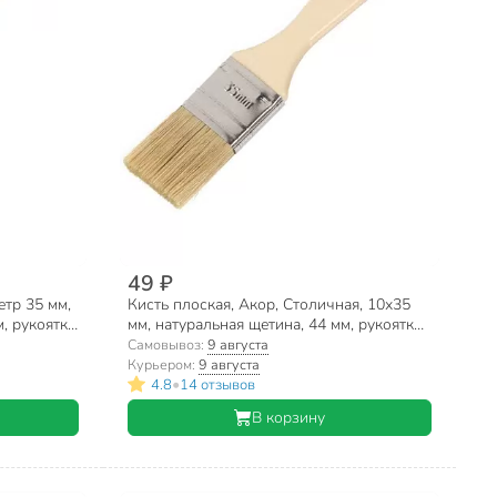
49 ₽
етр 35 мм,
Кисть плоская, Акор, Столичная, 10х35
, рукоятка
мм, натуральная щетина, 44 мм, рукоятка
пластик, 137 10 035
Самовывоз:
9 августа
Курьером:
9 августа
•
4.8
14 отзывов
В корзину