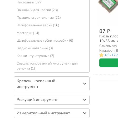
Пистолеты (37)
Молотки (41)
Ванночки для краски (23)
Тросы сантехнические (38)
Правила строительные (21)
Сетки абразивные (28)
Шлифовальные терки (16)
Пассатижи, плоскогубцы (27)
87 ₽
Мастерки (14)
Кисть плос
Напильники (26)
Шлифовальные губки и скребки (6)
10х35 мм, 
Ломы, гвоздодеры (20)
пластик, 1
Самовывоз
Гладилки малярные (3)
Курьером:
9
Долота (17)
•
4.9
17 
Ковши штукатурные (2)
Шлифовальные шкурки (17)
Специализированный инструмент для
Съемники (17)
ремонта (1)
Кувалды (16)
Крепеж, крепежный
Ручки для инструмента (15)
инструмент
Киянки (14)
Хомуты (185)
Щетки по металлу (13)
Режущий инструмент
Саморезы (161)
Тиски (10)
Ножовки (47)
Гвозди (42)
Измерительный инструмент
Зубила (9)
Клещи (28)
Струбцины (38)