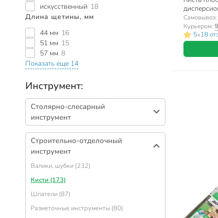
искусственный
18
дисперсион
Длина щетины, мм
искусствен
Самовывоз
1127430
Курьером:
9
44 мм
16
•
5
18 от
51 мм
15
57 мм
8
Показать еще 14
Инструмент:
Столярно-слесарный
инструмент
Ключи (155)
Строительно-отделочный
Ящики для инструментов (93)
инструмент
Отвертки (93)
Валики, шубки (232)
Наборы инструментов (58)
Кисти (173)
Торцевые головки (47)
Шпатели (87)
Средства защиты труда (45)
Разметочные инструменты (80)
Топоры (42)