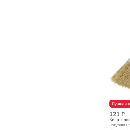
Лучшая 
121 ₽
Кисть плоск
натуральна