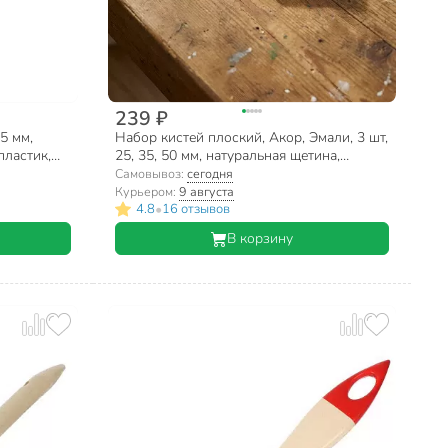
239 ₽
5 мм,
Набор кистей плоский, Акор, Эмали, 3 шт,
пластик,
25, 35, 50 мм, натуральная щетина,
рукоятка пластик, 172 25 050
Самовывоз:
сегодня
Курьером:
9 августа
•
4.8
16 отзывов
В корзину