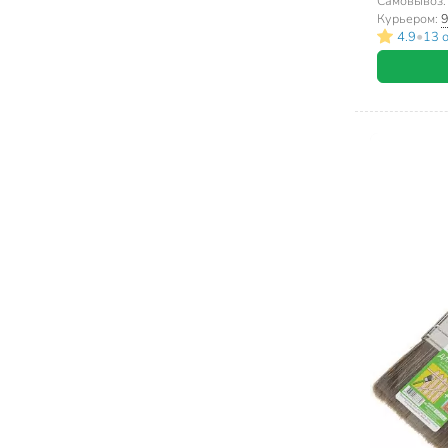
1118130
Самовывоз
Курьером:
9
•
4.9
13 