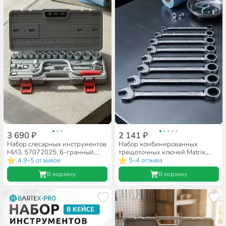
3 690 ₽
2 141 ₽
Набор слесарных инструментов
Набор комбинированных
НИЗ, 57072025, 6-гранный,
трещоточных ключей Matrix,
сталь, кейс, 19 предметов
4.9
5 отзывов
14513, сталь, 8 предметов
5
4 отзыва
•
•
В корзину
В корзину