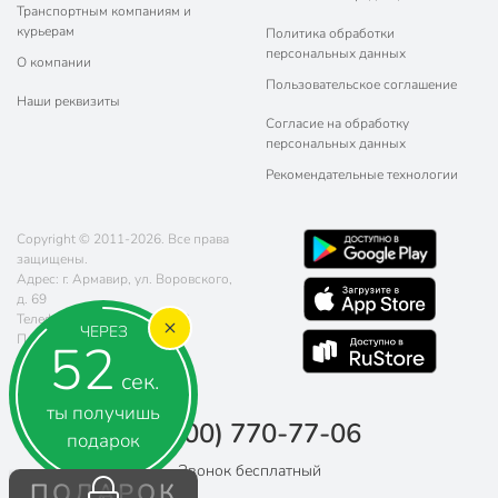
Транспортным компаниям и
курьерам
Политика обработки
персональных данных
О компании
Пользовательское соглашение
Наши реквизиты
Согласие на обработку
персональных данных
Рекомендательные технологии
Copyright © 2011-2026. Все права
защищены.
Адрес: г. Армавир, ул. Воровского,
д. 69
Телефон:
8 (800) 770-77-06
ЧЕРЕЗ
Почта:
sales@poryadok.ru
50
сек.
ты получишь
8 (800) 770-77-06
подарок
Звонок бесплатный
ПОДАРОК