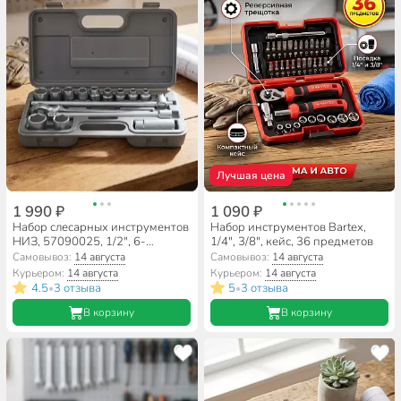
Лучшая цена
1 990 ₽
1 090 ₽
Набор слесарных инструментов
Набор инструментов Bartex,
НИЗ, 57090025, 1/2", 6-
1/4", 3/8", кейс, 36 предметов
гранный, кейс, 15 предметов
Самовывоз:
14 августа
Самовывоз:
14 августа
Курьером:
14 августа
Курьером:
14 августа
4.5
3 отзыва
5
3 отзыва
•
•
В корзину
В корзину