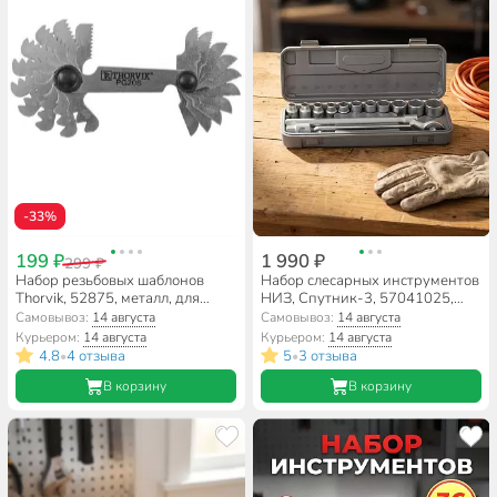
-33%
199 ₽
1 990 ₽
299 ₽
Набор резьбовых шаблонов
Набор слесарных инструментов
Thorvik, 52875, металл, для
НИЗ, Спутник-3, 57041025,
наружных резьб, 20 предметов
1/2", 6-гранный, кейс, 15
Самовывоз:
14 августа
Самовывоз:
14 августа
предметов
Курьером:
14 августа
Курьером:
14 августа
4.8
4 отзыва
5
3 отзыва
•
•
В корзину
В корзину