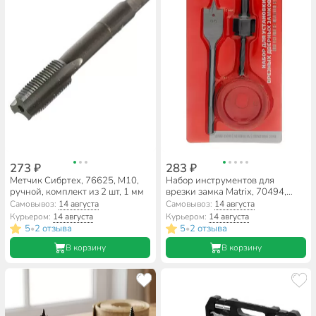
273 ₽
283 ₽
Метчик Сибртех, 76625, М10,
Набор инструментов для
ручной, комплект из 2 шт, 1 мм
врезки замка Matrix, 70494,
22/54, сталь, блистер, 3
Самовывоз:
14 августа
Самовывоз:
14 августа
предмета
Курьером:
14 августа
Курьером:
14 августа
5
2 отзыва
5
2 отзыва
•
•
В корзину
В корзину