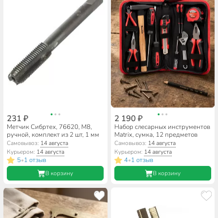
231 ₽
2 190 ₽
Метчик Сибртех, 76620, М8,
Набор слесарных инструментов
ручной, комплект из 2 шт, 1 мм
Matrix, сумка, 12 предметов
Самовывоз:
14 августа
Самовывоз:
14 августа
Курьером:
14 августа
Курьером:
14 августа
5
1 отзыв
4
1 отзыв
•
•
В корзину
В корзину