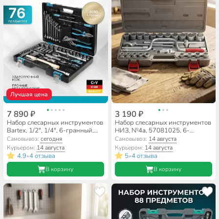
Лучшая цена
7 890 ₽
3 190 ₽
Набор слесарных инструментов
Набор слесарных инструментов
Bartex, 1/2", 1/4", 6-гранный,
НИЗ, №4а, 57081025, 6-
сталь, кейс, 76 предметов
гранный, кейс, 26 предметов
Самовывоз:
сегодня
Самовывоз:
14 августа
Курьером:
14 августа
Курьером:
14 августа
4.9
4 отзыва
5
4 отзыва
•
•
В корзину
В корзину