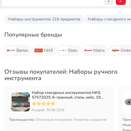
1
2
Наборы инструментов 216 предметов
Наборы слесарного и
Популярные бренды
Bartex
НИЗ
Stels
Matrix
Ombr
Отзывы покупателей: Наборы ручного
инструмента
Набор слесарных инструментов НИЗ,
57072025, 6-гранный, сталь, кейс, 19
предметов
Андрей, 30.06.2026
Преимущества:
Отличный инструмент. Качество на высоте!
Преи
Недо
Комм