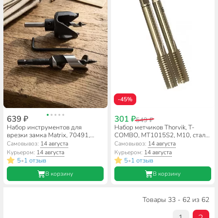
-45%
639 ₽
301 ₽
549 ₽
Набор инструментов для
Набор метчиков Thorvik, T-
врезки замка Matrix, 70491,
COMBO, MT1015S2, М10, сталь
22/48, сталь, блистер, 3
HSS-G, двухпроходные ручные
Самовывоз:
14 августа
Самовывоз:
14 августа
предмета
универсальные, шаг резьбы 1.5
Курьером:
14 августа
Курьером:
14 августа
мм, 2 предмета
5
1 отзыв
5
1 отзыв
•
•
В корзину
В корзину
Товары 33 - 62 из 62