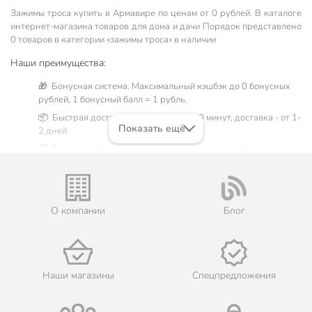
Зажимы троса купить в Армавире по ценам от 0 рублей. В каталоге
интернет-магазина товаров для дома и дачи Порядок представлено
0 товаров в категории «зажимы троса» в наличии
Наши преимущества:
🎁 Бонусная система. Максимальный кэшбэк до 0 бонусных
рублей, 1 бонусный балл = 1 рубль.
📦 Быстрая доставка. Самовывоз от 60 минут, доставка - от 1-
Показать ещё
2 дней.
🛒 Бесплатный самовывоз из магазинов города Армавир.
Жители Краснодарском крае могут сделать заказ и оплатить
его онлайн на официальном сайте сети магазинов Порядок.
Мы предлагаем бесплатную курьерскую доставку для товара
«зажимы троса» при заказе от 3000 рублей в такие города,
О компании
Блог
как: Новокубанск, Усть-Лабинск, Курганинск, Лабинск,
Кропоткин, Гулькевичи.
💳 Оплата: онлайн на сайте интернет-гипермаркета или
наличными при получении.
Наши магазины
Спецпредложения
🛍 Скидки, акции, распродажи каждый день!
📜 Только оригинальная продукция. Интернет-гипермаркет
Порядок - официальный представитель ведущих мировых