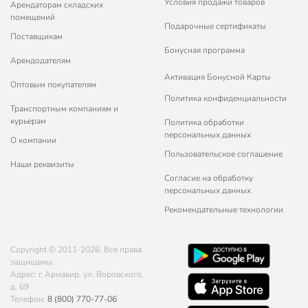
Условия продажи товаров
Арендаторам складских
помещений
Подарочные сертификаты
Поставщикам
Бонусная программа
Арендодателям
Активация Бонусной Карты
Оптовым покупателям
Политика конфиденциальности
Транспортным компаниям и
курьерам
Политика обработки
персональных данных
О компании
Пользовательское соглашение
Наши реквизиты
Согласие на обработку
персональных данных
Рекомендательные технологии
Copyright © 2011-2026. Все права
защищены.
Адрес: г. Армавир, ул. Воровского,
д. 69
Телефон:
8 (800) 770-77-06