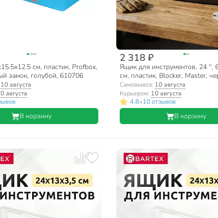
2 318 ₽
15.5х12.5 см, пластик, Profbox,
Ящик для инструментов, 24 '', 
й замок, голубой, 610706
см, пластик, Blocker, Master, ч
оранжевый, BR6006ЧРОР
:
10 августа
Самовывоз:
10 августа
0 августа
Курьером:
10 августа
•
зывов
4.8
10 отзывов
В корзину
В корзину