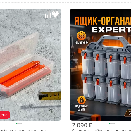
цена
2 090 ₽
найзер для инструмента,
Ящик-органайзер для инструм