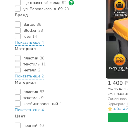
Центральный склад
92
ул. Воровского, д. 69
20
Бренд
Bartex
36
Blocker
33
Idea
14
Показать еще 4
Материал
пластик
86
текстиль
11
металл
2
Показать еще 2
1 409 ₽
Материал
Ящик для и
пластик
83
см, пласти
текстиль
9
замок, кон
Самовывоз
комбинированный
1
Курьером:
1
•
4.9
14 
Показать еще 4
Цвет
черный
40