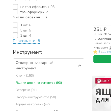
не трансформеры
98
трансформеры
2
Число отсеков, шт
1 шт
6
251 ₽
5 шт
5
Ящик 28.5х
2 шт
4
пластиковы
Показать еще 18
Самовывоз
Курьером:
1
Инструмент:
•
5
11 от
Столярно-слесарный
инструмент
Ключи (153)
Ящики для инструментов (93)
Отвертки (91)
Наборы инструментов (58)
Торцевые головки (47)