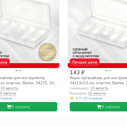
цена
Лучшая цена
143 ₽
найзер для инструмента,
Ящик-органайзер для инструме
м, пластик, Bartex, 04215, 10
24х13х3.5 см, пластик, Bartex, 
80355066
ячеек, 2780355063
:
10 августа
Самовывоз:
10 августа
0 августа
Курьером:
10 августа
•
отзывов
4.7
10 отзывов
В корзину
В корзину