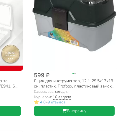
599 ₽
нта,
Ящик для инструментов, 12 '', 29.5х17х19
78941, 6
см, пластик, Profbox, пластиковый замок,
лоток, контейнер, 2 органайзера, Е-30
Самовывоз:
сегодня
Курьером:
10 августа
•
4.8
9 отзывов
В корзину