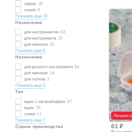
серый
16
синий
9
Показать еще 10
Назначение
для инструментов
63
для инструмента
20
для метизов
10
Показать еще 5
Назначение
для ручного инструмента
84
для метизов
14
для лотков
2
Показать еще 3
Тип
ящик с органайзером
57
ящик
19
сумка
11
Лучшая 
Показать еще 7
61 ₽
Страна производства
Ящик-орга