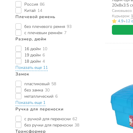
Россия
86
20х8х3.5 см
27803550
Китай
14
Самовывоз
Курьером:
1
Плечевой ремень
•
4.9
12 
без плечевого ремня
93
с плечевым ремнём
7
Размер, дюйм
16 дюйм
10
19 дюйм
6
18 дюйм
4
Показать еще 11
Замок
пластиковый
58
без замка
30
металлический
6
Показать еще 1
Ручка для переноски
с ручкой для переноски
62
без ручки для переноски
38
Трансформер