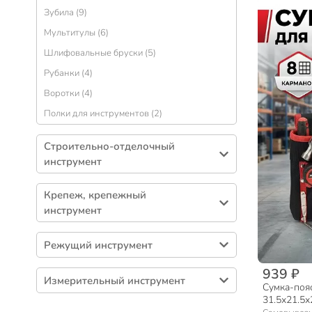
Зубила (9)
Мультитулы (6)
Шлифовальные бруски (5)
Рубанки (4)
Воротки (4)
Полки для инструментов (2)
Строительно-отделочный
инструмент
Валики, шубки (243)
Крепеж, крепежный
Кисти (176)
инструмент
Шпатели (85)
Хомуты (185)
Разметочные инструменты (82)
Режущий инструмент
Саморезы (159)
Пистолеты (37)
Ножовки (47)
939 ₽
Гвозди (41)
Измерительный инструмент
Ванночки для краски (25)
Сумка-пояс
Клещи (27)
Струбцины (38)
31.5х21.5х2
Рулетки, мерные ленты (45)
Правила строительные (21)
Ножи (20)