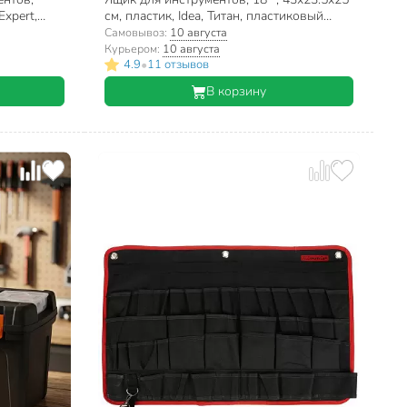
Expert,
см, пластик, Idea, Титан, пластиковый
нцовый,
замок, без секций, М 2932
Самовывоз:
10 августа
Курьером:
10 августа
•
4.9
11 отзывов
В корзину