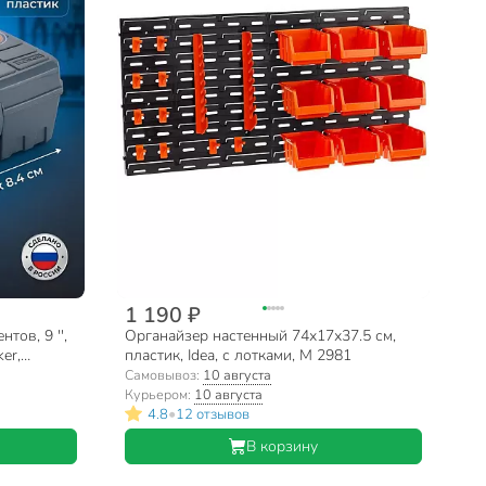
1 190 ₽
тов, 9 '',
Органайзер настенный 74х17х37.5 см,
ker,
пластик, Idea, с лотками, М 2981
в
Самовывоз:
10 августа
Курьером:
10 августа
•
4.8
12 отзывов
В корзину