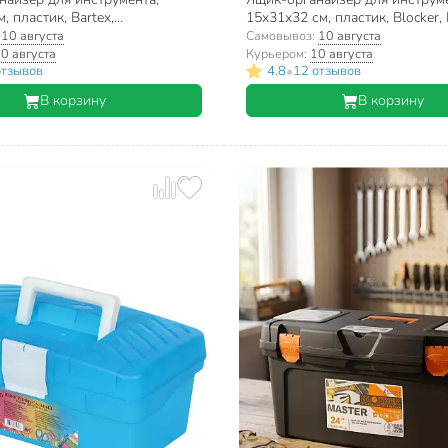
, пластик, Bartex,
15х31х32 см, пластик, Blocker, 
502
пластиковый замок, серо-сви
:
10 августа
Самовывоз:
10 августа
оранжевый, BR395012026
0 августа
Курьером:
10 августа
•
отзывов
4.8
12 отзывов
В корзину
В корзину