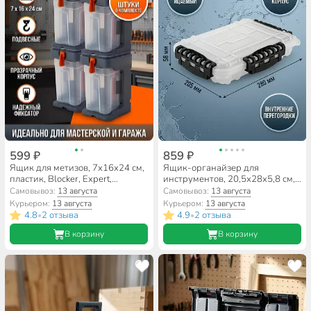
599 ₽
859 ₽
Ящик для метизов, 7х16х24 см,
Ящик-органайзер для
пластик, Blocker, Expert,
инструментов, 20,5х28х5,8 см,
пластиковый замок, 4 штуки,
пластик, Blocker, Guru,
Самовывоз:
13 августа
Самовывоз:
13 августа
подвесной, серо-свинцовый,
пластиковый замок,
Курьером:
13 августа
Курьером:
13 августа
оранжевый, BR395410026
прозрачный, BR395310999
4.8
2 отзыва
4.9
2 отзыва
•
•
В корзину
В корзину