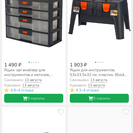
1 490 ₽
1 903 ₽
Ящик-органайзер для
Ящик для инструментов,
инструментов и метизов,
53х33.5х32 см, пластик, Blocker,
31х15х26.2 см, пластик, Blocker,
Master, пластиковый замок,
Самовывоз:
13 августа
Самовывоз:
13 августа
Expert, пластиковый замок, 4
BR3783ЧРОР
Курьером:
13 августа
Курьером:
13 августа
секции, BR3789
4.8
4 отзыва
4.3
4 отзыва
•
•
В корзину
В корзину