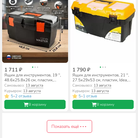
1 711 ₽
1 790 ₽
Ящик для инструментов, 19 '',
Ящик для инструментов, 21 '',
48.6х25.8х26 см, пластик,
27.5x29x53 см, пластик, Idea,
Blocker, Master, пластиковый
Титан, пластиковый замок, с
Самовывоз:
13 августа
Самовывоз:
13 августа
замок, BR6005
секциями, М 2937
Курьером:
13 августа
Курьером:
13 августа
5
2 отзыва
5
1 отзыв
•
•
В корзину
В корзину
Показать ещё