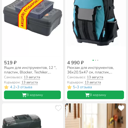
519 ₽
4 990 ₽
Ящик для инструментов, 12 '',
Рюкзак для инструментов,
пластик, Blocker, Techiker,
36х20.5х47 см, пластик,
пластиковый замок, +
текстиль, Gross, Experte, 77
Самовывоз:
13 августа
Самовывоз:
13 августа
органайзер, BR6675СРСВЦОР
карманов, 90270
Курьером:
13 августа
Курьером:
13 августа
4.2
3 отзыва
5
3 отзыва
•
•
В корзину
В корзину