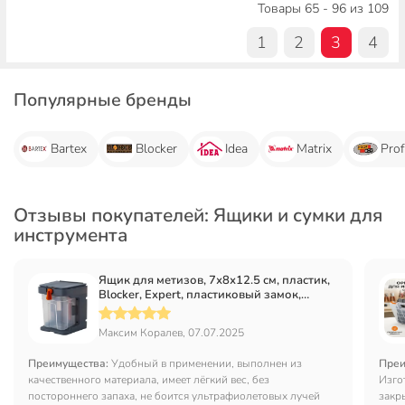
Товары 65 - 96 из 109
1
2
3
4
Популярные бренды
Bartex
Blocker
Idea
Matrix
Pro
Отзывы покупателей: Ящики и сумки для
инструмента
Ящик для метизов, 7х8х12.5 см, пластик,
Blocker, Expert, пластиковый замок,
подвесной, серо-свинцовый, оранжевый,
BR394510026
Максим Коралев, 07.07.2025
Преимущества:
Удобный в применении, выполнен из
Преи
качественного материала, имеет лёгкий вес, без
Изго
постороннего запаха, не боится ультрафиолетовых лучей
закр