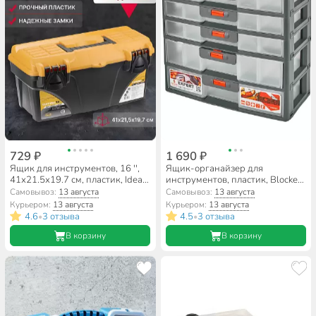
729 ₽
1 690 ₽
Ящик для инструментов, 16 '',
Ящик-органайзер для
41х21.5х19.7 см, пластик, Idea,
инструментов, пластик, Blocker,
Титан, пластиковый замок, без
Expert, пластиковый замок, 5
Самовывоз:
13 августа
Самовывоз:
13 августа
секций, М 2931
секций, BR3798СРСВЦОР
Курьером:
13 августа
Курьером:
13 августа
4.6
3 отзыва
4.5
3 отзыва
•
•
В корзину
В корзину