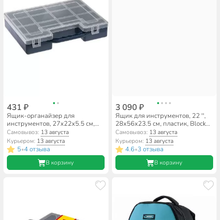
431 ₽
3 090 ₽
Ящик-органайзер для
Ящик для инструментов, 22 '',
инструментов, 27х22х5.5 см,
28х56х23.5 см, пластик, Blocker,
пластик, Idea, пластиковый
Expert, черный, оранжевый,
Самовывоз:
13 августа
Самовывоз:
13 августа
замок, в ассортименте, М 2955
BR3932ЧРОР
Курьером:
13 августа
Курьером:
13 августа
5
4 отзыва
4.6
3 отзыва
•
•
В корзину
В корзину