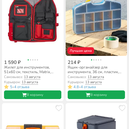
Лучшая цена
1 590 ₽
214 ₽
Жилет для инструментов,
Ящик-органайзер для
51х60 см, текстиль, Matrix,
инструмента, 36 см, пластик,
90246
Bartex, 66946, 2780355031
Самовывоз:
13 августа
Самовывоз:
13 августа
Курьером:
13 августа
Курьером:
13 августа
5
4 отзыва
4.8
4 отзыва
•
•
В корзину
В корзину