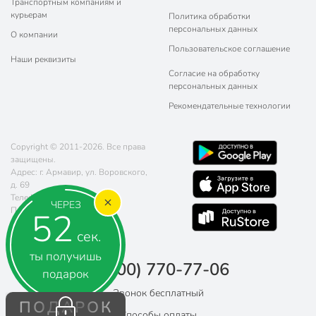
Транспортным компаниям и
курьерам
Политика обработки
персональных данных
О компании
Пользовательское соглашение
Наши реквизиты
Согласие на обработку
персональных данных
Рекомендательные технологии
Copyright © 2011-2026. Все права
защищены.
Адрес: г. Армавир, ул. Воровского,
д. 69
Телефон:
8 (800) 770-77-06
ЧЕРЕЗ
Почта:
sales@poryadok.ru
51
сек.
ты получишь
8 (800) 770-77-06
подарок
Звонок бесплатный
ПОДАРОК
Способы оплаты