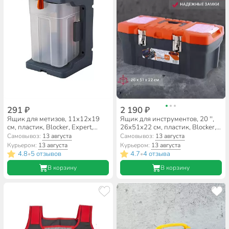
291 ₽
2 190 ₽
Ящик для метизов, 11х12х19
Ящик для инструментов, 20 '',
см, пластик, Blocker, Expert,
26х51х22 см, пластик, Blocker,
пластиковый замок, подвесной,
Expert, черный, оранжевый,
Самовывоз:
13 августа
Самовывоз:
13 августа
серо-свинцовый, оранжевый,
BR3931ЧРОР
Курьером:
13 августа
Курьером:
13 августа
BR394710026
4.8
5 отзывов
4.7
4 отзыва
•
•
В корзину
В корзину