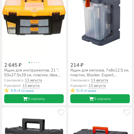
2 645 ₽
214 ₽
Ящик для инструментов, 21 '',
Ящик для метизов, 7х8х12.5 см,
53х27.5х29 см, пластик, Idea,
пластик, Blocker, Expert,
Уран, пластиковый замок, с 2
пластиковый замок, подвесной,
Самовывоз:
13 августа
Самовывоз:
13 августа
консолями и коробками, М 2927
крышка, серо-свинцовый,
Курьером:
13 августа
Курьером:
13 августа
оранжевый, BR394610026
4.8
4 отзыва
5
4 отзыва
•
•
В корзину
В корзину