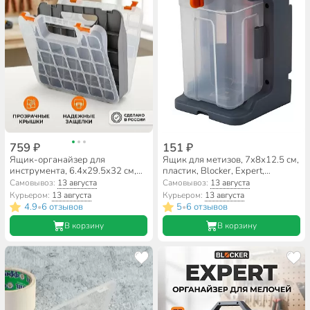
759 ₽
151 ₽
Ящик-органайзер для
Ящик для метизов, 7х8х12.5 см,
инструмента, 6.4х29.5х32 см,
пластик, Blocker, Expert,
пластик, Blocker, Expert,
пластиковый замок, подвесной,
Самовывоз:
13 августа
Самовывоз:
13 августа
пластиковый замок,
серо-свинцовый, оранжевый,
Курьером:
13 августа
Курьером:
13 августа
двухсторонний, серо-свинцово-
BR394510026
4.9
6 отзывов
5
6 отзывов
•
•
оранжевый, BR383410026
В корзину
В корзину